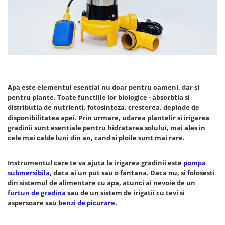
Prese Hidraulice
Masini de Tuns Gazonul
Aragazuri - cuptor electric
Laser nivel
Scari
Aragazuri - cuptor gaz
Masini Gresie & Faianta
Masini de Gaurit & Insurubat
Profesionale
Aragazuri Rustice
Truse & Seturi Surubelnite
Masini de gaurit fixe & banc
Plite pe gaz
Ventuze Vaccum
Unelte de mana
Masini de Polisat
Plite pe inductie
Masti de Sudura
Chei pentru tevi & conducte
Masti de sudura
Plite vitroceramice
Mixere & Amestecatoare Adeziv
Clesti Pentru Nituri
Apa este elementul esential nu doar pentru oameni, dar si
Articole Sanitare
Mixere & Amestecatoare Mortar
Motoburghie & Burghie
pentru plante. Toate functiile lor biologice - absorbtia si
Betoniere
Motoare Electrice
distributia de nutrienti, fotosinteza, cresterea, depinde de
Motoferastraie cu Lant
disponibilitatea apei. Prin urmare, udarea plantelir si irigarea
Calorifere
Pistoale Aer Cald
Motopompe
gradinii sunt esentiale pentru hidratarea solului, mai ales in
Clesti & foarfece gradina
cele mai calde luni din an, cand si ploile sunt mai rare.
Polizoare
Nivele Optice & Trepiede
Convectoare
Prelungitoare
Placi Compactoare
Instrumentul care te va ajuta la irigarea gradinii este
pompa
Cuptoare
Redresoare Auto
submersibila
, daca ai un put sau o fantana. Daca nu, si folosesti
Polizoare
din sistemul de alimentare cu apa, atunci ai nevoie de un
Cuptoare cu microunde
Rindele & Abricuri
Pompe de Vopsit & Zugravit
furtun de gradina
sau de un sistem de irigatii cu tevi si
Cuptoare cu microunde
Profesionale
Rotopercutoare
aspersoare sau
benzi de picurare
.
incorporabile
Pompe Submersibile
Burghie
Cuptoare electrice