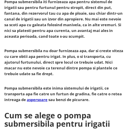
Pompa submersibila iti furnizeaza apa pentru sistemul de
Slefuitoare
Prelungitoare
Cuptoare incorporabile
irigatii sau pentru furtunul pentru stropit, direct din put,
Vibratoare beton
Deshidratoare carne & fructe &
Rotopercutoare
fantana, din rezervorul tau cu apa de ploaie, sau chiar dintr-un
legume
canal de irigatii sau un izvor din apropiere. Nu mai este nevoie
Suflante & Aspiratoare
sa scoti apa cu galeata folosind manivela, ca in alte vremuri. Si
Electrocasnice mici
Surse de Curent & Panouri Solare
nici sa platesti pentru apa curenta, un avantaj mai ales in
Aparate de vidat
aceasta perioada, cand toate s-au scumpit.
Taietoare de Beton & Asfalt
Articole Menaj
Trimmere & Motocoase
Espressoare & Cafetiere
Pompa submersibila nu doar furnizeaza apa, dar si creste viteza
cu care obtii apa pentru irigat. In plus, o si transporta, cu
Truse de Scule & Unelte
Friteuze aer cald
ajutorul furtunului, direct spre locul ce trebuie udat. Nici
Gratare Electrice
macar nu este nevoie ca terenul dintre pompa si plantele ce
Masini de gheata
trebuie udate sa fie drept.
Masini de tocat carne
Masini de umplut carnati
Pompa submersibila este inima sistemului de irigatii, ce
transporta apa fie catre un furtun de gradina, fie catre o retea
Mixere bucatarie
intreaga de
aspersoare
sau benzi de picurare.
Prajitoare de paine
Roboti de bucatarie
Cum se alege o pompa
Statii de calcat
submersibila pentru irigatii
Furtune & Sisteme Irigatii