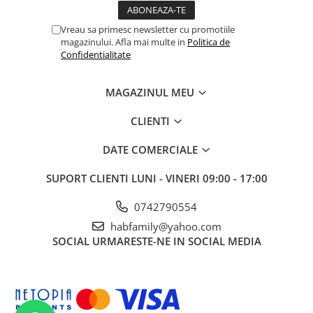
Unelte Gradinarit
Ventilatoare & Sisteme Racire
Vreau sa primesc newsletter cu promotiile
magazinului. Afla mai multe in
Politica de
Aparate de aer conditionat
Confidentialitate
Ventilatoare
Zootehnie
MAGAZINUL MEU
Foarfeci tuns oi
CLIENTI
Incubatoare oua
DATE COMERCIALE
SUPORT CLIENTI
LUNI - VINERI 09:00 - 17:00
0742790554
habfamily@yahoo.com
SOCIAL
URMARESTE-NE IN SOCIAL MEDIA