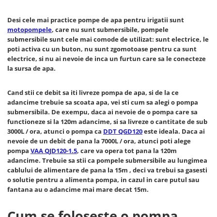
Hote bucatarie
Desi cele mai practice pompe de apa pentru irigatii sunt
Consumabile
motopompele
, care nu sunt submersibile, pompele
Hota tavan
submersibile sunt cele mai comode de utilizat: sunt electrice, le
Hote cupolare
poti activa cu un buton, nu sunt zgomotoase pentru ca sunt
electrice, si nu ai nevoie de inca un furtun care sa le conecteze
Hote decorative
la sursa de apa.
Hote incorporabile
Hote insula
Cand stii ce debit sa iti livreze pompa de apa, si de la ce
Hote telescopice
adancime trebuie sa scoata apa, vei sti cum sa alegi o pompa
Hote traditionale
submersibila. De exempu, daca ai nevoie de o pompa care sa
functioneze si la 120m adancime, si sa livreze o cantitate de sub
Masini de Spalat Rufe & Uscatoare
3000L / ora, atunci o pompa ca
DDT QGD120
este ideala. Daca ai
Accesorii masini de spalat &
nevoie de un debit de pana la 7000L / ora, atunci poti alege
uscatoare
pompa
VAA QJD120-1.5
, care va opera tot pana la 120m
adancime. Trebuie sa stii ca pompele submersibile au lungimea
Masini automate de spalat rufe
cablului de alimentare de pana la 15m , deci va trebui sa gasesti
Masini de spalat rufe cu uscator
o solutie pentru a alimenta pompa, in cazul in care putul sau
Masini de spalat rufe verticale
fantana au o adancime mai mare decat 15m.
Uscatoare de rufe
Cum se foloseste o pompa
Masini de spalat vase