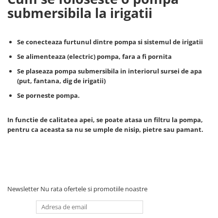
submersibila la irigatii
Masini de spalat vase incorporabile
Masini de spalat vase
independente
Se conecteaza furtunul dintre pompa si sistemul de irigatii
Motoburghiu/Foreza pamant
Se alimenteaza (electric) pompa, fara a fi pornita
Pachete Incorporabile
Se plaseaza pompa submersibila in interiorul sursei de apa
Pirostrii & Arzatoare
(put, fantana, dig de irigatii)
Plasa umbrire
Se porneste pompa.
Pompe de stropit
In functie de calitatea apei, se poate atasa un filtru la pompa,
Radiatoare
pentru ca aceasta sa nu se umple de nisip, pietre sau pamant.
Semanatoare,Plantatoare
Sere
Sobe pe gaz & electrice
Suflante & Aspiratoare
Newsletter
Nu rata ofertele si promotiile noastre
Aspiratoare
Suflante Frunze