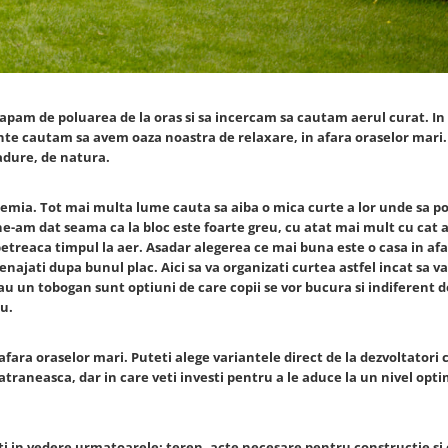
apam de poluarea de la oras si sa incercam sa cautam aerul curat. In 
ainte cautam sa avem oaza noastra de relaxare, in afara oraselor mar
padure, de natura.
demia. Tot mai multa lume cauta sa aiba o mica curte a lor unde sa p
ne-am dat seama ca la bloc este foarte greu, cu atat mai mult cu cat
si petreaca timpul la aer. Asadar alegerea ce mai buna este o casa in af
enajati dupa bunul plac. Aici sa va organizati curtea astfel incat sa va
sau un tobogan sunt optiuni de care copii se vor bucura si indiferent d
u.
fara oraselor mari. Puteti alege variantele direct de la dezvoltatori 
atraneasca, dar in care veti investi pentru a le aduce la un nivel opt
eti in vedere urmatoarele: teren, acte necesare pentru constructie si 