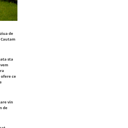
ziua de
i. Cautam
oata sta
 avem
ara
 ofere ce
e
care vin
im de
cat