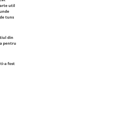
arte util
tunde
 de tuns
tiul din
pta pentru
ti-a fost