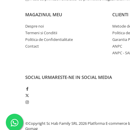
Masini de spalat vase incorporabile
Masini de spalat vase
MAGAZINUL MEU
CLIENTI
independente
Despre noi
Metode de
Motoburghiu/Foreza pamant
Termeni si Conditii
Politica d
Pachete Incorporabile
Politica de Confidentialitate
Garantia 
Pirostrii & Arzatoare
Contact
ANPC
ANPC - SA
Plasa umbrire
Pompe de stropit
Radiatoare
SOCIAL
URMARESTE-NE IN SOCIAL MEDIA
Semanatoare,Plantatoare
Sere
Sobe pe gaz & electrice
Suflante & Aspiratoare
Aspiratoare
©Copyright Sc Hab Family SRL 2026
Platforma E-commerce 
Suflante Frunze
Gomag