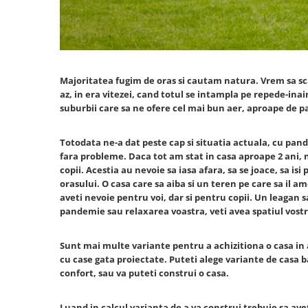
Slefuitoare
Prelungitoare
Cuptoare incorporabile
Vibratoare beton
Deshidratoare carne & fructe &
Rotopercutoare
legume
Suflante & Aspiratoare
Electrocasnice mici
Surse de Curent & Panouri Solare
Majoritatea fugim de oras si cautam natura. Vrem sa sc
Aparate de vidat
Taietoare de Beton & Asfalt
az, in era vitezei, cand totul se intampla pe repede-in
Articole Menaj
suburbii care sa ne ofere cel mai bun aer, aproape de 
Trimmere & Motocoase
Espressoare & Cafetiere
Truse de Scule & Unelte
Friteuze aer cald
Totodata ne-a dat peste cap si situatia actuala, cu pan
Gratare Electrice
fara probleme. Daca tot am stat in casa aproape 2 ani, 
copii. Acestia au nevoie sa iasa afara, sa se joace, sa i
Masini de gheata
orasului. O casa care sa aiba si un teren pe care sa il am
Masini de tocat carne
aveti nevoie pentru voi, dar si pentru copii. Un leagan 
Masini de umplut carnati
pandemie sau relaxarea voastra, veti avea spatiul vostr
Mixere bucatarie
Prajitoare de paine
Sunt mai multe variante pentru a achizitiona o casa in a
cu case gata proiectate. Puteti alege variante de casa b
Roboti de bucatarie
confort, sau va puteti construi o casa.
Statii de calcat
Furtune & Sisteme Irigatii
Luand in calcul varianta de a va construi trebuie sa av