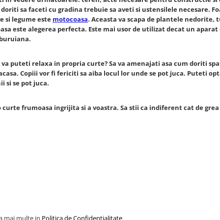
oriti sa faceti cu gradina trebuie sa aveti si ustensilele necesare. Fo
te si legume este
motocoasa
. Aceasta va scapa de plantele nedorite, 
asa este alegerea perfecta. Este mai usor de utilizat decat un aparat
 buruiana.
 va puteti relaxa in propria curte? Sa va amenajati asa cum doriti spa
acasa. Copiii vor fi fericiti sa aiba locul lor unde se pot juca. Puteti o
i si se pot juca.
urte frumoasa ingrijita si a voastra. Sa stii ca indiferent cat de grea 
la mai multe in
Politica de Confidentialitate