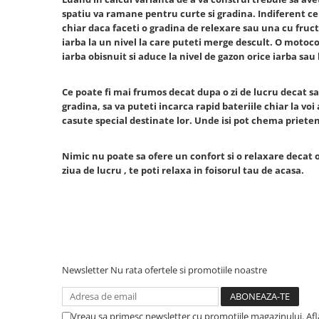
Hote bucatarie
spatiu va ramane pentru curte si gradina. Indiferent ce d
chiar daca faceti o gradina de relexare sau una cu fruc
Consumabile
iarba la un nivel la care puteti merge descult. O motoco
Hota tavan
iarba obisnuit si aduce la nivel de gazon orice iarba sau
Hote cupolare
Hote decorative
Ce poate fi mai frumos decat dupa o zi de lucru decat sa
gradina, sa va puteti incarca rapid bateriile chiar la voi 
Hote incorporabile
casute special destinate lor. Unde isi pot chema prieteni
Hote insula
Hote telescopice
Nimic nu poate sa ofere un confort si o relaxare decat o c
Hote traditionale
ziua de lucru , te poti relaxa in foisorul tau de acasa.
Masini de Spalat Rufe & Uscatoare
Accesorii masini de spalat &
uscatoare
Masini automate de spalat rufe
Masini de spalat rufe cu uscator
Newsletter
Nu rata ofertele si promotiile noastre
Masini de spalat rufe verticale
Uscatoare de rufe
Masini de spalat vase
Vreau sa primesc newsletter cu promotiile magazinului. Af