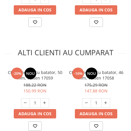
Unelte Gradinarit
ADAUGA IN COS
ADAUGA IN COS
Ventilatoare & Sisteme Racire
Aparate de aer conditionat
Ventilatoare
Zootehnie
Foarfeci tuns oi
ALTI CLIENTI AU CUMPARAT
Incubatoare oua
Cheie inelara cu batator, 50
Cheie inelara cu batator, 46
-20%
NOU
-16%
NOU
mm, Tolsen 17059
mm, Tolsen 17058
188,22 RON
175,29 RON
150,99 RON
147,88 RON
ADAUGA IN COS
ADAUGA IN COS