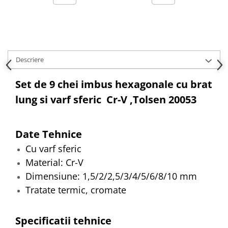
Hote bucatarie
Consumabile
Hota tavan
Hote cupolare
Descriere
Hote decorative
Hote incorporabile
Set de 9 chei imbus hexagonale cu brat
Hote insula
lung si varf sferic Cr-V ,Tolsen 20053
Hote telescopice
Hote traditionale
Masini de Spalat Rufe & Uscatoare
Date Tehnice
Accesorii masini de spalat &
Cu varf sferic
uscatoare
Material: Cr-V
Masini automate de spalat rufe
Dimensiune: 1,5/2/2,5/3/4/5/6/8/10 mm
Masini de spalat rufe cu uscator
Tratate termic, cromate
Masini de spalat rufe verticale
Uscatoare de rufe
Specificatii tehnice
Masini de spalat vase