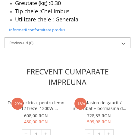
Greutate (kg) :0.30
Masini de spalat vase incorporabile
Tip cheie :Chei imbus
Masini de spalat vase
Utilizare cheie : Generala
independente
Motoburghiu/Foreza pamant
Informatii conformitate produs
Pachete Incorporabile
Review-uri
(0)
Pirostrii & Arzatoare
Plasa umbrire
Pompe de stropit
FRECVENT CUMPARATE
Radiatoare
IMPREUNA
Semanatoare,Plantatoare
Sere
Freza electrica, pentru lemn
Set Masina de gaurit /
Sobe pe gaz & electrice
-29%
-18%
+ 12 freze, 1200W,
insurubat + bormasina de
Suflante & Aspiratoare
26000Rpm, variator viteza,
impact LI-ION 12V cu
608,00 RON
728,33 RON
Procraft POB1700
geanta, Tolsen 79028
Aspiratoare
430,00 RON
599,98 RON
Suflante Frunze