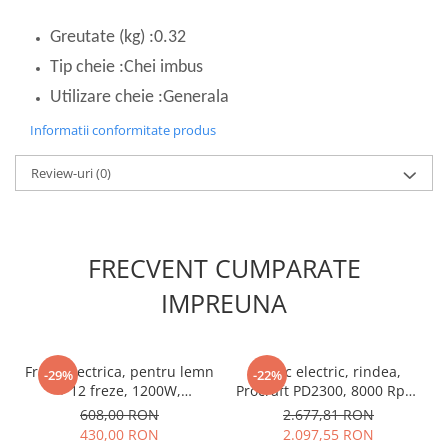
Masini de spalat vase incorporabile
Greutate (kg) :0.32
Masini de spalat vase
independente
Tip cheie :Chei imbus
Motoburghiu/Foreza pamant
Utilizare cheie :Generala
Pachete Incorporabile
Informatii conformitate produs
Pirostrii & Arzatoare
Review-uri
(0)
Plasa umbrire
Pompe de stropit
Radiatoare
FRECVENT CUMPARATE
Semanatoare,Plantatoare
IMPREUNA
Sere
Sobe pe gaz & electrice
Freza electrica, pentru lemn
Abric electric, rindea,
Suflante & Aspiratoare
-29%
-22%
+ 12 freze, 1200W,
Procraft PD2300, 8000 Rpm,
Aspiratoare
26000Rpm, variator viteza,
2300W
608,00 RON
2.677,81 RON
Procraft POB1700
Suflante Frunze
430,00 RON
2.097,55 RON