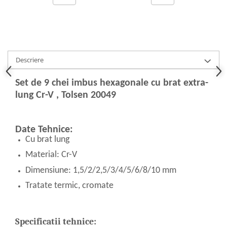
Hote bucatarie
Consumabile
Hota tavan
Hote cupolare
Descriere
Hote decorative
Hote incorporabile
Set de 9 chei imbus hexagonale cu brat extra-
Hote insula
lung Cr-V , Tolsen 20049
Hote telescopice
Hote traditionale
Date Tehnice:
Masini de Spalat Rufe & Uscatoare
Cu brat lung
Accesorii masini de spalat &
Material: Cr-V
uscatoare
Masini automate de spalat rufe
Dimensiune: 1,5/2/2,5/3/4/5/6/8/10 mm
Masini de spalat rufe cu uscator
Tratate termic, cromate
Masini de spalat rufe verticale
Uscatoare de rufe
Specificatii tehnice:
Masini de spalat vase