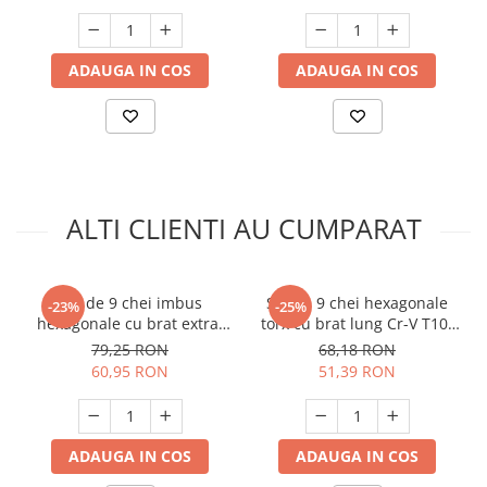
Unelte Gradinarit
Ventilatoare & Sisteme Racire
ADAUGA IN COS
ADAUGA IN COS
Aparate de aer conditionat
Ventilatoare
Zootehnie
Foarfeci tuns oi
Incubatoare oua
ALTI CLIENTI AU CUMPARAT
Set de 9 chei imbus
Set de 9 chei hexagonale
-23%
-25%
hexagonale cu brat extra-
torx cu brat lung Cr-V T10-
lung si varf sferic Cr-V ,
T50 ,Tolsen 20056
79,25 RON
68,18 RON
Tolsen 20054
60,95 RON
51,39 RON
ADAUGA IN COS
ADAUGA IN COS