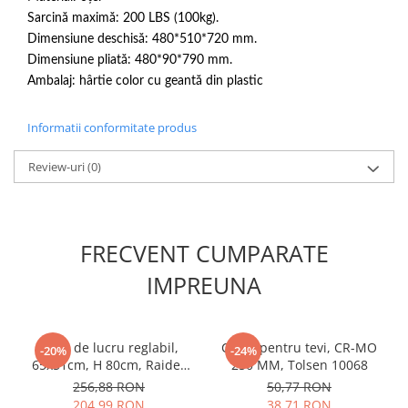
Masini de spalat vase incorporabile
Sarcină maximă: 200 LBS (100kg).
Dimensiune deschisă: 480*510*720 mm.
Masini de spalat vase
independente
Dimensiune pliată: 480*90*790 mm.
Ambalaj: hârtie color cu geantă din plastic
Motoburghiu/Foreza pamant
Pachete Incorporabile
Informatii conformitate produs
Pirostrii & Arzatoare
Review-uri
(0)
Plasa umbrire
Pompe de stropit
Radiatoare
FRECVENT CUMPARATE
Semanatoare,Plantatoare
IMPREUNA
Sere
Sobe pe gaz & electrice
Suflante & Aspiratoare
Banc de lucru reglabil,
Cheie pentru tevi, CR-MO
-20%
-24%
65x51cm, H 80cm, Raider
250 MM, Tolsen 10068
Aspiratoare
139970
256,88 RON
50,77 RON
Suflante Frunze
204,99 RON
38,71 RON