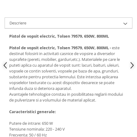
Hote bucatarie
Consumabile
Hota tavan
Descriere
Hote cupolare
Pistol de vopsit electric, Tolsen 79579, 650W, 800ML
Hote decorative
Hote incorporabile
Pistol de vopsit electric, Tolsen 79579, 650W, 800ML -
este
destinat folosirii in activitati casnice de vopsire a diverselor
Hote insula
suprafete (pereti, mobilier, garduri,etc.). Materialele pe care le
Hote telescopice
puteti aplica cu aparatul de vopsit sunt: lacuri, baituri, uleiuri,
Hote traditionale
vopsele ce contin solventi, vopsele pe baza de apa, grunduri,
substante pentru protectia lemnului. Este interzisa aplicarea
Masini de Spalat Rufe & Uscatoare
vopselelor texturate cu acest dispozitiv deoarece se poate
Accesorii masini de spalat &
infunda duza si deteriora aparatul.
uscatoare
Avantajele tehnologice constau in posibilitatea reglarii modului
de pulverizare si a volumului de material aplicat.
Masini automate de spalat rufe
Masini de spalat rufe cu uscator
Caracteristici generale:
Masini de spalat rufe verticale
Putere de intrare: 650 W
Uscatoare de rufe
Tensiune nominala: 220 - 240 V
Masini de spalat vase
Frecventa: 50 / 60 Hz