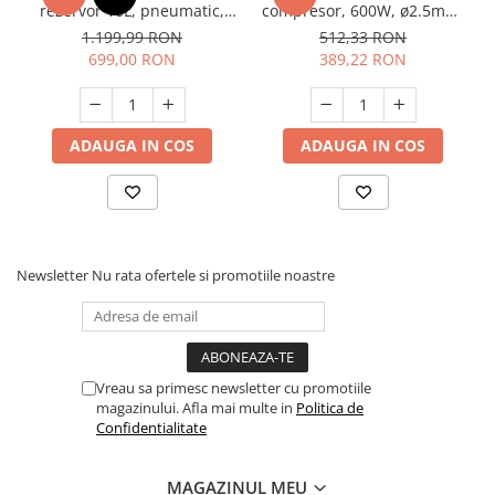
rezervor 10L, pneumatic,
compresor, 600W, ø2.5mm,
Raider RD-PT02
900ml, Raider RD-SGC06
1.199,99 RON
512,33 RON
699,00 RON
389,22 RON
ADAUGA IN COS
ADAUGA IN COS
Newsletter
Nu rata ofertele si promotiile noastre
Vreau sa primesc newsletter cu promotiile
magazinului. Afla mai multe in
Politica de
Confidentialitate
MAGAZINUL MEU