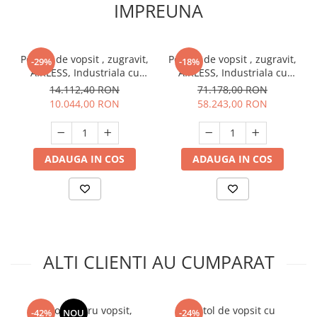
Unelte Gradinarit
IMPREUNA
Ventilatoare & Sisteme Racire
Aparate de aer conditionat
Pompa de vopsit , zugravit,
Pompa de vopsit , zugravit,
-29%
-18%
Ventilatoare
AIRLESS, Industriala cu
AIRLESS, Industriala cu
Zootehnie
cadru inclus, complet
carucior, complet echipata,
14.112,40 RON
71.178,00 RON
echipata, 1,9L/MIN - LARIUS
7,5L/MIN - LARIUS THOR
10.044,00 RON
58.243,00 RON
Foarfeci tuns oi
JOLLY
Incubatoare oua
ADAUGA IN COS
ADAUGA IN COS
ALTI CLIENTI AU CUMPARAT
Pistol pentru vopsit,
Pistol de vopsit cu
-42%
NOU
-24%