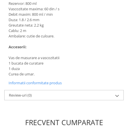
Rezervor: 800 ml
Masini de spalat vase incorporabile
Vascozitate maxima: 60 din / s
Masini de spalat vase
Debit maxim: 800 ml / min
independente
Duza: 1.8 / 2.6 mm
Greutate neta: 2.2 kg
Motoburghiu/Foreza pamant
Cablu: 2 m
Pachete Incorporabile
Ambalare: cutie de culoare.
Pirostrii & Arzatoare
Accesorii:
Plasa umbrire
Vas de masurare a vascozitatii
Pompe de stropit
1 bucata de curatare
1 duza
Radiatoare
Curea de umar.
Semanatoare,Plantatoare
Informatii conformitate produs
Sere
Review-uri
(0)
Sobe pe gaz & electrice
Suflante & Aspiratoare
Aspiratoare
FRECVENT CUMPARATE
Suflante Frunze