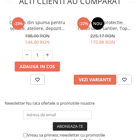
ALTI CLIENTI AU CUMPARAT
Unelte Gradinarit
Ventilatoare & Sisteme Racire
Aparate de aer conditionat
Covoras din spuma pentru
Pantofi de protectie,
-23%
-22%
NOU
service, ateliere, depozite,
constructii, santier, Top
Ventilatoare
2,36m lungime, Tolsen
Master WSL1P
188,00 RON
225,17 RON
Zootehnie
144,00 RON
175,88 RON
Foarfeci tuns oi
Incubatoare oua
ADAUGA IN COS
VEZI VARIANTE
Newsletter
Nu rata ofertele si promotiile noastre
Vreau sa primesc newsletter cu promotiile