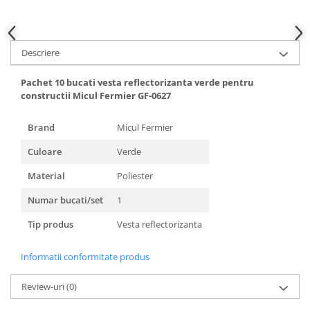
Hote bucatarie
Consumabile
Hota tavan
Descriere
Hote cupolare
Pachet 10 bucati vesta reflectorizanta verde pentru
Hote decorative
constructii Micul Fermier GF-0627
Hote incorporabile
Hote insula
Brand
Micul Fermier
Hote telescopice
Culoare
Verde
Hote traditionale
Material
Poliester
Masini de Spalat Rufe & Uscatoare
Accesorii masini de spalat &
Numar bucati/set
1
uscatoare
Tip produs
Vesta reflectorizanta
Masini automate de spalat rufe
Masini de spalat rufe cu uscator
Informatii conformitate produs
Masini de spalat rufe verticale
Uscatoare de rufe
Review-uri
(0)
Masini de spalat vase