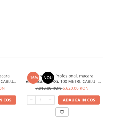
acara
Electropalan Profesional, macara
Electro
-16%
NOU
-18%
I CABLU -
electrica, 200 KG, 100 METRI, CABLU -
electrica,
IORI-DM200ITL-100M
RON
7.918,00 RON
6.620,00 RON
13.1
N COS
ADAUGA IN COS