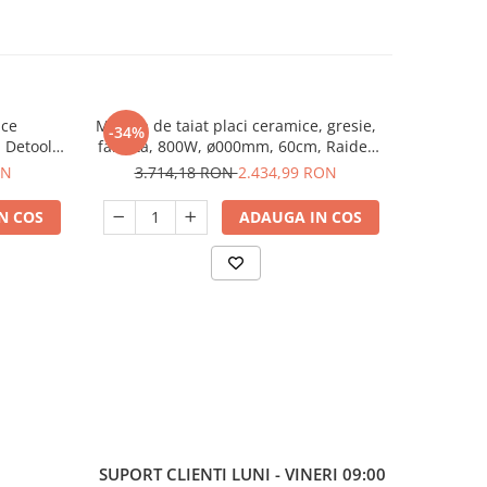
ice
Masina de taiat placi ceramice, gresie,
Masina de 
-34%
-26%
 Detoolz
faianta, 800W, ø000mm, 60cm, Raider
gresie, 2
RDP-ЕTC27, Profesionala
RDP
ON
3.714,18 RON
2.434,99 RON
6.0
N COS
ADAUGA IN COS
SUPORT CLIENTI
LUNI - VINERI 09:00