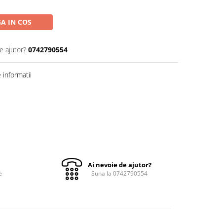
A IN COS
e ajutor?
0742790554
informatii
Ai nevoie de ajutor?
e
Suna la 0742790554