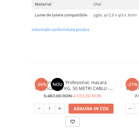
Material
Otel
Masini de spalat vase incorporabile
Masini de spalat vase
Lame de taiere compatibile
yg6x, φ12.6 x φ3 x 3mm
independente
Motoburghiu/Foreza pamant
Informatii conformitate produs
Pachete Incorporabile
Pirostrii & Arzatoare
Plasa umbrire
Pompe de stropit
Radiatoare
Electropalan Profesional, macara
Elec
-26%
NOU
-21%
Semanatoare,Plantatoare
electrica, 200 KG, 50 METRI CABLU -
electr
IORI-DM200I-50M
IORI-D
5.487,00 RON
4.033,00 RON
7
Sere
Sobe pe gaz & electrice
ADAUGA IN COS
Suflante & Aspiratoare
Aspiratoare
Suflante Frunze