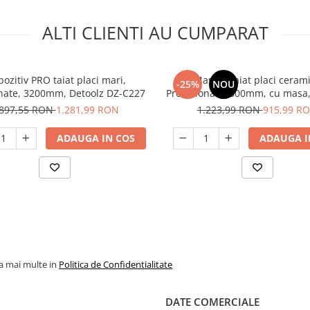
ALTI CLIENTI AU CUMPARAT
pozitiv PRO taiat placi mari,
Masina taiat placi ceram
-25%
NOU
nate, 3200mm, Detoolz DZ-C227
Profesionala, 600mm, cu masa,
DZ-C225
.897,55 RON
1.281,99 RON
1.223,99 RON
915,99 R
ADAUGA IN COS
ADAUGA I
la mai multe in
Politica de Confidentialitate
DATE COMERCIALE