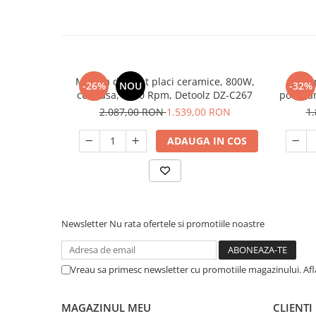
Unelte Gradinarit
Ventilatoare & Sisteme Racire
Aparate de aer conditionat
Ventilatoare
Masina de taiat placi ceramice, 800W,
Dis
Zootehnie
-26%
NOU
-32%
cu masa, 3000 Rpm, Detoolz DZ-C267
portela
Foarfeci tuns oi
2.087,00 RON
1.539,00 RON
1
Incubatoare oua
ADAUGA IN COS
Newsletter
Nu rata ofertele si promotiile noastre
Vreau sa primesc newsletter cu promotiile magazinului. Af
MAGAZINUL MEU
CLIENTI