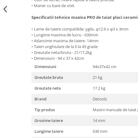
Hote bucatarie
• Maner cu bare de otel.
Consumabile
Specificatii tehnice masina PRO de taiat placi ceram
Hota tavan
• Lame de taiere compatibile: yg6x, φ12.6 x φ3 x 3mm
Hote cupolare
• Lungime maxima de lucru - 630mm
Hote decorative
• Adancime maxima de taiere- 14mm
• Taieri unghiulare de la 0 la 45 grade
Hote incorporabile
• Greutate neta/bruta - 21/17,2kg
Hote insula
• Dimensiuni - 94 x 37 x 42cm
Hote telescopice
Dimensiuni
94x37x42 cm
Hote traditionale
Greutate bruta
21 kg
Masini de Spalat Rufe & Uscatoare
Greutate neta
17.2 kg
Accesorii masini de spalat &
uscatoare
Brand
Detoolz
Masini automate de spalat rufe
Tip produs
Masini manuale de taiat 
Masini de spalat rufe cu uscator
Masini de spalat rufe verticale
Grosime taiere
14 mm
Uscatoare de rufe
Lungime taiere
630 mm
Masini de spalat vase