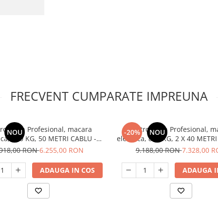
FRECVENT CUMPARATE IMPREUNA
tropalan Profesional, macara
Electropalan Profesional, m
NOU
-20%
NOU
ica, 500 KG, 50 METRI CABLU -
electrica, 800 KG, 2 X 40 METR
T500MAX-50M MOTOR TRIFAZIC
IORI-DM800MAX-40M
.918,00 RON
6.255,00 RON
9.188,00 RON
7.328,00 
ADAUGA IN COS
ADAUGA I