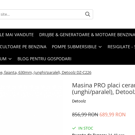
LE MAI VANDUTE
DRUJBE & GENERATOARE & MOTOARE BENZIN
ULTOARE PE BENZINA
POMPE SUBMERSIBILE
RESIGILATE 
IUM
BLOG PENTRU GOSPODARI
e, faianta, 630mm, (unghi/paralel), Detoolz DZ-C226
Masina PRO placi cera
(unghi/paralel), Detoo
Detoolz
856,99 RON
689,99 RON
IN STOC
Durata de livrare:
24-48 ore