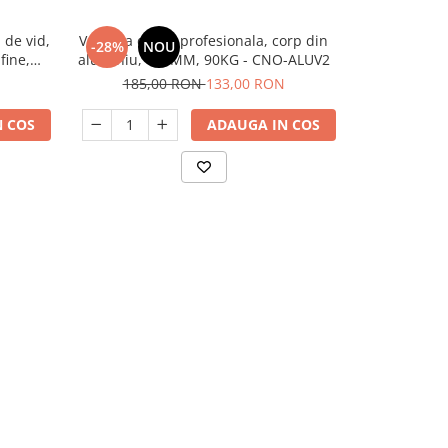
de vid,
Ventuza dubla profesionala, corp din
Ventuza vac
-28%
NOU
-22%
N
fine,
aluminiu, 125MM, 90KG - CNO-ALUV2
pentru pl
200
185,00 RON
133,00 RON
887,
 COS
ADAUGA IN COS