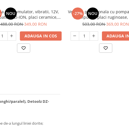
a cu acumulator, vibratii, 12V,
Ventuza profesionala cu pompa 
%
NOU
-27%
NOU
baterie LI-ION, placi ceramice,
manipulare placi ruginoase, 
sie, faianta, Raider RD-TV01
Ø200MM, 150KG - CNO-CV
488,00 RON
349,00 RON
503,00 RON
369,00 RON
ADAUGA IN COS
ADAUGA IN
unghi/paralel), Detoolz DZ-
e de-a lungul liniei dorite;