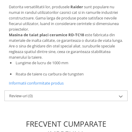
Masini de spalat vase incorporabile
Datorita versatilitatii lor, produsele
Raider
sunt populare nu
numai in randul utilizatorilor casnici cat si in ramurile industriei
Masini de spalat vase
constructoare. Gama larga de produse poate satisface nevoile
independente
fiecarui utilizator, luand in considerare cerintele si dimensiunea
Motoburghiu/Foreza pamant
proiectelor.
Masina de taiat placi ceramice RD-TC18
este fabricata din
Pachete Incorporabile
materiale de inalta calitate, ce garanteaza o durata de viata lunga.
Pirostrii & Arzatoare
Are o sina de ghidare din otel special aliat. suruburile speciale
regleaza spatiul dintre sine, ceea ce garanteaza stabilitatea
Plasa umbrire
manerului la taiere.
Lungime de lucru de 1000 mm
Pompe de stropit
Radiatoare
Roata de taiere cu carbura de tungsten
Semanatoare,Plantatoare
Informatii conformitate produs
Sere
Review-uri
(0)
Sobe pe gaz & electrice
Suflante & Aspiratoare
Aspiratoare
FRECVENT CUMPARATE
Suflante Frunze