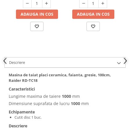
Hote bucatarie
ADAUGA IN COS
ADAUGA IN COS
Consumabile
Hota tavan
Hote cupolare
Hote decorative
Hote incorporabile
Hote insula
Hote telescopice
Descriere
Hote traditionale
Masini de Spalat Rufe & Uscatoare
Masina de taiat placi ceramica, faianta, gresie, 100cm,
Raider RD-TC18
Accesorii masini de spalat &
Caracteristici
uscatoare
Lungime maxima de taiere
1000
mm
Masini automate de spalat rufe
Dimensiune suprafata de lucru
1000
mm
Masini de spalat rufe cu uscator
Echipamente
Masini de spalat rufe verticale
Cutit disc 1 buc.
Uscatoare de rufe
Descriere
Masini de spalat vase