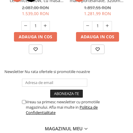
ceramice, 800W, cu masa,
mari, portelanate, 3200mm,
3000 Rpm, Detoolz DZ-C267
Detoolz DZ-C227
2.087,00 RON
1.897,55 RON
1.539,00 RON
1.281,99 RON
ADAUGA IN COS
ADAUGA IN COS
Newsletter
Nu rata ofertele si promotiile noastre
Vreau sa primesc newsletter cu promotiile
magazinului. Afla mai multe in
Politica de
Confidentialitate
MAGAZINUL MEU