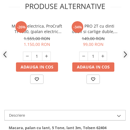
PRODUSE ALTERNATIVE
Hote bucatarie
Consumabile
Hota tavan
Macara electrica, ProCraft
Troliu PRO 2T cu dinti
T
-26%
-34%
Hote cupolare
TP1000, (palan electric,
dubli si carlige duble,
25
Hote decorative
troliu), capacitate maxima
Micul Fermier GF-2271
1.559,00 RON
149,00 RON
de ridicare 1000kg,
1.150,00 RON
99,00 RON
Hote incorporabile
1600W
Hote insula
Hote telescopice
ADAUGA IN COS
ADAUGA IN COS
Hote traditionale
Masini de Spalat Rufe & Uscatoare
Accesorii masini de spalat &
uscatoare
Masini automate de spalat rufe
Masini de spalat rufe cu uscator
Masini de spalat rufe verticale
Descriere
Uscatoare de rufe
Masini de spalat vase
Macara, palan cu lant, 5 Tone, lant 3m, Tolsen 62404