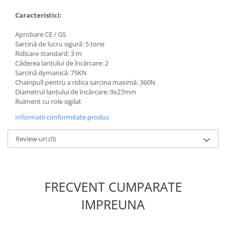
Masini de spalat vase incorporabile
Caracteristici:
Masini de spalat vase
independente
Aprobare CE / GS
Sarcină de lucru sigură: 5 tone
Motoburghiu/Foreza pamant
Ridicare standard: 3 m
Pachete Incorporabile
Căderea lanțului de încărcare: 2
Sarcină dymanică: 75KN
Pirostrii & Arzatoare
Chainpull pentru a ridica sarcina maximă: 360N
Diametrul lanțului de încărcare: 9x27mm
Plasa umbrire
Rulment cu role sigilat
Pompe de stropit
Informatii conformitate produs
Radiatoare
Review-uri
(0)
Semanatoare,Plantatoare
Sere
Sobe pe gaz & electrice
FRECVENT CUMPARATE
Suflante & Aspiratoare
IMPREUNA
Aspiratoare
Suflante Frunze