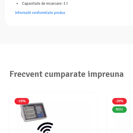
Aparate de aer conditionat
Capacitate de incarcare: 1 t
Ventilatoare
Informatii conformitate produs
Zootehnie
Foarfeci tuns oi
Incubatoare oua
Frecvent cumparate impreuna
-18%
-28%
NOU