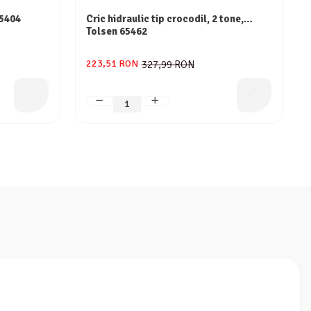
65404
Cric hidraulic tip crocodil, 2 tone,
Tolsen 65462
223,51 RON
327,99 RON