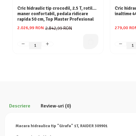
Cric hidraulic tip crocodil, 2.5 T, rotile,
Cric hidrau
Consumabile
maner confortabil, pedala ridicare
inaltime 4
Hota tavan
rapida 50 cm, Top Master Profesional
Hote cupolare
2.026,99 RON
279,00 RO
2.842,99 RON
Hote decorative
Hote incorporabile
Hote insula
Hote telescopice
Hote traditionale
Masini de Spalat Rufe & Uscatoare
Accesorii masini de spalat & uscatoare
Masini automate de spalat rufe
Masini de spalat rufe cu uscator
Masini de spalat rufe verticale
Descriere
Review-uri
(0)
Uscatoare de rufe
Masini de spalat vase
Macara hidraulica tip "Girafa" 1T, RAIDER 309901
Masini de spalat vase incorporabile