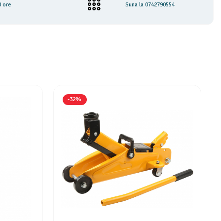
8 ore
Suna la 0742790554
-32%