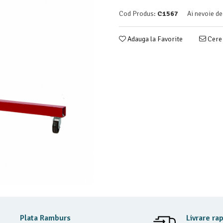
Cod Produs:
C1567
Ai nevoie de
Adauga la Favorite
Cere 
Plata Ramburs
Livrare ra