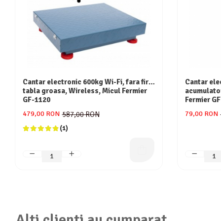
Cantar electronic 600kg Wi-Fi, fara fir,
Cantar ele
tabla groasa, Wireless, Micul Fermier
acumulator
GF-1120
Fermier GF
479,00 RON
79,00 RON
587,00 RON
(1)
Alti clienti au cumparat