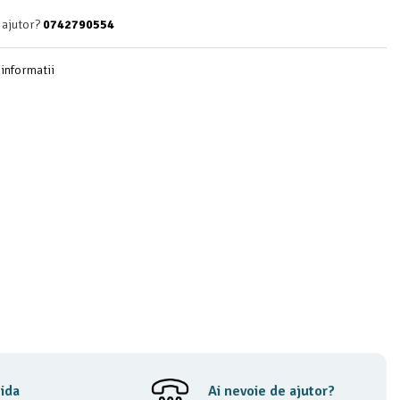
 ajutor?
0742790554
informatii
pida
Ai nevoie de ajutor?