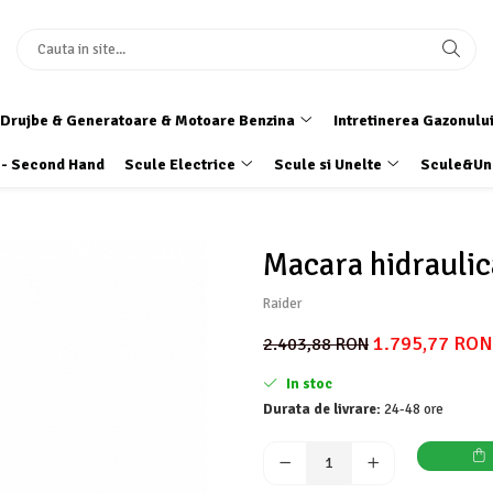
Drujbe & Generatoare & Motoare Benzina
Intretinerea Gazonulu
 - Second Hand
Scule Electrice
Scule si Unelte
Scule&Un
Macara hidraulic
Raider
1.795,77 RON
2.403,88 RON
In stoc
Durata de livrare:
24-48 ore