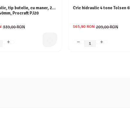
lic, tip butelie, cu maner, 20T,
Cric hidraulic 4 tone Tolsen 
40mm, Procraft PJ20
N
165,90 RON
339,00 RON
209,00 RON