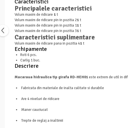
Caracteristici
Masini de spalat vase independente
Principalele caracteristici
Motoburghiu/Foreza pamant
Volum maxim de ridicare
1
t
Pachete Incorporabile
Volum maxim de ridicare pin in pozitia 2
1
t
Volum maxim de ridicare pin in pozitia 1
1
t
Pirostrii & Arzatoare
Volum maxim de ridicare pin in pozitia 3
1
t
Caracteristici suplimentare
Plasa umbrire
Volum maxim de ridicare pana in pozitia 4
1
t
Pompe de stropit
Echipamente
Radiatoare
Roti 6 pcs.
Carlig 1 buc.
Semanatoare,Plantatoare
Descriere
Sere
Macaraua hidraulica tip girafa RD-HEH01
este extrem de util in dif
Sobe pe gaz & electrice
Fabricata din materiale de inalta calitate si durabile
Suflante & Aspiratoare
Aspiratoare
Are 4 niveluri de ridicare
Suflante Frunze
Maner cauciucat
Unelte Gradinarit
Trepte de reglaj a inaltimii
Ventilatoare & Sisteme Racire