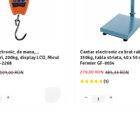
ctronic, de mana,
Cantar electronic cu brat ra
i, 200kg, display LCD, Micul
350kg, tabla striata, 40 x 50
-2268
Fermier GF-0034
279,00 RON
109,00 RON
385,33 RON
(1)