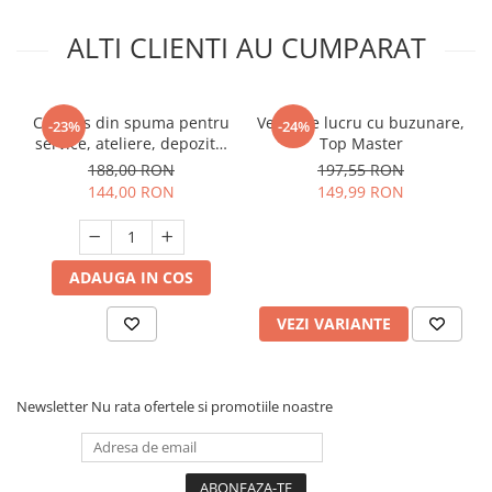
Unelte Gradinarit
ALTI CLIENTI AU CUMPARAT
Ventilatoare & Sisteme Racire
Aparate de aer conditionat
Ventilatoare
Covoras din spuma pentru
Vesta de lucru cu buzunare,
-23%
-24%
Zootehnie
service, ateliere, depozite,
Top Master
2,36m lungime, Tolsen
Foarfeci tuns oi
188,00 RON
197,55 RON
144,00 RON
149,99 RON
Incubatoare oua
ADAUGA IN COS
VEZI VARIANTE
Newsletter
Nu rata ofertele si promotiile noastre