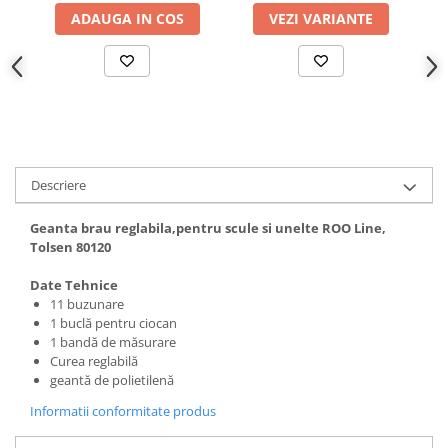
Hote bucatarie
ADAUGA IN COS
VEZI VARIANTE
Consumabile
Hota tavan
Hote cupolare
Hote decorative
Hote incorporabile
Hote insula
Descriere
Hote telescopice
Geanta brau reglabila,pentru scule si unelte ROO Line,
Hote traditionale
Tolsen 80120
Masini de Spalat Rufe & Uscatoare
Date Tehnice
Accesorii masini de spalat &
11 buzunare
uscatoare
1 buclă pentru ciocan
Masini automate de spalat rufe
1 bandă de măsurare
Masini de spalat rufe cu uscator
Curea reglabilă
geantă de polietilenă
Masini de spalat rufe verticale
Uscatoare de rufe
Informatii conformitate produs
Masini de spalat vase