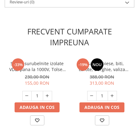
Review-uri
(0)
Masini de spalat vase incorporabile
Masini de spalat vase
independente
Motoburghiu/Foreza pamant
FRECVENT CUMPARATE
Pachete Incorporabile
IMPREUNA
Pirostrii & Arzatoare
Plasa umbrire
Set 13 surubelnite izolate
Trusa 246 piese, biti,
-33%
-19%
NOU
Pompe de stropit
VDE, pana la 1000V, Tolsen
carote, burghie, valiza
38016
plastic, RAIDER
Radiatoare
230,00 RON
388,00 RON
155,00 RON
313,00 RON
Semanatoare,Plantatoare
Sere
Sobe pe gaz & electrice
ADAUGA IN COS
ADAUGA IN COS
Suflante & Aspiratoare
Aspiratoare
Suflante Frunze