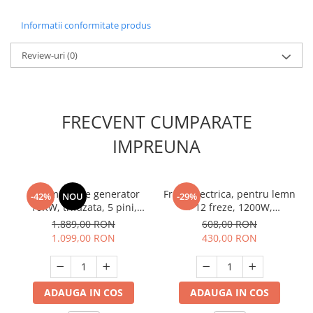
Masini de spalat vase incorporabile
Informatii conformitate produs
Masini de spalat vase
independente
Review-uri
(0)
Motoburghiu/Foreza pamant
Pachete Incorporabile
Pirostrii & Arzatoare
FRECVENT CUMPARATE
Plasa umbrire
IMPREUNA
Pompe de stropit
Radiatoare
Automatizare generator
Freza electrica, pentru lemn
Semanatoare,Plantatoare
-42%
NOU
-29%
10KW, trifazata, 5 pini,
+ 12 freze, 1200W,
Sere
380V, RAIDER
26000Rpm, variator viteza,
1.889,00 RON
608,00 RON
Procraft POB1700
Sobe pe gaz & electrice
1.099,00 RON
430,00 RON
Suflante & Aspiratoare
Aspiratoare
ADAUGA IN COS
ADAUGA IN COS
Suflante Frunze