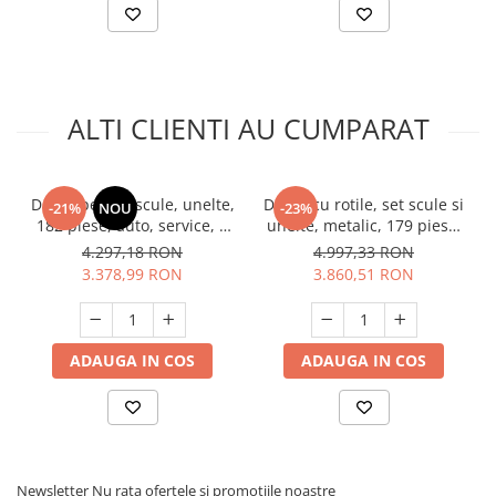
Unelte Gradinarit
Ventilatoare & Sisteme Racire
Aparate de aer conditionat
Ventilatoare
ALTI CLIENTI AU CUMPARAT
Zootehnie
Foarfeci tuns oi
Incubatoare oua
Dulap pentru scule, unelte,
Dulap cu rotile, set scule si
-21%
NOU
-23%
182 piese, auto, service, 7
unelte, metalic, 179 piese,
sertare, roti, Top Master Pro
Tolsen 85411
4.297,18 RON
4.997,33 RON
455555
3.378,99 RON
3.860,51 RON
ADAUGA IN COS
ADAUGA IN COS
Newsletter
Nu rata ofertele si promotiile noastre