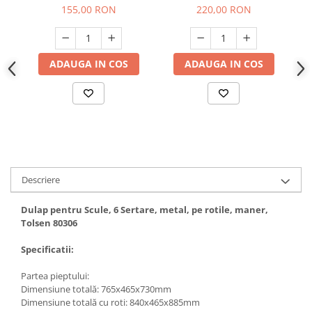
155,00 RON
220,00 RON
Hote bucatarie
Consumabile
Hota tavan
ADAUGA IN COS
ADAUGA IN COS
Hote cupolare
Hote decorative
Hote incorporabile
Hote insula
Hote telescopice
Hote traditionale
Masini de Spalat Rufe & Uscatoare
Descriere
Accesorii masini de spalat &
Dulap pentru Scule, 6 Sertare, metal, pe rotile, maner,
uscatoare
Tolsen 80306
Masini automate de spalat rufe
Specificatii:
Masini de spalat rufe cu uscator
Masini de spalat rufe verticale
Partea pieptului:
Uscatoare de rufe
Dimensiune totală: 765x465x730mm
Dimensiune totală cu roti: 840x465x885mm
Masini de spalat vase