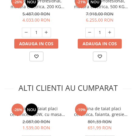
Electropalan Profesional,
Electropalan Profesional,
-26%
NOU
-21%
NOU
Unelte Gradinarit
macara electrica, 200 KG,
macara electrica, 500 KG,
Ventilatoare & Sisteme Racire
50 METRI CABLU - IORI-
50 METRI CABLU - IORI-
5.487,00 RON
7.918,00 RON
DM200I-50M
DT500MAX-50M MOTOR
4.033,00 RON
6.255,00 RON
Aparate de aer conditionat
TRIFAZIC
Ventilatoare
Zootehnie
ADAUGA IN COS
ADAUGA IN COS
Foarfeci tuns oi
Incubatoare oua
ALTI CLIENTI AU CUMPARAT
Masina de taiat placi
Masina de taiat placi
-26%
NOU
-19%
ceramice, 800W, cu masa,
ceramica, faianta, gresie,
3000 Rpm, Detoolz DZ-C267
100cm, Raider RD-TC18
2.087,00 RON
801,33 RON
1.539,00 RON
651,99 RON