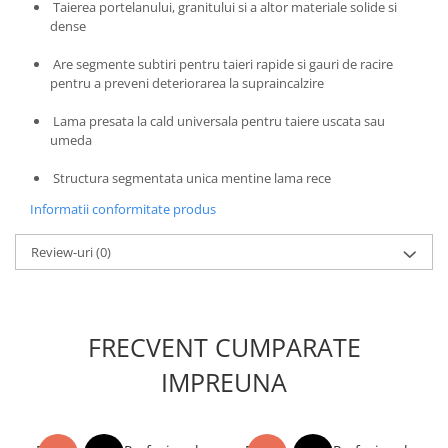
Taierea portelanului, granitului si a altor materiale solide si
Masini de spalat vase incorporabile
dense
Masini de spalat vase
Are segmente subtiri pentru taieri rapide si gauri de racire
independente
pentru a preveni deteriorarea la supraincalzire
Motoburghiu/Foreza pamant
Lama presata la cald universala pentru taiere uscata sau
Pachete Incorporabile
umeda
Pirostrii & Arzatoare
Structura segmentata unica mentine lama rece
Plasa umbrire
Informatii conformitate produs
Pompe de stropit
Radiatoare
Review-uri
(0)
Semanatoare,Plantatoare
Sere
FRECVENT CUMPARATE
Sobe pe gaz & electrice
Suflante & Aspiratoare
IMPREUNA
Aspiratoare
Suflante Frunze