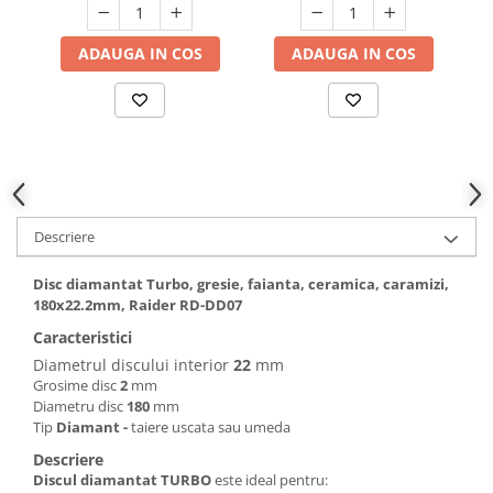
Hote bucatarie
ADAUGA IN COS
ADAUGA IN COS
Consumabile
Hota tavan
Hote cupolare
Hote decorative
Hote incorporabile
Hote insula
Hote telescopice
Descriere
Hote traditionale
Masini de Spalat Rufe & Uscatoare
Disc diamantat Turbo, gresie, faianta, ceramica, caramizi,
180x22.2mm, Raider RD-DD07
Accesorii masini de spalat &
Caracteristici
uscatoare
Diametrul discului interior
22
mm
Masini automate de spalat rufe
Grosime disc
2
mm
Masini de spalat rufe cu uscator
Diametru disc
180
mm
Masini de spalat rufe verticale
Tip
Diamant -
taiere uscata sau umeda
Uscatoare de rufe
Descriere
Discul diamantat TURBO
este ideal pentru:
Masini de spalat vase