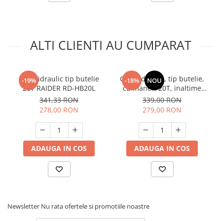
ALTI CLIENTI AU CUMPARAT
Cric hidraulic tip butelie
Cric hidraulic, tip butelie,
-19%
-18%
NOU
20T RAIDER RD-HB20L
cu maner, 20T, inaltime
440mm, Procraft PJ20
341,33 RON
339,00 RON
278,00 RON
279,00 RON
ADAUGA IN COS
ADAUGA IN COS
Newsletter
Nu rata ofertele si promotiile noastre