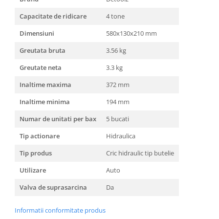
Unelte Gradinarit
Capacitate de ridicare
4 tone
Ventilatoare & Sisteme Racire
Aparate de aer conditionat
Dimensiuni
580x130x210 mm
Ventilatoare
Greutata bruta
3.56 kg
Zootehnie
Greutate neta
3.3 kg
Foarfeci tuns oi
Inaltime maxima
372 mm
Incubatoare oua
Inaltime minima
194 mm
Numar de unitati per bax
5 bucati
Tip actionare
Hidraulica
Tip produs
Cric hidraulic tip butelie
Utilizare
Auto
Valva de suprasarcina
Da
Informatii conformitate produs