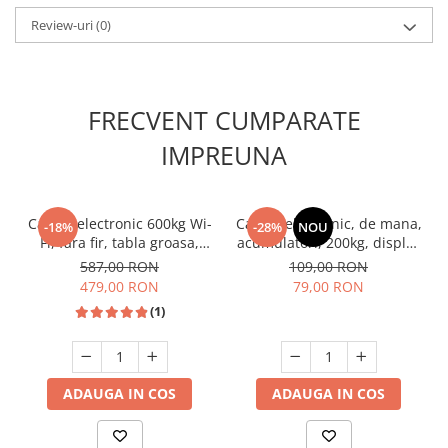
Review-uri
(0)
FRECVENT CUMPARATE
IMPREUNA
Cantar electronic 600kg Wi-
Cantar electronic, de mana,
-18%
-28%
NOU
Fi, fara fir, tabla groasa,
acumulatori, 200kg, display
Wireless, Micul Fermier GF-
LCD, Micul Fermier GF-2268
587,00 RON
109,00 RON
1120
479,00 RON
79,00 RON
(1)
ADAUGA IN COS
ADAUGA IN COS