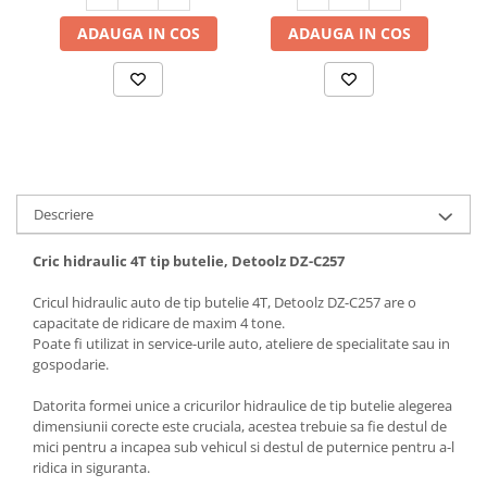
Hote bucatarie
ADAUGA IN COS
ADAUGA IN COS
Consumabile
Hota tavan
Hote cupolare
Hote decorative
Hote incorporabile
Hote insula
Descriere
Hote telescopice
Hote traditionale
Cric hidraulic 4T tip butelie, Detoolz DZ-C257
Masini de Spalat Rufe & Uscatoare
Cricul hidraulic auto de tip butelie 4T, Detoolz DZ-C257 are o
Accesorii masini de spalat &
capacitate de ridicare de maxim 4 tone.
uscatoare
Poate fi utilizat in service-urile auto, ateliere de specialitate sau in
Masini automate de spalat rufe
gospodarie.
Masini de spalat rufe cu uscator
Datorita formei unice a cricurilor hidraulice de tip butelie alegerea
Masini de spalat rufe verticale
dimensiunii corecte este cruciala, acestea trebuie sa fie destul de
Uscatoare de rufe
mici pentru a incapea sub vehicul si destul de puternice pentru a-l
ridica in siguranta.
Masini de spalat vase