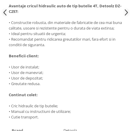
Masini de spalat vase incorporabile
Avantaje cricul hidraulic auto de tip butelie 4T, Detoolz DZ-
C257:
Masini de spalat vase
independente
• Constructie robusta, din materiale de fabricatie de cea mai buna
Motoburghiu/Foreza pamant
calitate, usoare si rezistente pentru o durata de viata extinsa;
• Ideal pentru situatii de urgenta;
Pachete Incorporabile
• Recomandat pentru ridicarea greutatilor mari, fara efort si in
conditii de siguranta.
Pirostrii & Arzatoare
Plasa umbrire
Beneficii client:
Pompe de stropit
• Usor de instalat;
Radiatoare
• Usor de manevrat;
• Usor de depozitat;
Semanatoare,Plantatoare
• Greutate redusa.
Sere
Continut colet:
Sobe pe gaz & electrice
• Cric hidraulic de tip butelie;
Suflante & Aspiratoare
• Manual cu instructiuni de utilizare;
• Cutie transport.
Aspiratoare
Suflante Frunze
Brand
Detoolz