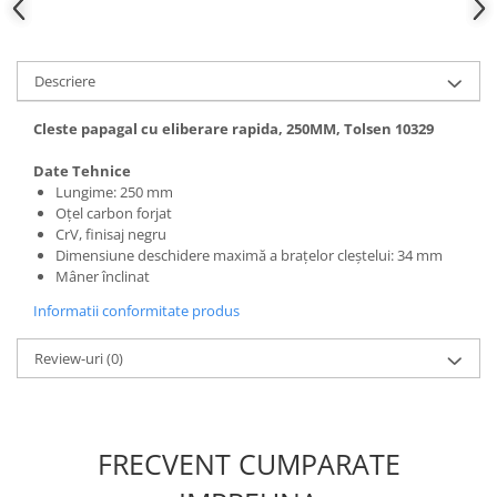
Hote bucatarie
Consumabile
Descriere
Hota tavan
Hote cupolare
Cleste papagal cu eliberare rapida, 250MM, Tolsen 10329
Hote decorative
Hote incorporabile
Date Tehnice
Lungime: 250 mm
Hote insula
Oțel carbon forjat
Hote telescopice
CrV, finisaj negru
Hote traditionale
Dimensiune deschidere maximă a brațelor cleștelui: 34 mm
Mâner înclinat
Masini de Spalat Rufe & Uscatoare
Informatii conformitate produs
Accesorii masini de spalat &
uscatoare
Review-uri
(0)
Masini automate de spalat rufe
Masini de spalat rufe cu uscator
Masini de spalat rufe verticale
FRECVENT CUMPARATE
Uscatoare de rufe
Masini de spalat vase