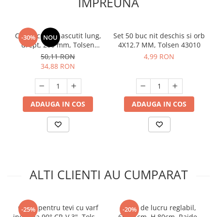
IMPREUNA
Masini de spalat vase incorporabile
Masini de spalat vase
independente
Cleste cu varf ascutit lung,
Set 50 buc nit deschis si orb
-30%
NOU
Motoburghiu/Foreza pamant
drept, 280 mm, Tolsen
4X12.7 MM, Tolsen 43010
10290
50,11 RON
4,99 RON
Pachete Incorporabile
34,88 RON
Pirostrii & Arzatoare
Plasa umbrire
ADAUGA IN COS
ADAUGA IN COS
Pompe de stropit
Radiatoare
Semanatoare,Plantatoare
Sere
Sobe pe gaz & electrice
ALTI CLIENTI AU CUMPARAT
Suflante & Aspiratoare
Aspiratoare
Suflante Frunze
Cheie pentru tevi cu varf
Banc de lucru reglabil,
-25%
-20%
indoit la 90° CR-V 3", Tolsen
65x51cm, H 80cm, Raider