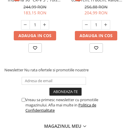
Unelte Gradinarit
10254
139970
244,99 RON
256,88 RON
Ventilatoare & Sisteme Racire
183,15 RON
204,99 RON
Aparate de aer conditionat
Ventilatoare
Zootehnie
ADAUGA IN COS
ADAUGA IN COS
Foarfeci tuns oi
Incubatoare oua
Newsletter
Nu rata ofertele si promotiile noastre
Vreau sa primesc newsletter cu promotiile
magazinului. Afla mai multe in
Politica de
Confidentialitate
MAGAZINUL MEU