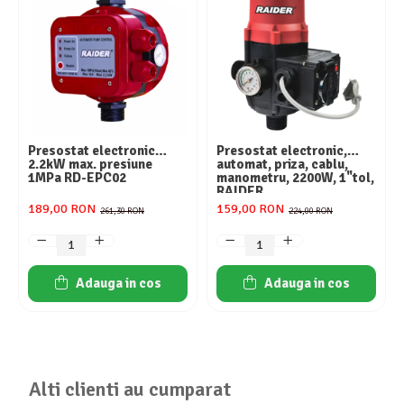
Aparate de aer conditionat
Ventilatoare
Zootehnie
Foarfeci tuns oi
Incubatoare oua
Presostat electronic
Presostat electronic,
2.2kW max. presiune
automat, priza, cablu,
1MPa RD-EPC02
manometru, 2200W, 1"tol,
RAIDER
189,00 RON
159,00 RON
261,30 RON
224,00 RON
Adauga in cos
Adauga in cos
Alti clienti au cumparat