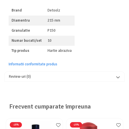
Masini de spalat vase independente
Motoburghiu/Foreza pamant
Brand
Detoolz
Pachete Incorporabile
Diamentru
215 mm
Pirostrii & Arzatoare
Granulatie
P150
Plasa umbrire
Numar bucati/set
10
Pompe de stropit
Tip produs
Hartie abraziva
Radiatoare
Semanatoare,Plantatoare
Informatii conformitate produs
Sere
Review-uri
(0)
Sobe pe gaz & electrice
Suflante & Aspiratoare
Aspiratoare
Frecvent cumparate impreuna
Suflante Frunze
Unelte Gradinarit
Ventilatoare & Sisteme Racire
-28%
-29%