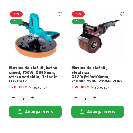
-28%
-19%
NOU
NOU
Masina de slefuit, beton
Masina de slefuit,
umed, 750W, Ø390 mm,
electrica,
viteza variabila, Detoolz
Ø120xØ19x100mm,
DZ-C337
2100W, 220V, Raider RDP-
BM01
570,00 RON
439,00 RON
788,00 RON
544,00 RON
Adauga in cos
Adauga in cos