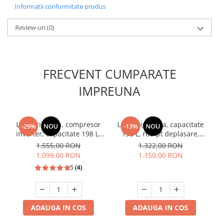
Informatii conformitate produs
Review-uri
(0)
FRECVENT CUMPARATE
IMPREUNA
Lada frigorifia, compresor
Lada frigorifica, capacitate
-29%
NOU
-13%
NOU
inverter, capacitate 198 L,
198 L, roti pt deplasare,
congelare rapida, roti,
E++, convertibil
1.555,00 RON
1.322,00 RON
Negru, HEINNER
frigider/congelator,
1.099,00 RON
1.150,00 RON
HEINNER
5
(4)
ADAUGA IN COS
ADAUGA IN COS