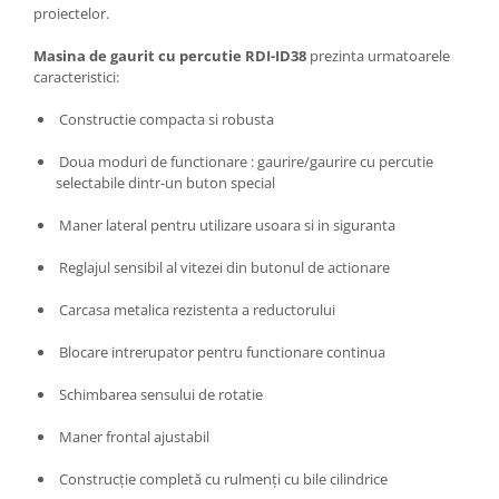
Unelte Gradinarit
proiectelor.
Ventilatoare & Sisteme Racire
Masina de gaurit cu percutie RDI-ID38
prezinta urmatoarele
Aparate de aer conditionat
caracteristici:
Ventilatoare
Constructie compacta si robusta
Zootehnie
Doua moduri de functionare : gaurire/gaurire cu percutie
Foarfeci tuns oi
selectabile dintr-un buton special
Incubatoare oua
Maner lateral pentru utilizare usoara si in siguranta
Reglajul sensibil al vitezei din butonul de actionare
Carcasa metalica rezistenta a reductorului
Blocare intrerupator pentru functionare continua
Schimbarea sensului de rotatie
Maner frontal ajustabil
Construcție completă cu rulmenți cu bile cilindrice