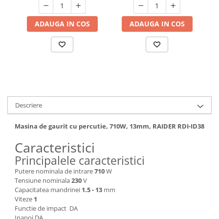
Hote bucatarie
ADAUGA IN COS
ADAUGA IN COS
Consumabile
Hota tavan
Hote cupolare
Hote decorative
Hote incorporabile
Hote insula
Hote telescopice
Descriere
Hote traditionale
Masini de Spalat Rufe & Uscatoare
Masina de gaurit cu percutie, 710W, 13mm, RAIDER RDI-ID38
Accesorii masini de spalat &
Caracteristici
uscatoare
Principalele caracteristici
Masini automate de spalat rufe
Putere nominala de intrare
710
W
Masini de spalat rufe cu uscator
Tensiune nominala
230
V
Masini de spalat rufe verticale
Capacitatea mandrinei
1.5 - 13
mm
Viteze
1
Uscatoare de rufe
Functie de impact DA
Masini de spalat vase
Inapoi DA