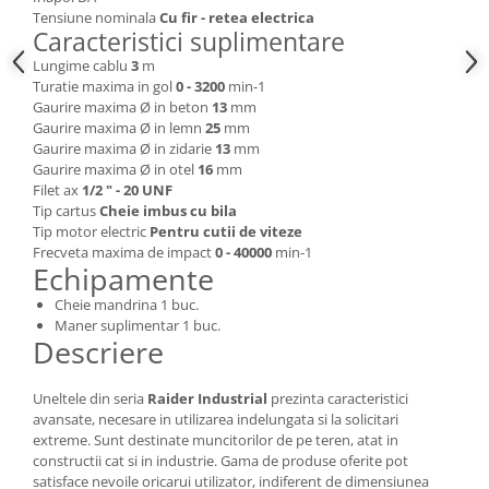
Tensiune nominala
Cu fir - retea electrica
Masini de spalat vase incorporabile
Caracteristici suplimentare
Masini de spalat vase
Lungime cablu
3
m
independente
Turatie maxima in gol
0 - 3200
min-1
Motoburghiu/Foreza pamant
Gaurire maxima Ø in beton
13
mm
Gaurire maxima Ø in lemn
25
mm
Pachete Incorporabile
Gaurire maxima Ø in zidarie
13
mm
Pirostrii & Arzatoare
Gaurire maxima Ø in otel
16
mm
Filet ax
1/2 " - 20 UNF
Plasa umbrire
Tip cartus
Cheie imbus cu bila
Tip motor electric
Pentru cutii de viteze
Pompe de stropit
Frecveta maxima de impact
0 - 40000
min-1
Echipamente
Radiatoare
Semanatoare,Plantatoare
Cheie mandrina 1 buc.
Maner suplimentar 1 buc.
Sere
Descriere
Sobe pe gaz & electrice
Uneltele din seria
Raider Industrial
prezinta caracteristici
Suflante & Aspiratoare
avansate, necesare in utilizarea indelungata si la solicitari
Aspiratoare
extreme. Sunt destinate muncitorilor de pe teren, atat in
constructii cat si in industrie. Gama de produse oferite pot
Suflante Frunze
satisface nevoile oricarui utilizator, indiferent de dimensiunea