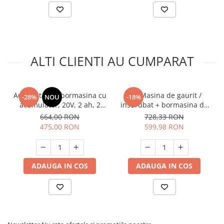
ALTI CLIENTI AU CUMPARAT
Autofiletanta, bormasina cu
Set Masina de gaurit /
-28%
NOU
-18%
acumulator, 20V, 2 ah, 2
insurubat + bormasina de
acumulatori, Raider RDP-
impact LI-ION 12V cu
664,00 RON
728,33 RON
SBCD20
geanta, Tolsen 79028
475,00 RON
599,98 RON
ADAUGA IN COS
ADAUGA IN COS