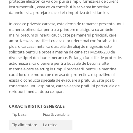
protectie electronica va opri pur si simplu furnizarea de curent
Unelte Gradinarit
instrumentului, ceea ce va contribui la salvarea impotriva
Ventilatoare & Sisteme Racire
daunelor si la protejarea acesteia impotriva defectiunilor.
Aparate de aer conditionat
In ceea ce priveste carcasa, este demn de remarcat prezenta unui
Ventilatoare
maner suplimentar pentru o prindere mai sigura cu ambele
maini, precum si insertii cauciucate pe manerul principal, care
Zootehnie
amortizeaza vibratiile si creaza o prindere mai confortabila. In
Foarfeci tuns oi
plus, o carcasa metalica durabila din aliaj de magneziu este
solicitata pentru a proteja masina de canelat PM2500-230 de
Incubatoare oua
diverse tipuri de daune mecanice. Pe langa functiile de protectie,
actioneaza si ca o bariera pentru bucatile de beton si alte
materiale care se scurg in timpul procesarii. pentru a mentine
curat locul de munca pe carcasa de protectie a dispozitivului
exista o conducta speciala de evacuare a prafului. Este posibil
conectarea unui aspirator, care va aspira praful si particulele de
reziduuri imediat dupa ce apar.
CARACTERISTICI GENERALE
Tip baza
Fixa & variabila
Tip alimentare
La retea