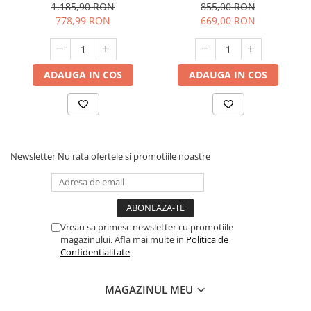
Raider RDP-WCH02,
8-30mm, 4 discuri, caneluri,
1.185,90 RON
855,00 RON
Profesional
EMTOP
778,99 RON
669,00 RON
ADAUGA IN COS
ADAUGA IN COS
Newsletter
Nu rata ofertele si promotiile noastre
Vreau sa primesc newsletter cu promotiile
magazinului. Afla mai multe in
Politica de
Confidentialitate
MAGAZINUL MEU