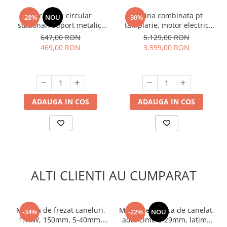
Fierastrau circular
Masina combinata pt
-28%
NOU
-30%
stationar, suport metalic,
tamplarie, motor electric
800W, 2950Rpm, Procraft
asincron, 2200W, Raider
647,00 RON
5.129,00 RON
KR2600, 220V,
RD-CWM01, Profesional
469,00 RON
3.599,00 RON
ADAUGA IN COS
ADAUGA IN COS
ALTI CLIENTI AU CUMPARAT
Masina de frezat caneluri,
Masina electrica de canelat,
-34%
-22%
NOU
1.7kW, 150mm, 5-40mm,
adancime 3-29mm, latime