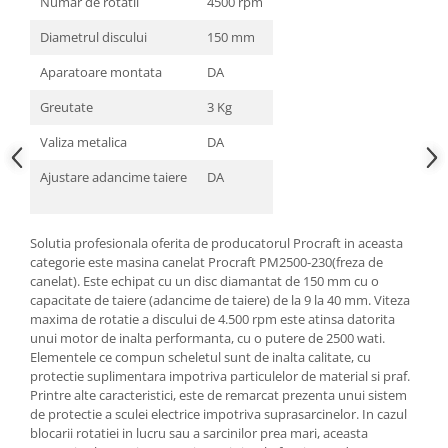
Numar de rotatii
4500 rpm
Masini de spalat vase incorporabile
Diametrul discului
150 mm
Masini de spalat vase
independente
Aparatoare montata
DA
Motoburghiu/Foreza pamant
Greutate
3 Kg
Pachete Incorporabile
Valiza metalica
DA
Pirostrii & Arzatoare
Ajustare adancime taiere
DA
Plasa umbrire
Pompe de stropit
Solutia profesionala oferita de producatorul Procraft in aceasta
Radiatoare
categorie este masina canelat Procraft PM2500-230(freza de
Semanatoare,Plantatoare
canelat). Este echipat cu un disc diamantat de 150 mm cu o
capacitate de taiere (adancime de taiere) de la 9 la 40 mm. Viteza
Sere
maxima de rotatie a discului de 4.500 rpm este atinsa datorita
unui motor de inalta performanta, cu o putere de 2500 wati.
Sobe pe gaz & electrice
Elementele ce compun scheletul sunt de inalta calitate, cu
Suflante & Aspiratoare
protectie suplimentara impotriva particulelor de material si praf.
Printre alte caracteristici, este de remarcat prezenta unui sistem
Aspiratoare
de protectie a sculei electrice impotriva suprasarcinelor. In cazul
Suflante Frunze
blocarii rotatiei in lucru sau a sarcinilor prea mari, aceasta