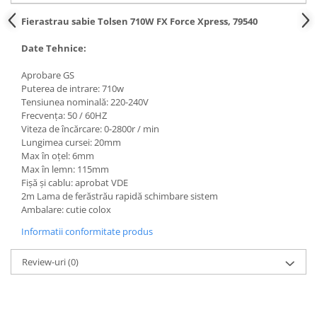
Hote bucatarie
Fierastrau sabie Tolsen 710W FX Force Xpress, 79540
Consumabile
Date Tehnice:
Hota tavan
Hote cupolare
Aprobare GS
Puterea de intrare: 710w
Hote decorative
Tensiunea nominală: 220-240V
Hote incorporabile
Frecvența: 50 / 60HZ
Hote insula
Viteza de încărcare: 0-2800r / min
Lungimea cursei: 20mm
Hote telescopice
Max în oțel: 6mm
Hote traditionale
Max în lemn: 115mm
Masini de Spalat Rufe & Uscatoare
Fișă și cablu: aprobat VDE
2m Lama de ferăstrău rapidă schimbare sistem
Accesorii masini de spalat &
Ambalare: cutie colox
uscatoare
Informatii conformitate produs
Masini automate de spalat rufe
Masini de spalat rufe cu uscator
Review-uri
(0)
Masini de spalat rufe verticale
Uscatoare de rufe
Masini de spalat vase