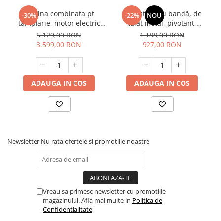
Unelte Gradinarit
Masina combinata pt
Fierăstrău cu bandă, de
-30%
-22%
NOU
Ventilatoare & Sisteme Racire
tamplarie, motor electric
tăiat metal, pivotant,
asincron, 2200W, Raider
1200W, Raider RDP-BSM01
Aparate de aer conditionat
5.129,00 RON
1.188,00 RON
RD-CWM01, Profesional
3.599,00 RON
927,00 RON
Ventilatoare
Zootehnie
Foarfeci tuns oi
ADAUGA IN COS
ADAUGA IN COS
Incubatoare oua
Newsletter
Nu rata ofertele si promotiile noastre
Vreau sa primesc newsletter cu promotiile
magazinului. Afla mai multe in
Politica de
Confidentialitate