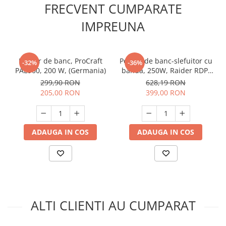
FRECVENT CUMPARATE
Masini de spalat vase incorporabile
IMPREUNA
Masini de spalat vase
independente
Motoburghiu/Foreza pamant
Polizor de banc, ProCraft
Polizor de banc-slefuitor cu
Pachete Incorporabile
-32%
-36%
PAE900, 200 W, (Germania)
banda, 250W, Raider RDP-
Pirostrii & Arzatoare
BG05, Profesional
299,90 RON
628,19 RON
205,00 RON
399,00 RON
Plasa umbrire
Pompe de stropit
Radiatoare
ADAUGA IN COS
ADAUGA IN COS
Semanatoare,Plantatoare
Sere
Sobe pe gaz & electrice
Suflante & Aspiratoare
ALTI CLIENTI AU CUMPARAT
Aspiratoare
Suflante Frunze