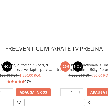
FRECVENT CUMPARATE IMPREUNA
sor cafea, automat, 15 bari, 9
Scara multifunctionala, alum
NOU
-29%
NOU
e bauturi, rezervor lapte, putere
trepte, max 6.48m, 150kg, Rot
1350W, SAMUS
.109,00 RON
1.550,00 RON
1.055,00 RON
750,00 R
5
(5)
ADAUGA IN COS
ADAUGA I