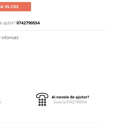
A IN COS
e ajutor?
0742790554
informatii
Ai nevoie de ajutor?
e
Suna la 0742790554