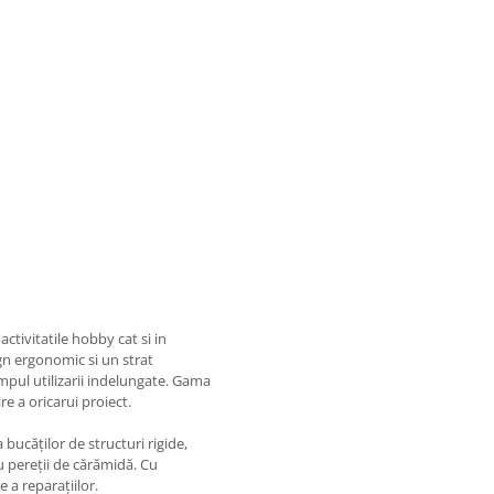
 activitatile hobby cat si in
ign ergonomic si un strat
impul utilizarii indelungate. Gama
re a oricarui proiect.
bucăților de structuri rigide,
ru pereții de cărămidă. Cu
e a reparațiilor.