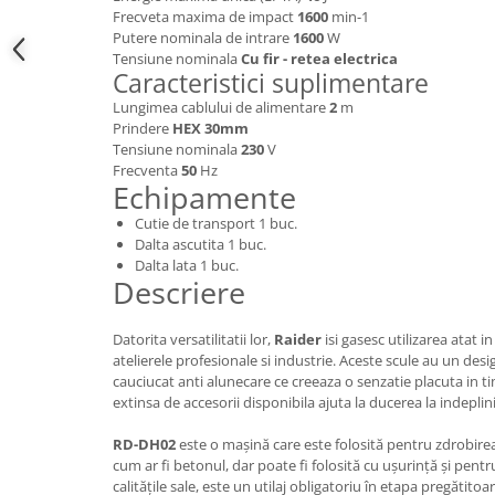
Frecveta maxima de impact
1600
min-1
Hote bucatarie
Putere nominala de intrare
1600
W
Consumabile
Tensiune nominala
Cu fir - retea electrica
Caracteristici suplimentare
Hota tavan
Lungimea cablului de alimentare
2
m
Hote cupolare
Prindere
HEX 30mm
Hote decorative
Tensiune nominala
230
V
Hote incorporabile
Frecventa
50
Hz
Echipamente
Hote insula
Cutie de transport 1 buc.
Hote telescopice
Dalta ascutita 1 buc.
Hote traditionale
Dalta lata 1 buc.
Descriere
Masini de Spalat Rufe & Uscatoare
Accesorii masini de spalat &
Datorita versatilitatii lor,
Raider
isi gasesc utilizarea atat in
uscatoare
atelierele profesionale si industrie. Aceste scule au un des
Masini automate de spalat rufe
cauciucat anti alunecare ce creeaza o senzatie placuta in t
Masini de spalat rufe cu uscator
extinsa de accesorii disponibila ajuta la ducerea la indeplini
Masini de spalat rufe verticale
RD-DH02
este o mașină care este folosită pentru zdrobirea 
Uscatoare de rufe
cum ar fi betonul, dar poate fi folosită cu ușurință și pent
Masini de spalat vase
calitățile sale, este un utilaj obligatoriu în etapa pregătitoar