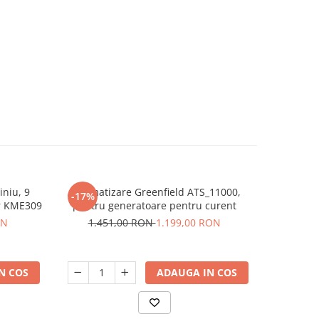
iniu, 9
Automatizare Greenfield ATS_11000,
Automatiza
-17%
-42%
or KME309
pentru generatoare pentru curent
ON
1.451,00 RON
1.199,00 RON
1.8
N COS
ADAUGA IN COS