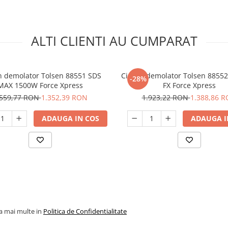
ALTI CLIENTI AU CUMPARAT
n demolator Tolsen 88551 SDS
Ciocan demolator Tolsen 88552
-28%
MAX 1500W Force Xpress
FX Force Xpress
.559,77 RON
1.352,39 RON
1.923,22 RON
1.388,86 
ADAUGA IN COS
ADAUGA I
la mai multe in
Politica de Confidentialitate