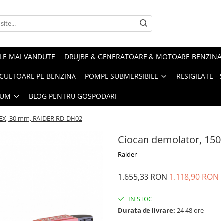
LE MAI VANDUTE
DRUJBE & GENERATOARE & MOTOARE BENZIN
ULTOARE PE BENZINA
POMPE SUBMERSIBILE
RESIGILATE 
IUM
BLOG PENTRU GOSPODARI
HEX, 30 mm, RAIDER RD-DH02
Ciocan demolator, 15
Raider
1.655,33 RON
1.118,90 RON
IN STOC
Durata de livrare:
24-48 ore