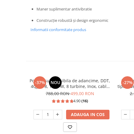
Masini de spalat vase incorporabile
Maner suplimentar antivibratie
Masini de spalat vase
independente
Construcție robustă și design ergonomic
Motoburghiu/Foreza pamant
Informatii conformitate produs
Pachete Incorporabile
Pirostrii & Arzatoare
Plasa umbrire
Pompe de stropit
Radiatoare
Pompa submersibila de adancime, DDT,
Espres
-37%
NOU
-27%
Semanatoare,Plantatoare
4QJD2-8, 1500 W, 8 turbine, Inox, cablu
tipuri d
25m
Sere
788,00 RON
499,00 RON
2
4.90
(16)
Sobe pe gaz & electrice
Suflante & Aspiratoare
ADAUGA IN COS
Aspiratoare
Suflante Frunze