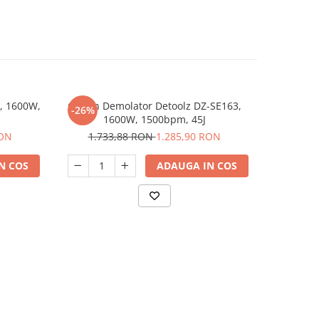
, 1600W,
Ciocan Demolator Detoolz DZ-SE163,
Ciocan d
-26%
-23%
1600W, 1500bpm, 45J
Xpres 
RON
1.733,88 RON
1.285,90 RON
2.8
N COS
ADAUGA IN COS