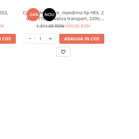
552,
Ciocan demolator, mandrina tip HEX, 2
Ciocan de
-24%
NOU
-25%
N
dalti, 1700W, valiza transport, 220V,
transport
1400Bpm, EDBRH1701 EMTOP
Pr
ON
1.311,00 RON
999,00 RON
1.100
 COS
ADAUGA IN COS