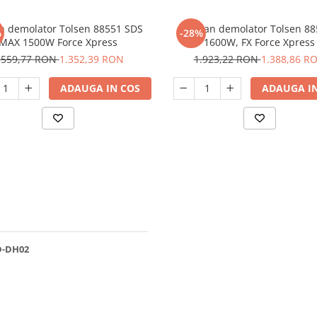
n demolator Tolsen 88551 SDS
Ciocan demolator Tolsen 88
%
-28%
MAX 1500W Force Xpress
1600W, FX Force Xpress
.559,77 RON
1.352,39 RON
1.923,22 RON
1.388,86 R
ADAUGA IN COS
ADAUGA IN
D-DH02