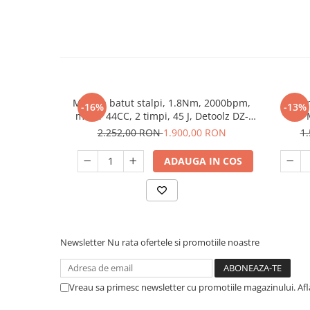
Unelte Gradinarit
Ventilatoare & Sisteme Racire
Aparate de aer conditionat
Ventilatoare
Zootehnie
Masina batut stalpi, 1.8Nm, 2000bpm,
Cioca
Foarfeci tuns oi
-16%
-13%
motor 44CC, 2 timpi, 45 J, Detoolz DZ-
Incubatoare oua
C234
2.252,00 RON
1.900,00 RON
1
ADAUGA IN COS
Newsletter
Nu rata ofertele si promotiile noastre
Vreau sa primesc newsletter cu promotiile magazinului. Af