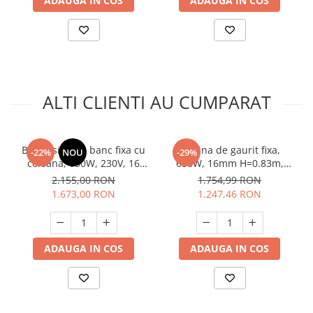
ADAUGA IN COS
ADAUGA IN COS
ALTI CLIENTI AU CUMPARAT
Bormasina de banc fixa cu
Masina de gaurit fixa,
-22%
NOU
-29%
coloana, 650W, 230V, 16
650W, 16mm H=0.83m,
trepte, Procraft BD2000
RAIDER RDP-BD05,
2.155,00 RON
1.754,99 RON
Profesionala
1.673,00 RON
1.247,46 RON
ADAUGA IN COS
ADAUGA IN COS