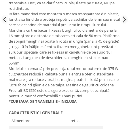
transmisie. Deci, ca sa clarificam, cuplajul este pe curele, NU pe
Masini de spalat vase incorporabile
roti dintate.
Masini de spalat vase
In fata mandrinei este montata o masca transparenta din plastic,
independente
funcția sa fiind de a proteja impotriva aschiilor de lemn sau metal
care se desprind de materialul prelucrat in timpul lucrului.
Motoburghiu/Foreza pamant
Mandrina cu trei bacuri fixează burghiul cu diametru de până la
Pachete Incorporabile
16 mm și are o distanta de miscare verticala de 50 mm. Platforma
de sprijin(menghina) poate fi rotită în unghi (până la 45 de grade)
Pirostrii & Arzatoare
și reglată în înălțime. Pentru fixarea menghinei, sunt prevăzute
suruburi speciale, care se fixeaza în canelurile de pe suportul
Plasa umbrire
metalic. Lungimea de deschidere a menghinei este de max
Pompe de stropit
55mm.
Modelul se remarcă prin prezența unui motor puternic de 375 W,
Radiatoare
cu greutate redusă și calitate bună. Pentru a oferi o stabilitate
mai mare și a reduce vibrațiile, mașina poate fi fixată pe masa de
Semanatoare,Plantatoare
lucru folosind găurile de pe talpa. Mașina de gaurit cu coloana
Sere
Procraft BD1550 este o alegere excelentă, complet echipată
pentru o muncă confortabilă cu bani putini.
Sobe pe gaz & electrice
*CUREAUA DE TRANSMISIE - INCLUSA
Suflante & Aspiratoare
CARACTERISTICI GENERALE
Aspiratoare
Alimentare
retea
Suflante Frunze