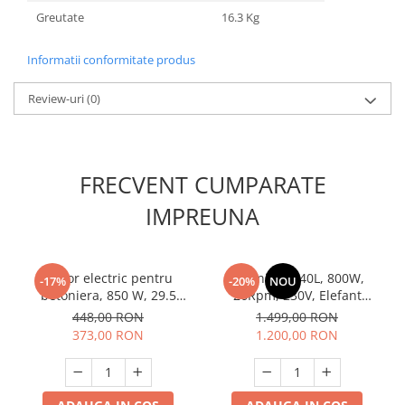
Greutate
16.3 Kg
Informatii conformitate produs
Review-uri
(0)
FRECVENT CUMPARATE
IMPREUNA
Motor electric pentru
Betoniera 140L, 800W,
-17%
-20%
NOU
betoniera, 850 W, 29.5
26Rpm, 230V, Elefant
rot/min, Bobinaj cupru, 12
ECM350
448,00 RON
1.499,00 RON
µF
373,00 RON
1.200,00 RON