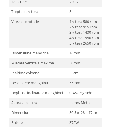
Tensiune
230 V
Unelte Gradinarit
Ventilatoare & Sisteme Racire
Trepte de viteza
5
Aparate de aer conditionat
Viteza de rotatie
1 viteza 580 rpm
Ventilatoare
2 viteza 915 rpm
3 viteza 1430 rpm
Zootehnie
4 viteza 1950 rpm
Foarfeci tuns oi
5 viteza 2650 rpm
Incubatoare oua
Dimensiune mandrina
16mm
Miscare verticala maxima
50mm
Inaltime coloana
35cm
Deschidere menghina
55mm
Unghi de inclinare a menghinei
0-45 de grade
Suprafata lucru
Lemn, Metal
Dimensiuni
59.5 x 28 x 17 cm
Putere
375W