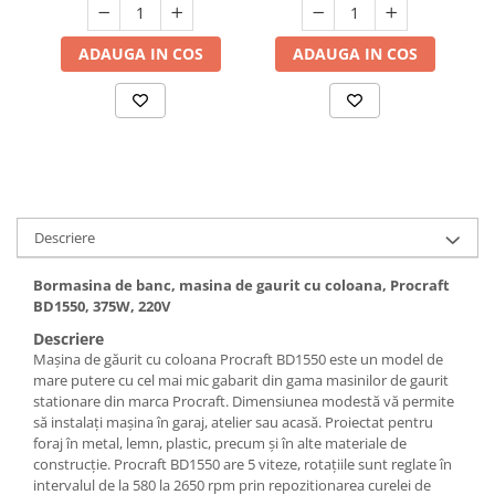
Hote bucatarie
ADAUGA IN COS
ADAUGA IN COS
Consumabile
Hota tavan
Hote cupolare
Hote decorative
Hote incorporabile
Hote insula
Hote telescopice
Descriere
Hote traditionale
Masini de Spalat Rufe & Uscatoare
Bormasina de banc, masina de gaurit cu coloana, Procraft
BD1550, 375W, 220V
Accesorii masini de spalat &
Descriere
uscatoare
Mașina de găurit cu coloana Procraft BD1550 este un model de
Masini automate de spalat rufe
mare putere cu cel mai mic gabarit din gama masinilor de gaurit
Masini de spalat rufe cu uscator
stationare din marca Procraft. Dimensiunea modestă vă permite
să instalați mașina în garaj, atelier sau acasă. Proiectat pentru
Masini de spalat rufe verticale
foraj în metal, lemn, plastic, precum și în alte materiale de
Uscatoare de rufe
construcție. Procraft BD1550 are 5 viteze, rotațiile sunt reglate în
Masini de spalat vase
intervalul de la 580 la 2650 rpm prin repozitionarea curelei de