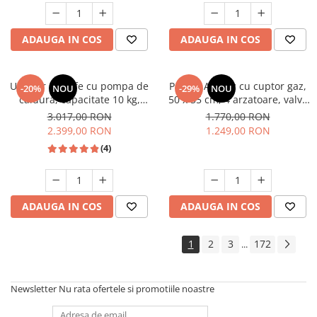
Studio Casa Marco
ADAUGA IN COS
ADAUGA IN COS
Uscator de rufe cu pompa de
Pachet Aragaz cu cuptor gaz,
-20%
NOU
-29%
NOU
caldura, capacitate 10 kg,
50 x 55 cm, 4 arzatoare, valva
clasa A++, motor inverter, 14
siguranta, Hota traditionala, 2
3.017,00 RON
1.770,00 RON
programe, Heinner
motoare, 3 viteze, 299-
2.399,00 RON
1.249,00 RON
483m3/h, Alb, Studio Casa
(4)
ADAUGA IN COS
ADAUGA IN COS
1
2
3
172
...
Newsletter
Nu rata ofertele si promotiile noastre