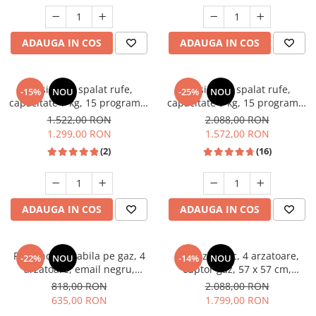
Unelte Gradinarit
Ventilatoare & Sisteme Racire
ADAUGA IN COS
ADAUGA IN COS
Aparate de aer conditionat
Ventilatoare
Zootehnie
Masina de spalat rufe,
Masina de spalat rufe,
-15%
NOU
-25%
NOU
capacitate 7 kg, 15 programe,
capacitate 9 kg, 15 programe,
Foarfeci tuns oi
afisaj LED, 1200 Rpm, alb,
1400 Rpm, clasa A, Slim,
1.522,00 RON
2.088,00 RON
Incubatoare oua
HEINNER
motor Inverter, Samus WSLI-
1.299,00 RON
1.572,00 RON
9144
(2)
(16)
ADAUGA IN COS
ADAUGA IN COS
Plita incorporabila pe gaz, 4
Aragaz rustic, 4 arzatoare,
-22%
NOU
-14%
NOU
arzatoare, email negru,
cuptor gaz, 57 x 57 cm,
gratare din fonta, aprindere
rotisor, grill, ventilatie,
818,00 RON
2.088,00 RON
electrica, Samus
aprindere electrica, gratare
635,00 RON
1.799,00 RON
fonta, negru + plita inox,