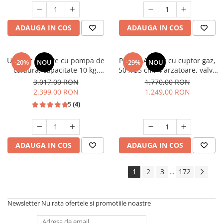
Studio Casa Marco
ADAUGA IN COS
ADAUGA IN COS
Uscator de rufe cu pompa de
Pachet Aragaz cu cuptor gaz,
-20%
NOU
-29%
NOU
caldura, capacitate 10 kg,
50 x 55 cm, 4 arzatoare, valva
clasa A++, motor inverter, 14
siguranta, Hota traditionala, 2
3.017,00 RON
1.770,00 RON
programe, Heinner
motoare, 3 viteze, 299-
2.399,00 RON
1.249,00 RON
483m3/h, Alb, Studio Casa
5
(4)
ADAUGA IN COS
ADAUGA IN COS
1
2
3
172
...
Newsletter
Nu rata ofertele si promotiile noastre