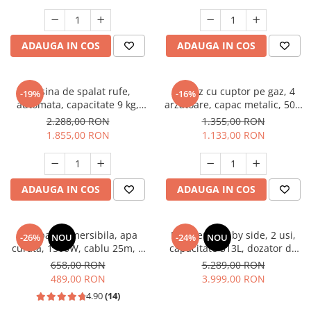
Masini de spalat vase incorporabile
Masini de spalat vase
ADAUGA IN COS
ADAUGA IN COS
independente
Motoburghiu/Foreza pamant
Pachete Incorporabile
Masina de spalat rufe,
Aragaz cu cuptor pe gaz, 4
-19%
-16%
automata, capacitate 9 kg,
arzatoare, capac metalic, 50 x
Pirostrii & Arzatoare
1400 Rpm, display digital,
60 cm, 2 in 1, GPL+GN, Gri,
2.288,00 RON
1.355,00 RON
Plasa umbrire
motor inverter, 14 programe,
LDK
1.855,00 RON
1.133,00 RON
Negru mat, HEINNER
Pompe de stropit
Radiatoare
ADAUGA IN COS
ADAUGA IN COS
Semanatoare,Plantatoare
Sere
Pompa submersibila, apa
Frigider side by side, 2 usi,
Sobe pe gaz & electrice
-26%
NOU
-24%
NOU
curata, 1500W, cablu 25m, 8
capacitate 513L, dozator de
Suflante & Aspiratoare
turbine, absorbtie 40m, 5
apa si gheata, FULL NO
658,00 RON
5.289,00 RON
mc/h, 1" tol, dimensiune 100
FROST, afisaj LCD, dual
489,00 RON
3.999,00 RON
Aspiratoare
mm, Inox, DRK
inverter,Samus SSX-670NFIDE
4.90
(14)
Suflante Frunze