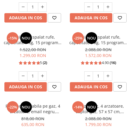
Unelte Gradinarit
Ventilatoare & Sisteme Racire
ADAUGA IN COS
ADAUGA IN COS
Aparate de aer conditionat
Ventilatoare
Zootehnie
Masina de spalat rufe,
Masina de spalat rufe,
-15%
NOU
-25%
NOU
capacitate 7 kg, 15 programe,
capacitate 9 kg, 15 programe,
Foarfeci tuns oi
afisaj LED, 1200 Rpm, alb,
1400 Rpm, clasa A, Slim,
1.522,00 RON
2.088,00 RON
Incubatoare oua
HEINNER
motor Inverter, Samus WSLI-
1.299,00 RON
1.572,00 RON
9144
5
(2)
4.90
(16)
ADAUGA IN COS
ADAUGA IN COS
Plita incorporabila pe gaz, 4
Aragaz rustic, 4 arzatoare,
-22%
NOU
-14%
NOU
arzatoare, email negru,
cuptor gaz, 57 x 57 cm,
gratare din fonta, aprindere
rotisor, grill, ventilatie,
818,00 RON
2.088,00 RON
electrica, Samus
aprindere electrica, gratare
635,00 RON
1.799,00 RON
fonta, negru + plita inox,