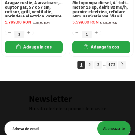
Aragaz rustic, 4 arzatoare,
Motopompa diesel, 4" toli,
cuptor gaz, 57 x 57 cm,
motor 13 cp, debit 82 mc/h,
rotisor, grill, ventilatie,
pornire electrica, refulare
aprindere electrica, gratare
60m, aspiratie 8m, Visoli
fonta, negru + plita inox,
1.799,00 RON
5.599,00 RON
2.088,00 RON
6.308,00 RON
Studio Casa Marco
Adauga in cos
Adauga in cos
1
2
3
173
...
Newsletter
Nu rata ofertele si promotiile noastre