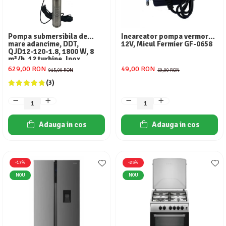
Aparate de aer conditionat
Ventilatoare
Zootehnie
Pompa submersibila de
Incarcator pompa vermorel,
mare adancime, DDT,
12V, Micul Fermier GF-0658
Foarfeci tuns oi
QJD12-120-1.8, 1800 W, 8
m³/h, 12 turbine, Inox
Incubatoare oua
629,00 RON
49,00 RON
915,00 RON
69,00 RON
(3)
Adauga in cos
Adauga in cos
-17%
-25%
NOU
NOU