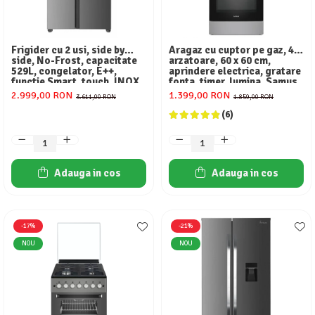
Frigider cu 2 usi, side by
Aragaz cu cuptor pe gaz, 4
side, No-Frost, capacitate
arzatoare, 60 x 60 cm,
529L, congelator, E++,
aprindere electrica, gratare
functie Smart, touch, INOX,
fonta, timer, lumina, Samus
HEINNER
2.999,00 RON
1.399,00 RON
3.611,00 RON
1.859,00 RON
(6)
Adauga in cos
Adauga in cos
-17%
-21%
NOU
NOU