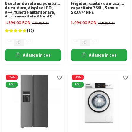
Uscator de rufe cu pompa
Frigider, racitor cu o usa,
de caldura, display LED,
capacitate 359L, Samus
A++, functie antisifonare,
SRX474NFE
A++, capacitate 8 kg, 13
programe Heinner
1.899,00 RON
2.099,00 RON
2.399,00 RON
2.911,00 RON
(10)
Adauga in cos
Adauga in cos
-24%
-15%
NOU
NOU