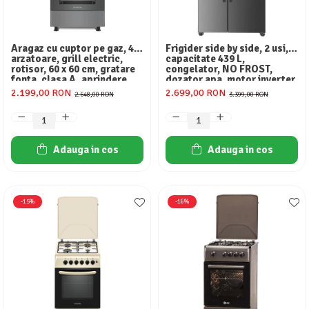
Aragaz cu cuptor pe gaz, 4
Frigider side by side, 2 usi,
arzatoare, grill electric,
capacitate 439 L,
rotisor, 60 x 60 cm, gratare
congelator, NO FROST,
fonta, clasa A, aprindere
dozator apa, motor inverter,
electrica, gri, Studio Casa
display touch, Aspect INOX,
2.199,00 RON
2.699,00 RON
2.648,00 RON
3.399,00 RON
Scala Graphite Grey
FRAM
Adauga in cos
Adauga in cos
-15%
-16%