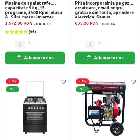
Masina de spalat rufe,
Plita incorporabila pe gaz, 4
capacitate 9 kg, 15
arzatoare, email negru,
programe, 1400 Rpm, clasa
gratare din fonta, aprindere
A, Slim, motor Inverter,
electrica, Samus
Samus WSLI-9144
1.572,00 RON
635,00 RON
2.088,00 RON
818,00 RON
(16)
Adauga in cos
Adauga in cos
-14%
-11%
NOU
NOU