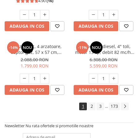
4.90
(16)
ADAUGA IN COS
ADAUGA IN COS
Aragaz rustic, 4 arzatoare,
Motopompa diesel, 4" toli,
-14%
NOU
-11%
NOU
cuptor gaz, 57 x 57 cm,
motor 13 cp, debit 82 mc/h,
rotisor, grill, ventilatie,
pornire electrica, refulare
2.088,00 RON
6.308,00 RON
aprindere electrica, gratare
60m, aspiratie 8m, Visoli
1.799,00 RON
5.599,00 RON
fonta, negru + plita inox,
Studio Casa Marco
ADAUGA IN COS
ADAUGA IN COS
1
2
3
173
...
Newsletter
Nu rata ofertele si promotiile noastre