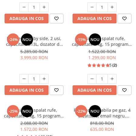
Unelte Gradinarit
Ventilatoare & Sisteme Racire
ADAUGA IN COS
ADAUGA IN COS
Aparate de aer conditionat
Ventilatoare
Zootehnie
Frigider side by side, 2 usi,
Masina de spalat rufe,
-24%
NOU
-15%
NOU
capacitate 513L, dozator de
capacitate 7 kg, 15 programe,
Foarfeci tuns oi
apa si gheata, FULL NO
afisaj LED, 1200 Rpm, alb,
5.289,00 RON
1.522,00 RON
Incubatoare oua
FROST, afisaj LCD, dual
HEINNER
3.999,00 RON
1.299,00 RON
inverter,Samus SSX-670NFIDE
5
(2)
ADAUGA IN COS
ADAUGA IN COS
Masina de spalat rufe,
Plita incorporabila pe gaz, 4
-25%
NOU
-22%
NOU
capacitate 9 kg, 15 programe,
arzatoare, email negru,
1400 Rpm, clasa A, Slim,
gratare din fonta, aprindere
2.088,00 RON
818,00 RON
motor Inverter, Samus WSLI-
electrica, Samus
1.572,00 RON
635,00 RON
9144