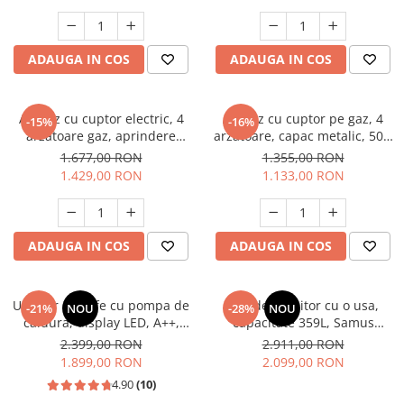
electrica, gri, Studio Casa
Aspect INOX, FRAM
Scala Graphite Grey
Masini de spalat vase incorporabile
Masini de spalat vase
ADAUGA IN COS
ADAUGA IN COS
independente
Motoburghiu/Foreza pamant
Pachete Incorporabile
Aragaz cu cuptor electric, 4
Aragaz cu cuptor pe gaz, 4
-15%
-16%
arzatoare gaz, aprindere
arzatoare, capac metalic, 50 x
Pirostrii & Arzatoare
electrica, ventilator, lumina
60 cm, 2 in 1, GPL+GN, Gri,
1.677,00 RON
1.355,00 RON
Plasa umbrire
cuptor, Bej, NOBELTEK
LDK
1.429,00 RON
1.133,00 RON
Pompe de stropit
Radiatoare
ADAUGA IN COS
ADAUGA IN COS
Semanatoare,Plantatoare
Sere
Uscator de rufe cu pompa de
Frigider, racitor cu o usa,
Sobe pe gaz & electrice
-21%
NOU
-28%
NOU
caldura, display LED, A++,
capacitate 359L, Samus
Suflante & Aspiratoare
functie antisifonare, A++,
SRX474NFE
2.399,00 RON
2.911,00 RON
capacitate 8 kg, 13 programe
1.899,00 RON
2.099,00 RON
Aspiratoare
Heinner
4.90
(10)
Suflante Frunze