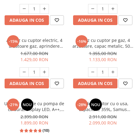
electrica, gri, Studio Casa
Aspect INOX, FRAM
Scala Graphite Grey
Masini de spalat vase incorporabile
Masini de spalat vase
ADAUGA IN COS
ADAUGA IN COS
independente
Motoburghiu/Foreza pamant
Pachete Incorporabile
Aragaz cu cuptor electric, 4
Aragaz cu cuptor pe gaz, 4
-15%
-16%
arzatoare gaz, aprindere
arzatoare, capac metalic, 50 x
Pirostrii & Arzatoare
electrica, ventilator, lumina
60 cm, 2 in 1, GPL+GN, Gri,
1.677,00 RON
1.355,00 RON
Plasa umbrire
cuptor, Bej, NOBELTEK
LDK
1.429,00 RON
1.133,00 RON
Pompe de stropit
Radiatoare
ADAUGA IN COS
ADAUGA IN COS
Semanatoare,Plantatoare
Sere
Uscator de rufe cu pompa de
Frigider, racitor cu o usa,
Sobe pe gaz & electrice
-21%
NOU
-28%
NOU
caldura, display LED, A++,
capacitate 359L, Samus
Suflante & Aspiratoare
functie antisifonare, A++,
SRX474NFE
2.399,00 RON
2.911,00 RON
capacitate 8 kg, 13 programe
1.899,00 RON
2.099,00 RON
Aspiratoare
Heinner
(10)
Suflante Frunze