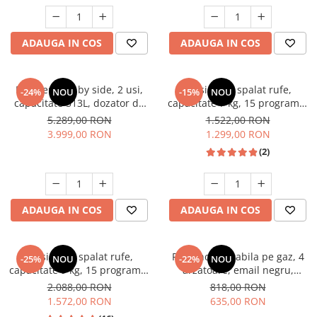
Unelte Gradinarit
Ventilatoare & Sisteme Racire
ADAUGA IN COS
ADAUGA IN COS
Aparate de aer conditionat
Ventilatoare
Zootehnie
Frigider side by side, 2 usi,
Masina de spalat rufe,
-24%
NOU
-15%
NOU
capacitate 513L, dozator de
capacitate 7 kg, 15 programe,
Foarfeci tuns oi
apa si gheata, FULL NO
afisaj LED, 1200 Rpm, alb,
5.289,00 RON
1.522,00 RON
Incubatoare oua
FROST, afisaj LCD, dual
HEINNER
3.999,00 RON
1.299,00 RON
inverter,Samus SSX-670NFIDE
(2)
ADAUGA IN COS
ADAUGA IN COS
Masina de spalat rufe,
Plita incorporabila pe gaz, 4
-25%
NOU
-22%
NOU
capacitate 9 kg, 15 programe,
arzatoare, email negru,
1400 Rpm, clasa A, Slim,
gratare din fonta, aprindere
2.088,00 RON
818,00 RON
motor Inverter, Samus WSLI-
electrica, Samus
1.572,00 RON
635,00 RON
9144