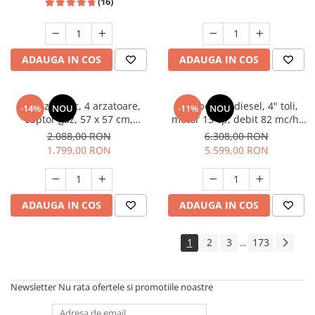
(16)
ADAUGA IN COS
ADAUGA IN COS
Aragaz rustic, 4 arzatoare,
Motopompa diesel, 4" toli,
-14%
NOU
-11%
NOU
cuptor gaz, 57 x 57 cm,
motor 13 cp, debit 82 mc/h,
rotisor, grill, ventilatie,
pornire electrica, refulare
2.088,00 RON
6.308,00 RON
aprindere electrica, gratare
60m, aspiratie 8m, Visoli
1.799,00 RON
5.599,00 RON
fonta, negru + plita inox,
Studio Casa Marco
ADAUGA IN COS
ADAUGA IN COS
1
2
3
173
...
Newsletter
Nu rata ofertele si promotiile noastre