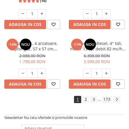
(16)
ADAUGA IN COS
ADAUGA IN COS
Aragaz rustic, 4 arzatoare,
Motopompa diesel, 4" toli,
-14%
NOU
-11%
NOU
cuptor gaz, 57 x 57 cm,
motor 13 cp, debit 82 mc/h,
rotisor, grill, ventilatie,
pornire electrica, refulare
2.088,00 RON
6.308,00 RON
aprindere electrica, gratare
60m, aspiratie 8m, Visoli
1.799,00 RON
5.599,00 RON
fonta, negru + plita inox,
Studio Casa Marco
ADAUGA IN COS
ADAUGA IN COS
1
2
3
173
...
Newsletter
Nu rata ofertele si promotiile noastre