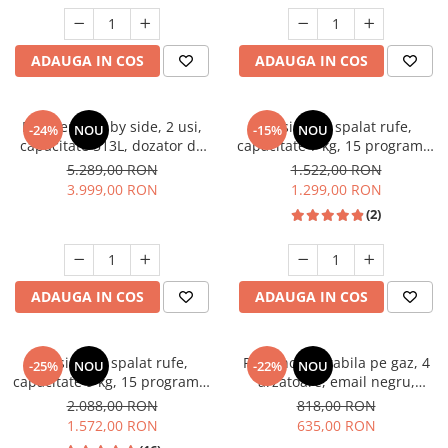
Unelte Gradinarit
Ventilatoare & Sisteme Racire
ADAUGA IN COS
ADAUGA IN COS
Aparate de aer conditionat
Ventilatoare
Zootehnie
Frigider side by side, 2 usi,
Masina de spalat rufe,
-24%
NOU
-15%
NOU
capacitate 513L, dozator de
capacitate 7 kg, 15 programe,
Foarfeci tuns oi
apa si gheata, FULL NO
afisaj LED, 1200 Rpm, alb,
5.289,00 RON
1.522,00 RON
Incubatoare oua
FROST, afisaj LCD, dual
HEINNER
3.999,00 RON
1.299,00 RON
inverter,Samus SSX-670NFIDE
(2)
ADAUGA IN COS
ADAUGA IN COS
Masina de spalat rufe,
Plita incorporabila pe gaz, 4
-25%
NOU
-22%
NOU
capacitate 9 kg, 15 programe,
arzatoare, email negru,
1400 Rpm, clasa A, Slim,
gratare din fonta, aprindere
2.088,00 RON
818,00 RON
motor Inverter, Samus WSLI-
electrica, Samus
1.572,00 RON
635,00 RON
9144