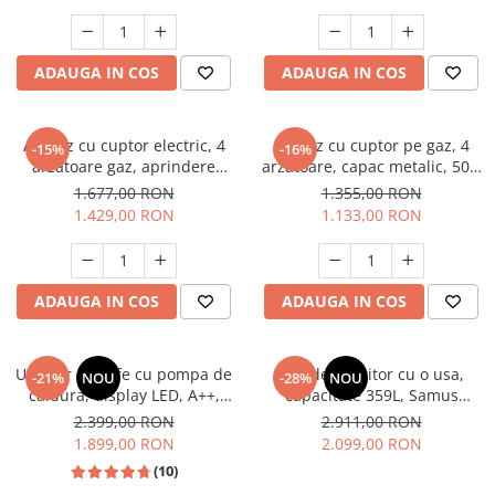
electrica, gri, Studio Casa
Aspect INOX, FRAM
Scala Graphite Grey
Masini de spalat vase incorporabile
Masini de spalat vase
ADAUGA IN COS
ADAUGA IN COS
independente
Motoburghiu/Foreza pamant
Pachete Incorporabile
Aragaz cu cuptor electric, 4
Aragaz cu cuptor pe gaz, 4
-15%
-16%
arzatoare gaz, aprindere
arzatoare, capac metalic, 50 x
Pirostrii & Arzatoare
electrica, ventilator, lumina
60 cm, 2 in 1, GPL+GN, Gri,
1.677,00 RON
1.355,00 RON
Plasa umbrire
cuptor, Bej, NOBELTEK
LDK
1.429,00 RON
1.133,00 RON
Pompe de stropit
Radiatoare
ADAUGA IN COS
ADAUGA IN COS
Semanatoare,Plantatoare
Sere
Uscator de rufe cu pompa de
Frigider, racitor cu o usa,
Sobe pe gaz & electrice
-21%
NOU
-28%
NOU
caldura, display LED, A++,
capacitate 359L, Samus
Suflante & Aspiratoare
functie antisifonare, A++,
SRX474NFE
2.399,00 RON
2.911,00 RON
capacitate 8 kg, 13 programe
1.899,00 RON
2.099,00 RON
Aspiratoare
Heinner
(10)
Suflante Frunze