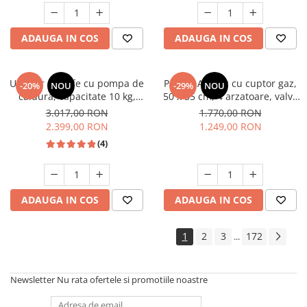
Studio Casa Marco
ADAUGA IN COS
ADAUGA IN COS
Uscator de rufe cu pompa de
Pachet Aragaz cu cuptor gaz,
-20%
NOU
-29%
NOU
caldura, capacitate 10 kg,
50 x 55 cm, 4 arzatoare, valva
clasa A++, motor inverter, 14
siguranta, Hota traditionala, 2
3.017,00 RON
1.770,00 RON
programe, Heinner
motoare, 3 viteze, 299-
2.399,00 RON
1.249,00 RON
483m3/h, Alb, Studio Casa
(4)
ADAUGA IN COS
ADAUGA IN COS
1
2
3
172
...
Newsletter
Nu rata ofertele si promotiile noastre