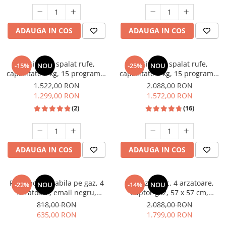
Unelte Gradinarit
Ventilatoare & Sisteme Racire
ADAUGA IN COS
ADAUGA IN COS
Aparate de aer conditionat
Ventilatoare
Zootehnie
Masina de spalat rufe,
Masina de spalat rufe,
-15%
NOU
-25%
NOU
capacitate 7 kg, 15 programe,
capacitate 9 kg, 15 programe,
Foarfeci tuns oi
afisaj LED, 1200 Rpm, alb,
1400 Rpm, clasa A, Slim,
1.522,00 RON
2.088,00 RON
Incubatoare oua
HEINNER
motor Inverter, Samus WSLI-
1.299,00 RON
1.572,00 RON
9144
(2)
(16)
ADAUGA IN COS
ADAUGA IN COS
Plita incorporabila pe gaz, 4
Aragaz rustic, 4 arzatoare,
-22%
NOU
-14%
NOU
arzatoare, email negru,
cuptor gaz, 57 x 57 cm,
gratare din fonta, aprindere
rotisor, grill, ventilatie,
818,00 RON
2.088,00 RON
electrica, Samus
aprindere electrica, gratare
635,00 RON
1.799,00 RON
fonta, negru + plita inox,