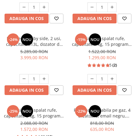
Unelte Gradinarit
Ventilatoare & Sisteme Racire
ADAUGA IN COS
ADAUGA IN COS
Aparate de aer conditionat
Ventilatoare
Zootehnie
Frigider side by side, 2 usi,
Masina de spalat rufe,
-24%
NOU
-15%
NOU
capacitate 513L, dozator de
capacitate 7 kg, 15 programe,
Foarfeci tuns oi
apa si gheata, FULL NO
afisaj LED, 1200 Rpm, alb,
5.289,00 RON
1.522,00 RON
Incubatoare oua
FROST, afisaj LCD, dual
HEINNER
3.999,00 RON
1.299,00 RON
inverter,Samus SSX-670NFIDE
5
(2)
ADAUGA IN COS
ADAUGA IN COS
Masina de spalat rufe,
Plita incorporabila pe gaz, 4
-25%
NOU
-22%
NOU
capacitate 9 kg, 15 programe,
arzatoare, email negru,
1400 Rpm, clasa A, Slim,
gratare din fonta, aprindere
2.088,00 RON
818,00 RON
motor Inverter, Samus WSLI-
electrica, Samus
1.572,00 RON
635,00 RON
9144