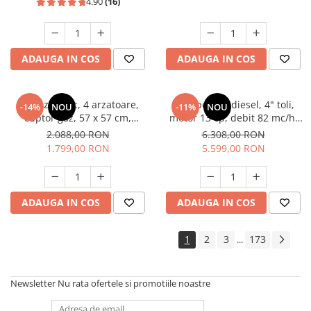
4.90
(16)
ADAUGA IN COS
ADAUGA IN COS
Aragaz rustic, 4 arzatoare,
Motopompa diesel, 4" toli,
-14%
NOU
-11%
NOU
cuptor gaz, 57 x 57 cm,
motor 13 cp, debit 82 mc/h,
rotisor, grill, ventilatie,
pornire electrica, refulare
2.088,00 RON
6.308,00 RON
aprindere electrica, gratare
60m, aspiratie 8m, Visoli
1.799,00 RON
5.599,00 RON
fonta, negru + plita inox,
Studio Casa Marco
ADAUGA IN COS
ADAUGA IN COS
1
2
3
173
...
Newsletter
Nu rata ofertele si promotiile noastre