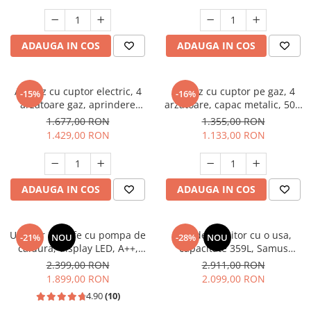
electrica, gri, Studio Casa
Aspect INOX, FRAM
Scala Graphite Grey
Masini de spalat vase incorporabile
Masini de spalat vase
ADAUGA IN COS
ADAUGA IN COS
independente
Motoburghiu/Foreza pamant
Pachete Incorporabile
Aragaz cu cuptor electric, 4
Aragaz cu cuptor pe gaz, 4
-15%
-16%
arzatoare gaz, aprindere
arzatoare, capac metalic, 50 x
Pirostrii & Arzatoare
electrica, ventilator, lumina
60 cm, 2 in 1, GPL+GN, Gri,
1.677,00 RON
1.355,00 RON
Plasa umbrire
cuptor, Bej, NOBELTEK
LDK
1.429,00 RON
1.133,00 RON
Pompe de stropit
Radiatoare
ADAUGA IN COS
ADAUGA IN COS
Semanatoare,Plantatoare
Sere
Uscator de rufe cu pompa de
Frigider, racitor cu o usa,
Sobe pe gaz & electrice
-21%
NOU
-28%
NOU
caldura, display LED, A++,
capacitate 359L, Samus
Suflante & Aspiratoare
functie antisifonare, A++,
SRX474NFE
2.399,00 RON
2.911,00 RON
capacitate 8 kg, 13 programe
1.899,00 RON
2.099,00 RON
Aspiratoare
Heinner
4.90
(10)
Suflante Frunze