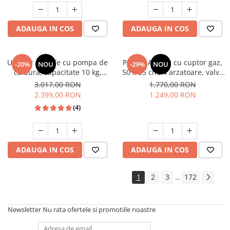
Studio Casa Marco
ADAUGA IN COS
ADAUGA IN COS
Uscator de rufe cu pompa de
Pachet Aragaz cu cuptor gaz,
-20%
NOU
-29%
NOU
caldura, capacitate 10 kg,
50 x 55 cm, 4 arzatoare, valva
clasa A++, motor inverter, 14
siguranta, Hota traditionala, 2
3.017,00 RON
1.770,00 RON
programe, Heinner
motoare, 3 viteze, 299-
2.399,00 RON
1.249,00 RON
483m3/h, Alb, Studio Casa
(4)
ADAUGA IN COS
ADAUGA IN COS
1
2
3
172
...
Newsletter
Nu rata ofertele si promotiile noastre