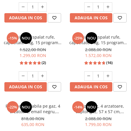
Unelte Gradinarit
Ventilatoare & Sisteme Racire
ADAUGA IN COS
ADAUGA IN COS
Aparate de aer conditionat
Ventilatoare
Zootehnie
Masina de spalat rufe,
Masina de spalat rufe,
-15%
NOU
-25%
NOU
capacitate 7 kg, 15 programe,
capacitate 9 kg, 15 programe,
Foarfeci tuns oi
afisaj LED, 1200 Rpm, alb,
1400 Rpm, clasa A, Slim,
1.522,00 RON
2.088,00 RON
Incubatoare oua
HEINNER
motor Inverter, Samus WSLI-
1.299,00 RON
1.572,00 RON
9144
(2)
(16)
ADAUGA IN COS
ADAUGA IN COS
Plita incorporabila pe gaz, 4
Aragaz rustic, 4 arzatoare,
-22%
NOU
-14%
NOU
arzatoare, email negru,
cuptor gaz, 57 x 57 cm,
gratare din fonta, aprindere
rotisor, grill, ventilatie,
818,00 RON
2.088,00 RON
electrica, Samus
aprindere electrica, gratare
635,00 RON
1.799,00 RON
fonta, negru + plita inox,