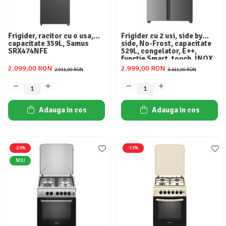
Frigider, racitor cu o usa,
Frigider cu 2 usi, side by
capacitate 359L, Samus
side, No-Frost, capacitate
SRX474NFE
529L, congelator, E++,
functie Smart, touch, INOX,
HEINNER
2.099,00 RON
2.999,00 RON
2.911,00 RON
3.611,00 RON
Adauga in cos
Adauga in cos
-25%
-15%
NOU