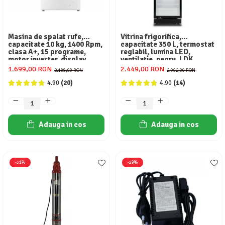
Masini de spalat vase independente
Motoburghiu/Foreza pamant
Pachete Incorporabile
Masina de spalat rufe,
Vitrina frigorifica,
capacitate 10 kg, 1400 Rpm,
capacitate 350 L, termostat
Pirostrii & Arzatoare
clasa A+, 15 programe,
reglabil, lumina LED,
motor inverter, display
ventilatie, negru, LDK
Plasa umbrire
digital, Alb, HEINNER
1.699,00 RON
2.449,00 RON
2.188,00 RON
2.902,00 RON
Pompe de stropit
4.90
(20)
4.90
(14)
Radiatoare
Semanatoare,Plantatoare
Adauga in cos
Adauga in cos
Sere
Sobe pe gaz & electrice
Suflante & Aspiratoare
-31%
-29%
Aspiratoare
Suflante Frunze
Unelte Gradinarit
Ventilatoare & Sisteme Racire