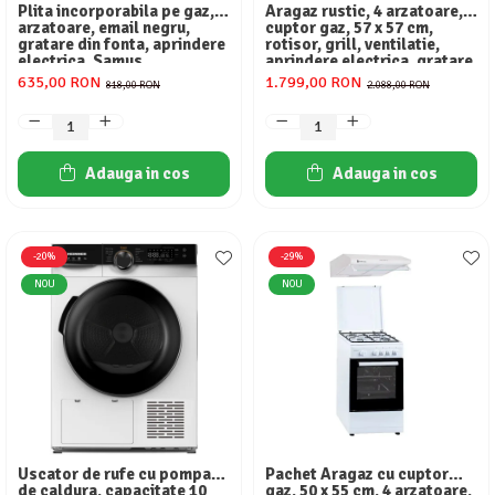
Plita incorporabila pe gaz, 4
Aragaz rustic, 4 arzatoare,
arzatoare, email negru,
cuptor gaz, 57 x 57 cm,
gratare din fonta, aprindere
rotisor, grill, ventilatie,
electrica, Samus
aprindere electrica, gratare
fonta, negru + plita inox,
635,00 RON
1.799,00 RON
818,00 RON
2.088,00 RON
Studio Casa Marco
Adauga in cos
Adauga in cos
-20%
-29%
NOU
NOU
Uscator de rufe cu pompa
Pachet Aragaz cu cuptor
de caldura, capacitate 10
gaz, 50 x 55 cm, 4 arzatoare,