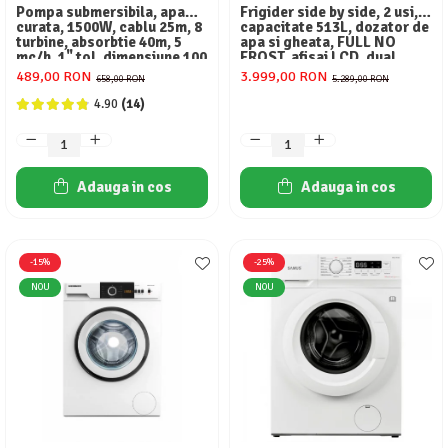
Pompa submersibila, apa
Frigider side by side, 2 usi,
curata, 1500W, cablu 25m, 8
capacitate 513L, dozator de
turbine, absorbtie 40m, 5
apa si gheata, FULL NO
mc/h, 1" tol, dimensiune 100
FROST, afisaj LCD, dual
mm, Inox, DRK
inverter,Samus SSX-
489,00 RON
3.999,00 RON
658,00 RON
5.289,00 RON
670NFIDE
4.90
(14)
Adauga in cos
Adauga in cos
-15%
-25%
NOU
NOU