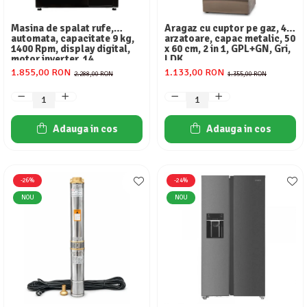
Masina de spalat rufe,
Aragaz cu cuptor pe gaz, 4
automata, capacitate 9 kg,
arzatoare, capac metalic, 50
1400 Rpm, display digital,
x 60 cm, 2 in 1, GPL+GN, Gri,
motor inverter, 14
LDK
programe, Negru mat,
1.855,00 RON
1.133,00 RON
2.288,00 RON
1.355,00 RON
HEINNER
Adauga in cos
Adauga in cos
-26%
-24%
NOU
NOU