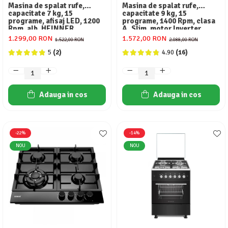
Masina de spalat rufe,
Masina de spalat rufe,
capacitate 7 kg, 15
capacitate 9 kg, 15
programe, afisaj LED, 1200
programe, 1400 Rpm, clasa
Rpm, alb, HEINNER
A, Slim, motor Inverter,
Samus WSLI-9144
1.299,00 RON
1.572,00 RON
1.522,00 RON
2.088,00 RON
5
(2)
4.90
(16)
Adauga in cos
Adauga in cos
-22%
-14%
NOU
NOU