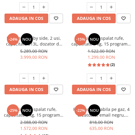
Unelte Gradinarit
Ventilatoare & Sisteme Racire
ADAUGA IN COS
ADAUGA IN COS
Aparate de aer conditionat
Ventilatoare
Zootehnie
Frigider side by side, 2 usi,
Masina de spalat rufe,
-24%
NOU
-15%
NOU
capacitate 513L, dozator de
capacitate 7 kg, 15 programe,
Foarfeci tuns oi
apa si gheata, FULL NO
afisaj LED, 1200 Rpm, alb,
5.289,00 RON
1.522,00 RON
Incubatoare oua
FROST, afisaj LCD, dual
HEINNER
3.999,00 RON
1.299,00 RON
inverter,Samus SSX-670NFIDE
(2)
ADAUGA IN COS
ADAUGA IN COS
Masina de spalat rufe,
Plita incorporabila pe gaz, 4
-25%
NOU
-22%
NOU
capacitate 9 kg, 15 programe,
arzatoare, email negru,
1400 Rpm, clasa A, Slim,
gratare din fonta, aprindere
2.088,00 RON
818,00 RON
motor Inverter, Samus WSLI-
electrica, Samus
1.572,00 RON
635,00 RON
9144