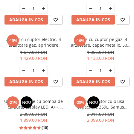
electrica, gri, Studio Casa
Aspect INOX, FRAM
Scala Graphite Grey
Masini de spalat vase incorporabile
Masini de spalat vase
ADAUGA IN COS
ADAUGA IN COS
independente
Motoburghiu/Foreza pamant
Pachete Incorporabile
Aragaz cu cuptor electric, 4
Aragaz cu cuptor pe gaz, 4
-15%
-16%
arzatoare gaz, aprindere
arzatoare, capac metalic, 50 x
Pirostrii & Arzatoare
electrica, ventilator, lumina
60 cm, 2 in 1, GPL+GN, Gri,
1.677,00 RON
1.355,00 RON
Plasa umbrire
cuptor, Bej, NOBELTEK
LDK
1.429,00 RON
1.133,00 RON
Pompe de stropit
Radiatoare
ADAUGA IN COS
ADAUGA IN COS
Semanatoare,Plantatoare
Sere
Uscator de rufe cu pompa de
Frigider, racitor cu o usa,
Sobe pe gaz & electrice
-21%
NOU
-28%
NOU
caldura, display LED, A++,
capacitate 359L, Samus
Suflante & Aspiratoare
functie antisifonare, A++,
SRX474NFE
2.399,00 RON
2.911,00 RON
capacitate 8 kg, 13 programe
1.899,00 RON
2.099,00 RON
Aspiratoare
Heinner
(10)
Suflante Frunze