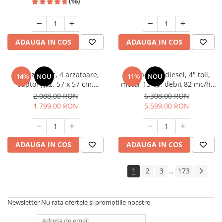
(16)
ADAUGA IN COS
ADAUGA IN COS
Aragaz rustic, 4 arzatoare,
Motopompa diesel, 4" toli,
-14%
NOU
-11%
NOU
cuptor gaz, 57 x 57 cm,
motor 13 cp, debit 82 mc/h,
rotisor, grill, ventilatie,
pornire electrica, refulare
2.088,00 RON
6.308,00 RON
aprindere electrica, gratare
60m, aspiratie 8m, Visoli
1.799,00 RON
5.599,00 RON
fonta, negru + plita inox,
Studio Casa Marco
ADAUGA IN COS
ADAUGA IN COS
1
2
3
173
...
Newsletter
Nu rata ofertele si promotiile noastre