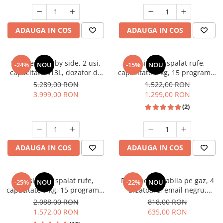
Unelte Gradinarit
Ventilatoare & Sisteme Racire
ADAUGA IN COS
ADAUGA IN COS
Aparate de aer conditionat
Ventilatoare
Zootehnie
Frigider side by side, 2 usi,
Masina de spalat rufe,
-24%
NOU
-15%
NOU
capacitate 513L, dozator de
capacitate 7 kg, 15 programe,
Foarfeci tuns oi
apa si gheata, FULL NO
afisaj LED, 1200 Rpm, alb,
5.289,00 RON
1.522,00 RON
Incubatoare oua
FROST, afisaj LCD, dual
HEINNER
3.999,00 RON
1.299,00 RON
inverter,Samus SSX-670NFIDE
(2)
ADAUGA IN COS
ADAUGA IN COS
Masina de spalat rufe,
Plita incorporabila pe gaz, 4
-25%
NOU
-22%
NOU
capacitate 9 kg, 15 programe,
arzatoare, email negru,
1400 Rpm, clasa A, Slim,
gratare din fonta, aprindere
2.088,00 RON
818,00 RON
motor Inverter, Samus WSLI-
electrica, Samus
1.572,00 RON
635,00 RON
9144