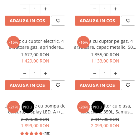
electrica, gri, Studio Casa
Aspect INOX, FRAM
Scala Graphite Grey
Masini de spalat vase incorporabile
Masini de spalat vase
ADAUGA IN COS
ADAUGA IN COS
independente
Motoburghiu/Foreza pamant
Pachete Incorporabile
Aragaz cu cuptor electric, 4
Aragaz cu cuptor pe gaz, 4
-15%
-16%
arzatoare gaz, aprindere
arzatoare, capac metalic, 50 x
Pirostrii & Arzatoare
electrica, ventilator, lumina
60 cm, 2 in 1, GPL+GN, Gri,
1.677,00 RON
1.355,00 RON
Plasa umbrire
cuptor, Bej, NOBELTEK
LDK
1.429,00 RON
1.133,00 RON
Pompe de stropit
Radiatoare
ADAUGA IN COS
ADAUGA IN COS
Semanatoare,Plantatoare
Sere
Uscator de rufe cu pompa de
Frigider, racitor cu o usa,
Sobe pe gaz & electrice
-21%
NOU
-28%
NOU
caldura, display LED, A++,
capacitate 359L, Samus
Suflante & Aspiratoare
functie antisifonare, A++,
SRX474NFE
2.399,00 RON
2.911,00 RON
capacitate 8 kg, 13 programe
1.899,00 RON
2.099,00 RON
Aspiratoare
Heinner
(10)
Suflante Frunze