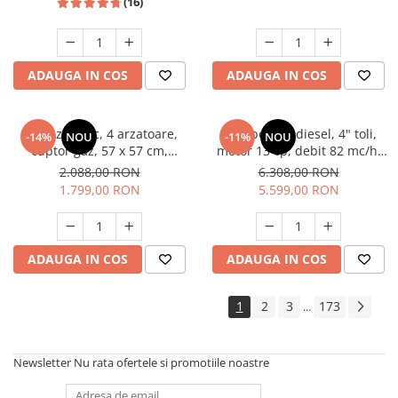
(16)
ADAUGA IN COS
ADAUGA IN COS
Aragaz rustic, 4 arzatoare,
Motopompa diesel, 4" toli,
-14%
NOU
-11%
NOU
cuptor gaz, 57 x 57 cm,
motor 13 cp, debit 82 mc/h,
rotisor, grill, ventilatie,
pornire electrica, refulare
2.088,00 RON
6.308,00 RON
aprindere electrica, gratare
60m, aspiratie 8m, Visoli
1.799,00 RON
5.599,00 RON
fonta, negru + plita inox,
Studio Casa Marco
ADAUGA IN COS
ADAUGA IN COS
1
2
3
173
...
Newsletter
Nu rata ofertele si promotiile noastre