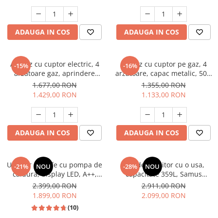
electrica, gri, Studio Casa
Aspect INOX, FRAM
Scala Graphite Grey
Masini de spalat vase incorporabile
Masini de spalat vase
ADAUGA IN COS
ADAUGA IN COS
independente
Motoburghiu/Foreza pamant
Pachete Incorporabile
Aragaz cu cuptor electric, 4
Aragaz cu cuptor pe gaz, 4
-15%
-16%
arzatoare gaz, aprindere
arzatoare, capac metalic, 50 x
Pirostrii & Arzatoare
electrica, ventilator, lumina
60 cm, 2 in 1, GPL+GN, Gri,
1.677,00 RON
1.355,00 RON
Plasa umbrire
cuptor, Bej, NOBELTEK
LDK
1.429,00 RON
1.133,00 RON
Pompe de stropit
Radiatoare
ADAUGA IN COS
ADAUGA IN COS
Semanatoare,Plantatoare
Sere
Uscator de rufe cu pompa de
Frigider, racitor cu o usa,
Sobe pe gaz & electrice
-21%
NOU
-28%
NOU
caldura, display LED, A++,
capacitate 359L, Samus
Suflante & Aspiratoare
functie antisifonare, A++,
SRX474NFE
2.399,00 RON
2.911,00 RON
capacitate 8 kg, 13 programe
1.899,00 RON
2.099,00 RON
Aspiratoare
Heinner
(10)
Suflante Frunze