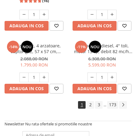
(16)
ADAUGA IN COS
ADAUGA IN COS
Aragaz rustic, 4 arzatoare,
Motopompa diesel, 4" toli,
-14%
NOU
-11%
NOU
cuptor gaz, 57 x 57 cm,
motor 13 cp, debit 82 mc/h,
rotisor, grill, ventilatie,
pornire electrica, refulare
2.088,00 RON
6.308,00 RON
aprindere electrica, gratare
60m, aspiratie 8m, Visoli
1.799,00 RON
5.599,00 RON
fonta, negru + plita inox,
Studio Casa Marco
ADAUGA IN COS
ADAUGA IN COS
1
2
3
173
...
Newsletter
Nu rata ofertele si promotiile noastre