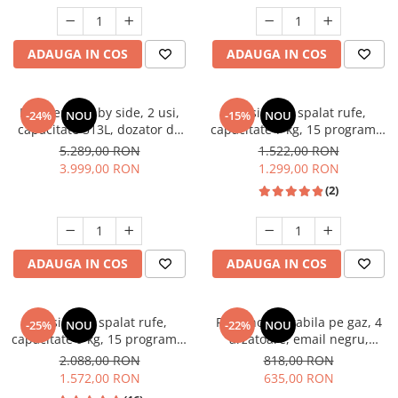
Unelte Gradinarit
Ventilatoare & Sisteme Racire
ADAUGA IN COS
ADAUGA IN COS
Aparate de aer conditionat
Ventilatoare
Zootehnie
Frigider side by side, 2 usi,
Masina de spalat rufe,
-24%
NOU
-15%
NOU
capacitate 513L, dozator de
capacitate 7 kg, 15 programe,
Foarfeci tuns oi
apa si gheata, FULL NO
afisaj LED, 1200 Rpm, alb,
5.289,00 RON
1.522,00 RON
Incubatoare oua
FROST, afisaj LCD, dual
HEINNER
3.999,00 RON
1.299,00 RON
inverter,Samus SSX-670NFIDE
(2)
ADAUGA IN COS
ADAUGA IN COS
Masina de spalat rufe,
Plita incorporabila pe gaz, 4
-25%
NOU
-22%
NOU
capacitate 9 kg, 15 programe,
arzatoare, email negru,
1400 Rpm, clasa A, Slim,
gratare din fonta, aprindere
2.088,00 RON
818,00 RON
motor Inverter, Samus WSLI-
electrica, Samus
1.572,00 RON
635,00 RON
9144