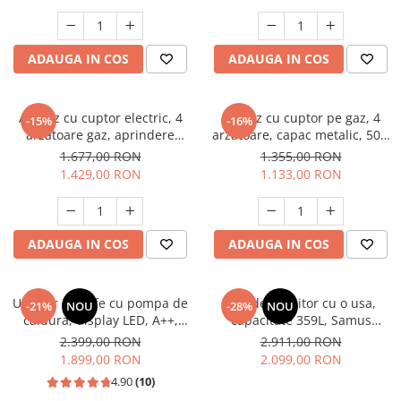
electrica, gri, Studio Casa
Aspect INOX, FRAM
Scala Graphite Grey
Masini de spalat vase incorporabile
Masini de spalat vase
ADAUGA IN COS
ADAUGA IN COS
independente
Motoburghiu/Foreza pamant
Pachete Incorporabile
Aragaz cu cuptor electric, 4
Aragaz cu cuptor pe gaz, 4
-15%
-16%
arzatoare gaz, aprindere
arzatoare, capac metalic, 50 x
Pirostrii & Arzatoare
electrica, ventilator, lumina
60 cm, 2 in 1, GPL+GN, Gri,
1.677,00 RON
1.355,00 RON
Plasa umbrire
cuptor, Bej, NOBELTEK
LDK
1.429,00 RON
1.133,00 RON
Pompe de stropit
Radiatoare
ADAUGA IN COS
ADAUGA IN COS
Semanatoare,Plantatoare
Sere
Uscator de rufe cu pompa de
Frigider, racitor cu o usa,
Sobe pe gaz & electrice
-21%
NOU
-28%
NOU
caldura, display LED, A++,
capacitate 359L, Samus
Suflante & Aspiratoare
functie antisifonare, A++,
SRX474NFE
2.399,00 RON
2.911,00 RON
capacitate 8 kg, 13 programe
1.899,00 RON
2.099,00 RON
Aspiratoare
Heinner
4.90
(10)
Suflante Frunze