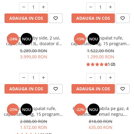
Unelte Gradinarit
Ventilatoare & Sisteme Racire
ADAUGA IN COS
ADAUGA IN COS
Aparate de aer conditionat
Ventilatoare
Zootehnie
Frigider side by side, 2 usi,
Masina de spalat rufe,
-24%
NOU
-15%
NOU
capacitate 513L, dozator de
capacitate 7 kg, 15 programe,
Foarfeci tuns oi
apa si gheata, FULL NO
afisaj LED, 1200 Rpm, alb,
5.289,00 RON
1.522,00 RON
Incubatoare oua
FROST, afisaj LCD, dual
HEINNER
3.999,00 RON
1.299,00 RON
inverter,Samus SSX-670NFIDE
5
(2)
ADAUGA IN COS
ADAUGA IN COS
Masina de spalat rufe,
Plita incorporabila pe gaz, 4
-25%
NOU
-22%
NOU
capacitate 9 kg, 15 programe,
arzatoare, email negru,
1400 Rpm, clasa A, Slim,
gratare din fonta, aprindere
2.088,00 RON
818,00 RON
motor Inverter, Samus WSLI-
electrica, Samus
1.572,00 RON
635,00 RON
9144