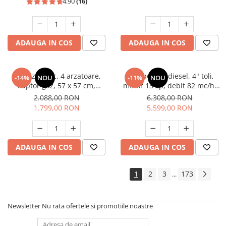
4.90
(16)
ADAUGA IN COS
ADAUGA IN COS
Aragaz rustic, 4 arzatoare,
Motopompa diesel, 4" toli,
-14%
NOU
-11%
NOU
cuptor gaz, 57 x 57 cm,
motor 13 cp, debit 82 mc/h,
rotisor, grill, ventilatie,
pornire electrica, refulare
2.088,00 RON
6.308,00 RON
aprindere electrica, gratare
60m, aspiratie 8m, Visoli
1.799,00 RON
5.599,00 RON
fonta, negru + plita inox,
Studio Casa Marco
ADAUGA IN COS
ADAUGA IN COS
1
2
3
173
...
Newsletter
Nu rata ofertele si promotiile noastre