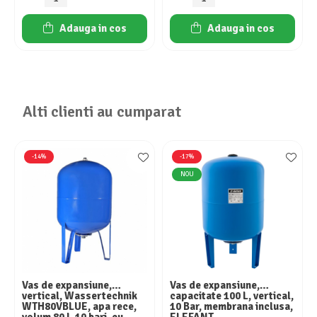
Adauga in cos
Adauga in cos
Alti clienti au cumparat
-14%
-17%
NOU
Vas de expansiune,
Vas de expansiune,
vertical, Wassertechnik
capacitate 100 L, vertical,
WTH80VBLUE, apa rece,
10 Bar, membrana inclusa,
volum 80 l, 10 bari, cu
ELEFANT