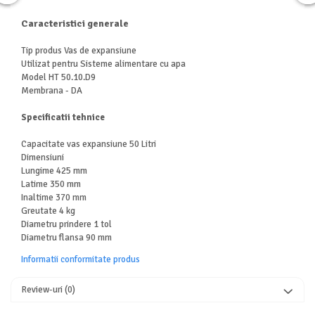
Masini de spalat vase independente
Motoburghiu/Foreza pamant
Caracteristici generale
Pachete Incorporabile
Tip produs Vas de expansiune
Utilizat pentru Sisteme alimentare cu apa
Pirostrii & Arzatoare
Model HT 50.10.D9
Plasa umbrire
Membrana - DA
Pompe de stropit
Specificatii tehnice
Radiatoare
Capacitate vas expansiune 50 Litri
Semanatoare,Plantatoare
Dimensiuni
Lungime 425 mm
Sere
Latime 350 mm
Sobe pe gaz & electrice
Inaltime 370 mm
Greutate 4 kg
Suflante & Aspiratoare
Diametru prindere 1 tol
Diametru flansa 90 mm
Aspiratoare
Suflante Frunze
Informatii conformitate produs
Unelte Gradinarit
Review-uri
(0)
Ventilatoare & Sisteme Racire