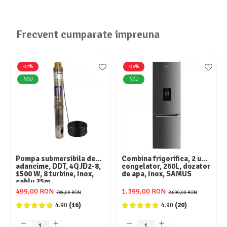
Aparate de aer conditionat
Ventilatoare
Zootehnie
Frecvent cumparate impreuna
Foarfeci tuns oi
Incubatoare oua
-37%
-33%
NOU
NOU
Pompa submersibila de
Combina frigorifica, 2 usi,
adancime, DDT, 4QJD2-8,
congelator, 260L, dozator
1500 W, 8 turbine, Inox,
de apa, Inox, SAMUS
cablu 25m
499,00 RON
1.399,00 RON
788,00 RON
2.099,00 RON
4.90
(16)
4.90
(20)