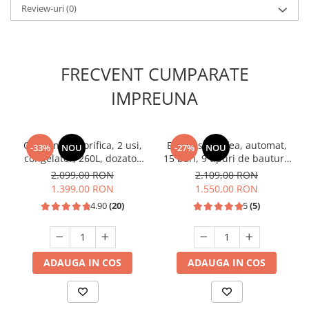
Unelte Gradinarit
Review-uri
(0)
Ventilatoare & Sisteme Racire
Aparate de aer conditionat
Ventilatoare
FRECVENT CUMPARATE
Zootehnie
IMPREUNA
Foarfeci tuns oi
Incubatoare oua
Combina frigorifica, 2 usi,
Espressor cafea, automat,
-33%
NOU
-27%
NOU
congelator, 260L, dozator
15 bari, 9 tipuri de bauturi,
de apa, Inox, SAMUS
rezervor lapte, putere
2.099,00 RON
2.109,00 RON
1350W, SAMUS
1.399,00 RON
1.550,00 RON
4.90
(20)
5
(5)
ADAUGA IN COS
ADAUGA IN COS