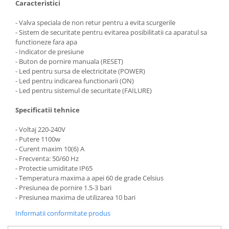
Caracteristici
Masini de spalat vase incorporabile
- Valva speciala de non retur pentru a evita scurgerile
Masini de spalat vase
- Sistem de securitate pentru evitarea posibilitatii ca aparatul sa
independente
functioneze fara apa
Motoburghiu/Foreza pamant
- Indicator de presiune
- Buton de pornire manuala (RESET)
Pachete Incorporabile
- Led pentru sursa de electricitate (POWER)
Pirostrii & Arzatoare
- Led pentru indicarea functionarii (ON)
- Led pentru sistemul de securitate (FAILURE)
Plasa umbrire
Specificatii tehnice
Pompe de stropit
Radiatoare
- Voltaj 220-240V
- Putere 1100w
Semanatoare,Plantatoare
- Curent maxim 10(6) A
Sere
- Frecventa: 50/60 Hz
- Protectie umiditate IP65
Sobe pe gaz & electrice
- Temperatura maxima a apei 60 de grade Celsius
- Presiunea de pornire 1.5-3 bari
Suflante & Aspiratoare
- Presiunea maxima de utilizarea 10 bari
Aspiratoare
Informatii conformitate produs
Suflante Frunze