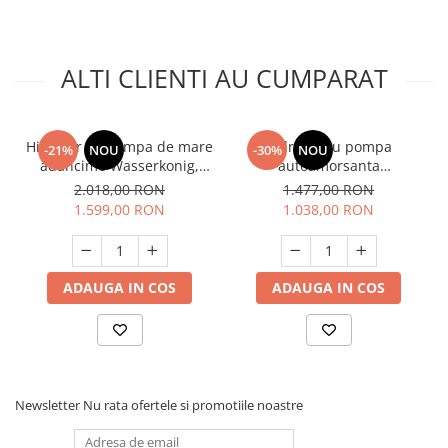
ALTI CLIENTI AU CUMPARAT
Hidrofor cu pompa de mare
Hidrofor cu pompa
-21%
NOU
-30%
NOU
adancime Wasserkonig,
autoamorsanta
putere 1500 W, debit 2880
Wasserkonig, inox, putere
2.018,00 RON
1.477,00 RON
l/h, inaltime refulare 68 m,
1300 W, debit 4920 l/h,
1.599,00 RON
1.038,00 RON
aspiratie 40 m, vas de
inaltime refulare 55 m, vas
expansiune 50 litri
de expansiune 50 litri
ADAUGA IN COS
ADAUGA IN COS
Newsletter
Nu rata ofertele si promotiile noastre