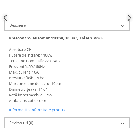
Hote bucatarie
Consumabile
Hota tavan
Descriere
Hote cupolare
Hote decorative
Prescontrol automat 1100W, 10 Bar, Tolsen 79968
Hote incorporabile
Aprobare CE
Hote insula
Putere de intrare: 1100w
Tensiune nominală: 220-240V
Hote telescopice
Frecvență: 50 / 60Hz
Hote traditionale
Max. curent: 10A
Masini de Spalat Rufe & Uscatoare
Presiune fixă: 1,5 bar
Max. presiune de lucru: 10bar
Accesorii masini de spalat &
Diametru țeavă: 1" x 1"
uscatoare
Rată impermeabilă: IP65
Masini automate de spalat rufe
Ambalare: cutie color
Masini de spalat rufe cu uscator
Informatii conformitate produs
Masini de spalat rufe verticale
Review-uri
(0)
Uscatoare de rufe
Masini de spalat vase