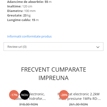
Adancime de absorbtie: 55
m
Inaltime:
120 cm
Diametru:
100 mm
Greutate: 23
kg
Lungime cablu: 15
m
Informatii conformitate produs
Review-uri
(0)
FRECVENT CUMPARATE
IMPREUNA
Presostat electronic,
Presostat electronic 2.2kW
-17%
NOU
-28%
automat, hidrofor,
max. presiune 1MPa RD-
manometru, 2200W,
EPC02
318,00 RON
261,30 RON