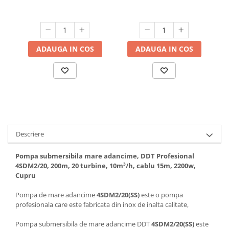
turbine,12m³/h, cablu
100mm, cablu 4F-15m,
Hote bucatarie
15m, 2500w
Inox, DDT Profesional
Consumabile
Hota tavan
ADAUGA IN COS
ADAUGA IN COS
Hote cupolare
Hote decorative
Hote incorporabile
Hote insula
Hote telescopice
Hote traditionale
Masini de Spalat Rufe & Uscatoare
Descriere
Accesorii masini de spalat &
Pompa submersibila mare adancime, DDT Profesional
uscatoare
4SDM2/20, 200m, 20 turbine, 10m³/h, cablu 15m, 2200w,
Masini automate de spalat rufe
Cupru
Masini de spalat rufe cu uscator
Pompa de mare adancime
4SDM2/20(SS)
este o pompa
Masini de spalat rufe verticale
profesionala care este fabricata din inox de inalta calitate,
Uscatoare de rufe
Masini de spalat vase
Pompa submersibila de mare adancime DDT
4SDM2/20(SS)
este