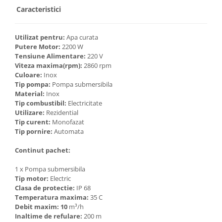
Unelte Gradinarit
Caracteristici
Ventilatoare & Sisteme Racire
Aparate de aer conditionat
Utilizat pentru:
Apa curata
Putere Motor:
2200 W
Ventilatoare
Tensiune Alimentare:
220 V
Zootehnie
Viteza maxima(rpm):
2860 rpm
Culoare:
Inox
Foarfeci tuns oi
Tip pompa:
Pompa submersibila
Incubatoare oua
Material:
Inox
Tip combustibil:
Electricitate
Utilizare:
Rezidential
Tip curent:
Monofazat
Tip pornire:
Automata
Continut pachet:
1 x Pompa submersibila
Tip motor:
Electric
Clasa de protectie:
IP 68
Temperatura maxima:
35 C
Debit maxim: 10
m³/h
Inaltime de refulare:
200 m