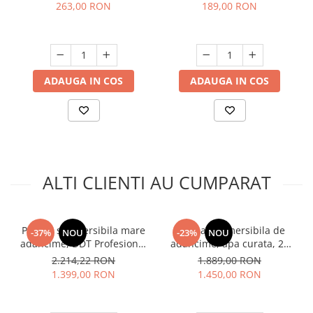
display, control digital, 10
263,00 RON
189,00 RON
bar, 1/4"tol, RAIDER
ADAUGA IN COS
ADAUGA IN COS
ALTI CLIENTI AU CUMPARAT
Pompa submersibila mare
Pompa submersibila de
-37%
NOU
-23%
NOU
adancime, DDT Profesional
adancime, apa curata, 24
4SDM2/24, refulare 200m,
turbine, cupru, cablu 30m,
2.214,22 RON
1.889,00 RON
24 turbine,12m³/h, cablu
2000W, 12 m³/h, 1" tol, DDT
1.399,00 RON
1.450,00 RON
15m, 2500w
4QJD2-24