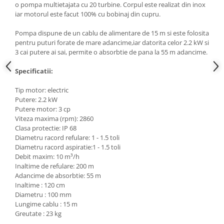
o pompa multietajata cu 20 turbine. Corpul este realizat din inox
Masini de spalat vase incorporabile
iar motorul este facut 100% cu bobinaj din cupru.
Masini de spalat vase
Pompa dispune de un cablu de alimentare de 15 m si este folosita
independente
pentru puturi forate de mare adancime,iar datorita celor 2.2 kW si
Motoburghiu/Foreza pamant
3 cai putere ai sai, permite o absorbtie de pana la 55 m adancime.
Pachete Incorporabile
Specificatii:
Pirostrii & Arzatoare
Tip motor: electric
Plasa umbrire
Putere: 2.2 kW
Pompe de stropit
Putere motor: 3 cp
Viteza maxima (rpm): 2860
Radiatoare
Clasa protectie: IP 68
Diametru racord refulare: 1 - 1.5 toli
Semanatoare,Plantatoare
Diametru racord aspiratie:1 - 1.5 toli
Sere
Debit maxim: 10 m³/h
Inaltime de refulare: 200 m
Sobe pe gaz & electrice
Adancime de absorbtie: 55 m
Inaltime : 120 cm
Suflante & Aspiratoare
Diametru : 100 mm
Aspiratoare
Lungime cablu : 15 m
Greutate : 23 kg
Suflante Frunze