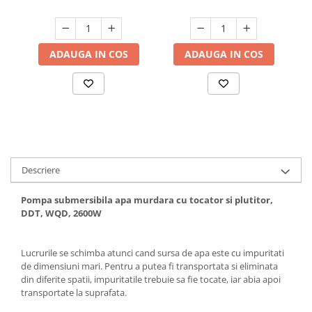
Hote bucatarie
Consumabile
Hota tavan
ADAUGA IN COS
ADAUGA IN COS
Hote cupolare
Hote decorative
Hote incorporabile
Hote insula
Hote telescopice
Hote traditionale
Descriere
Masini de Spalat Rufe & Uscatoare
Pompa submersibila apa murdara cu tocator si plutitor,
Accesorii masini de spalat &
DDT, WQD, 2600W
uscatoare
Masini automate de spalat rufe
Masini de spalat rufe cu uscator
Lucrurile se schimba atunci cand sursa de apa este cu impuritati
de dimensiuni mari. Pentru a putea fi transportata si eliminata
Masini de spalat rufe verticale
din diferite spatii, impuritatile trebuie sa fie tocate, iar abia apoi
Uscatoare de rufe
transportate la suprafata.
Masini de spalat vase