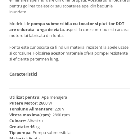
Unelte Gradinarit
pentru golirea toaletelor sau scoaterea apei din beciurile
Ventilatoare & Sisteme Racire
inundate.
Aparate de aer conditionat
Modelul de
pompa submersibila cu tocator si plutitor DDT
Ventilatoare
are o durata lunga de viata
, aspect la care contribuie si carcara
motorului fabricata din fonta.
Zootehnie
Foarfeci tuns oi
Fonta este cunoscuta ca fiind un material rezistent la apele uzate
si coroziune. Folosirea acestor materiale ofera pompei rezistenta
Incubatoare oua
si eficienta pe termen lung.
Caracteristici
Utilizat pentru:
Apa menajera
Putere Motor: 26
00 W
Tensiune Alimentare:
220 V
Viteza maxima(rpm):
2860 rpm
Culoare:
Albastru
Greutate: 16
kg
Tip pompa:
Pompa submersibila
Material:
Fonta