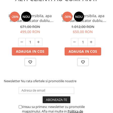
Pompa submersibila, apa
Pompa submersibila, apa
-26%
NOU
-36%
NOU
murdara, tocator dublu,
murdara, tocator dublu,
370W, max 8 m³/h, INOX,
1500W, max 20m³/h, INOX,
671,00 RON
1.012,00 RON
DDT V370T
DDT V1500T
499,00 RON
650,00 RON
ADAUGA IN COS
ADAUGA IN COS
Newsletter
Nu rata ofertele si promotiile noastre
Vreau sa primesc newsletter cu promotiile
magazinului. Afla mai multe in
Politica de