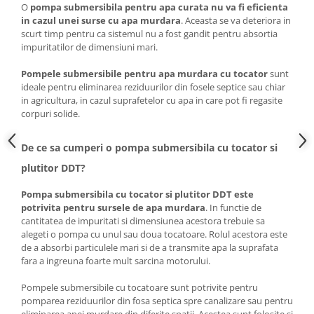
O
pompa submersibila pentru apa curata nu va fi eficienta
Masini de spalat vase incorporabile
in cazul unei surse cu apa murdara
. Aceasta se va deteriora in
Masini de spalat vase
scurt timp pentru ca sistemul nu a fost gandit pentru absortia
independente
impuritatilor de dimensiuni mari.
Motoburghiu/Foreza pamant
Pompele submersibile pentru apa murdara cu tocator
sunt
Pachete Incorporabile
ideale pentru eliminarea reziduurilor din fosele septice sau chiar
in agricultura, in cazul suprafetelor cu apa in care pot fi regasite
Pirostrii & Arzatoare
corpuri solide.
Plasa umbrire
De ce sa cumperi o pompa submersibila cu tocator si
Pompe de stropit
plutitor DDT?
Radiatoare
Pompa submersibila cu tocator si plutitor DDT este
Semanatoare,Plantatoare
potrivita pentru sursele de apa murdara
. In functie de
Sere
cantitatea de impuritati si dimensiunea acestora trebuie sa
alegeti o pompa cu unul sau doua tocatoare. Rolul acestora este
Sobe pe gaz & electrice
de a absorbi particulele mari si de a transmite apa la suprafata
Suflante & Aspiratoare
fara a ingreuna foarte mult sarcina motorului.
Aspiratoare
Pompele submersibile cu tocatoare sunt potrivite pentru
Suflante Frunze
pomparea reziduurilor din fosa septica spre canalizare sau pentru
eliminarea apei murdare din diferite spatii. Acestea sunt folosite si