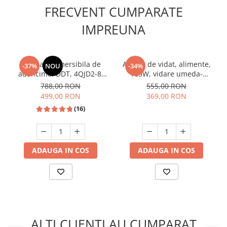
FRECVENT CUMPARATE
IMPREUNA
Pompa submersibila de
Aparat de vidat, alimente,
-37%
NOU
-34%
adancime, DDT, 4QJD2-8,
165W, vidare umeda-
1500 W, 8 turbine, Inox,
uscata, dubla sigilare,
788,00 RON
555,00 RON
cablu 25m
Heinner HAV-165BKSS
499,00 RON
369,00 RON
(16)
ADAUGA IN COS
ADAUGA IN COS
ALTI CLIENTI AU CUMPARAT