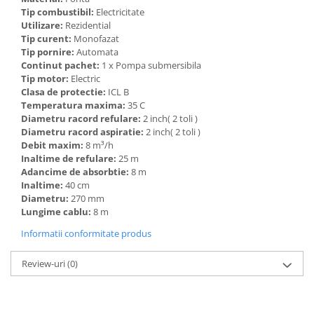
Tip combustibil:
Electricitate
Utilizare:
Rezidential
Tip curent:
Monofazat
Tip pornire:
Automata
Continut pachet:
1 x Pompa submersibila
Tip motor:
Electric
Clasa de protectie:
ICL B
Temperatura maxima:
35 C
Diametru racord refulare:
2 inch( 2 toli )
Diametru racord aspiratie:
2 inch( 2 toli )
Debit maxim:
8 m³/h
Inaltime de refulare:
25 m
Adancime de absorbtie:
8 m
Inaltime:
40 cm
Diametru:
270 mm
Lungime cablu:
8 m
Informatii conformitate produs
Review-uri
(0)