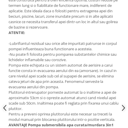
este construita pentru a oferi eficienta optima, costuri reduse pe
termen lung si o fiabilitate de functionare mare, indiferent de
Masini de spalat vase incorporabile
aplicatie. Este ideala daca o folositi pentru extragerea apei din
Masini de spalat vase
beciuri, piscine, lacuri, zone inundate precum si in alte aplicatii
independente
casnice ce necesita transferul apei dintr-un loc in altul sau golirea
Motoburghiu/Foreza pamant
de bazine si rezervoare.
ATENTIE:
Pachete Incorporabile
-Lubrifiantul rezidual sau orice alte impuritati patrunse in corpul
Pirostrii & Arzatoare
pompei influenteaza buna functionare a acesteia.
Plasa umbrire
-Nu poate fi folosita pentru pomparea substantelor chimice sau
lichidelor inflamabile sau corozive.
Pompe de stropit
Pompa este echipata cu un sistem automat de aerisire a carui
Radiatoare
functie consta in evacuarea aerului din ea (amorsare). In cazul in
care nivelul apei scade sub cel al supapei de aerisire, se elimina
Semanatoare,Plantatoare
cateva jeturi de apa prin aceasta. Fenomenul serveste la
evacuarea aerului din pompa.
Sere
Plutitorul-intrerupator porneste automat la o inaltime a apei de
Sobe pe gaz & electrice
aproximativ 53cm si o opreste automat atunci cand nivelul apei
scade sub 50cm. Inaltimea poate fi reglata prin fixarea unui cablu
Suflante & Aspiratoare
plutitor.
Pentru a preveni oprirea plutitorului este necesar sa treceti la
Aspiratoare
modul manual prin blocarea plutitorului intr-o pozitie verticala.
Suflante Frunze
AVANTAJE Pompa submersibila apa curata/murdara 3in1