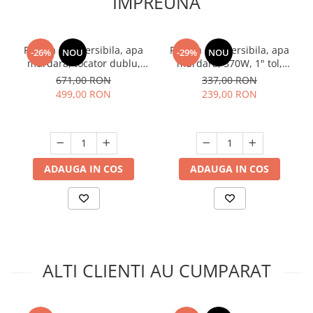
IMPREUNA
Pompa submersibila, apa
Pompa submersibila, apa
-26%
NOU
-29%
NOU
murdara, tocator dublu,
murdara, 370W, 1" tol,
370W, max 8 m³/h, INOX,
aspiratie 7m, refulare 14m,
671,00 RON
337,00 RON
DDT V370T
plutitor, 2 m3/h, Raider RD-
499,00 RON
239,00 RON
CAWP50
ADAUGA IN COS
ADAUGA IN COS
ALTI CLIENTI AU CUMPARAT