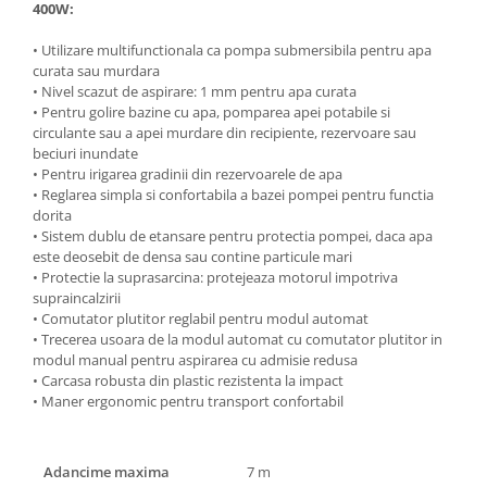
Unelte Gradinarit
400W:
Ventilatoare & Sisteme Racire
• Utilizare multifunctionala ca pompa submersibila pentru apa
curata sau murdara
Aparate de aer conditionat
• Nivel scazut de aspirare: 1 mm pentru apa curata
Ventilatoare
• Pentru golire bazine cu apa, pomparea apei potabile si
Zootehnie
circulante sau a apei murdare din recipiente, rezervoare sau
beciuri inundate
Foarfeci tuns oi
• Pentru irigarea gradinii din rezervoarele de apa
Incubatoare oua
• ​Reglarea simpla si confortabila a bazei pompei pentru functia
dorita
• Sistem dublu de etansare pentru protectia pompei, daca apa
este deosebit de densa sau contine particule mari
• Protectie la suprasarcina: protejeaza motorul impotriva
supraincalzirii
• Comutator plutitor reglabil pentru modul automat
• Trecerea usoara de la modul automat cu comutator plutitor in
modul manual pentru aspirarea cu admisie redusa
• Carcasa robusta din plastic rezistenta la impact
• Maner ergonomic pentru transport confortabil
Adancime maxima
7 m