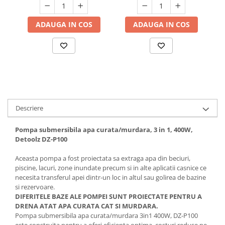
Hote bucatarie
Consumabile
ADAUGA IN COS
ADAUGA IN COS
Hota tavan
Hote cupolare
Hote decorative
Hote incorporabile
Hote insula
Hote telescopice
Descriere
Hote traditionale
Masini de Spalat Rufe & Uscatoare
Pompa submersibila apa curata/murdara, 3 in 1, 400W,
Detoolz DZ-P100
Accesorii masini de spalat &
uscatoare
Aceasta pompa a fost proiectata sa extraga apa din beciuri,
Masini automate de spalat rufe
piscine, lacuri, zone inundate precum si in alte aplicatii casnice ce
necesita transferul apei dintr-un loc in altul sau golirea de bazine
Masini de spalat rufe cu uscator
si rezervoare.
Masini de spalat rufe verticale
DIFERITELE BAZE ALE POMPEI SUNT PROIECTATE PENTRU A
DRENA ATAT APA CURATA CAT SI MURDARA.
Uscatoare de rufe
Pompa submersibila apa curata/murdara 3in1 400W, DZ-P100
Masini de spalat vase