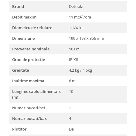
Brand
Detoolz
Debit maxim
11 mcÂ³/ora
Diametru de refulare
1.1/4 toli
Dimensiune
199 x 198 x 356 mm
Frecventa nominala
50 Hz
Grad de protectie
IP X8
Greutate
4,2 kg / 4,6kg
Inaltime maxima
6 m
Lungime cablu alimentare
10
(m)
Numar bucati/set
1
Numar bucati/bax
4
Plutitor
Da