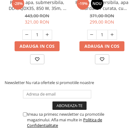
Pompa apa, submersibila,
Pompa submersibila, apa
-28%
-19%
NOU
DDT, QDX35, 850 W, 35m, 1
murdara / curata, cu
tol, 2860 Rpm, 3 m³/h.
plutitor, 900W, 15000 l/h, 1
443,00 RON
371,00 RON
tol, absorbtie max 7m,
321,00 RON
299,00 RON
Elefant QTP900
ADAUGA IN COS
ADAUGA IN COS
Newsletter
Nu rata ofertele si promotiile noastre
Vreau sa primesc newsletter cu promotiile
magazinului. Afla mai multe in
Politica de
Confidentialitate