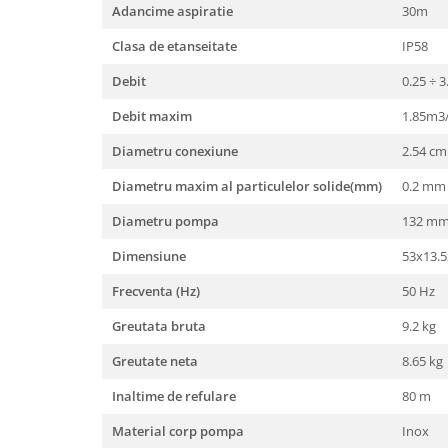
Unelte Gradinarit
Adancime aspiratie
30m
Ventilatoare & Sisteme Racire
Clasa de etanseitate
IP58
Aparate de aer conditionat
Debit
0.25 ÷ 
Ventilatoare
Debit maxim
1.85m3
Zootehnie
Diametru conexiune
2.54 cm 
Foarfeci tuns oi
Incubatoare oua
Diametru maxim al particulelor solide(mm)
0.2 mm
Diametru pompa
132 m
Dimensiune
53x13.
Frecventa (Hz)
50 Hz
Greutata bruta
9.2 kg
Greutate neta
8.65 kg
Inaltime de refulare
80 m
Material corp pompa
Inox