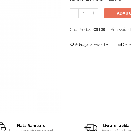
ADAUG
Cod Produs:
C3120
Ai nevoie d
Adauga la Favorite
Cere 
Plata Ramburs
Livrare rapida
Platesti cand ajunge coletul
Livrare in 24-48 or