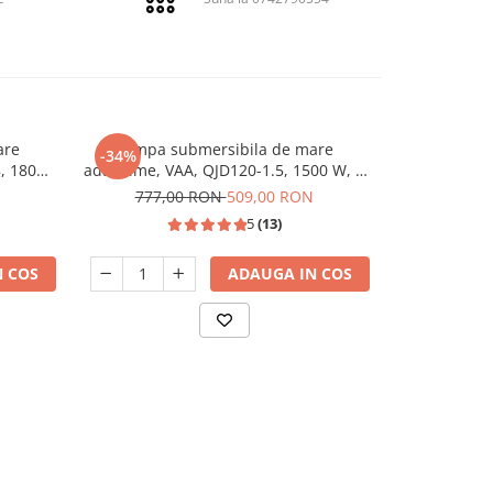
are
Pompa submersibila de mare
Pachet Hidr
-34%
-19%
, 1800
adancime, VAA, QJD120-1.5, 1500 W, 8
1500W, 8 tu
ox
turbine, Inox
50 L, 10 bar,
777,00 RON
509,00 RON
985,
5
(13)
 COS
ADAUGA IN COS