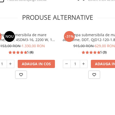
PRODUSE ALTERNATIVE
mpa submersibila de mare
Pompa submersibila de m
%
NOU
-31%
me, DDT, 4SDM3-16, 2200 W, 16
adancime, DDT, QJD12-120-1.8
ne, Inox, bobinaj cupru, 200m
W, 8 m³/h, 12 turbine, In
.153,00 RON
1.330,00 RON
915,00 RON
629,00 RON
5
(6)
5
(3)
ADAUGA IN COS
ADAUGA IN