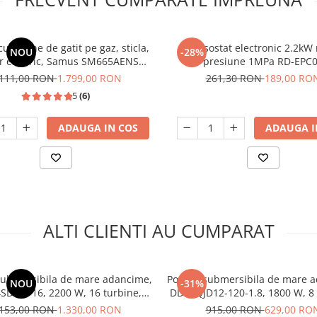
u 4 zone de gatit pe gaz, sticla,
Presostat electronic 2.2kW
NOU
-28%
r electric, Samus SM665AENS
presiune 1MPa RD-EPC
ANTRAHCIT
.111,00 RON
1.799,00 RON
261,30 RON
189,00 RO
5
(6)
ADAUGA IN COS
ADAUGA I
ALTI CLIENTI AU CUMPARAT
ubmersibila de mare adancime,
Pompa submersibila de mare a
NOU
-31%
SDM3-16, 2200 W, 16 turbine,
DDT, QJD12-120-1.8, 1800 W, 8 
nox, bobinaj cupru, 200m
turbine, Inox
.153,00 RON
1.330,00 RON
915,00 RON
629,00 RO