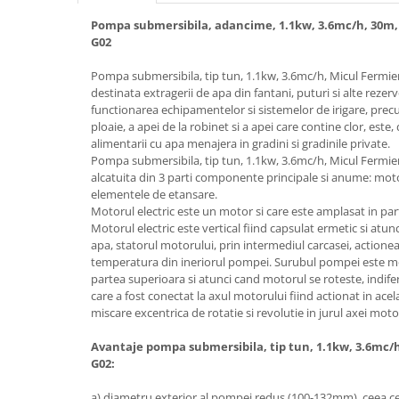
Hote bucatarie
Pompa submersibila, adancime, 1.1kw, 3.6mc/h, 30m, 
G02
Consumabile
Hota tavan
Pompa submersibila, tip tun, 1.1kw, 3.6mc/h, Micul Fermi
Hote cupolare
destinata extragerii de apa din fantani, puturi si alte reze
functionarea echipamentelor si sistemelor de irigare, pre
Hote decorative
ploaie, a apei de la robinet si a apei care contine clor, est
Hote incorporabile
alimentarii cu apa menajera in gradini si gradinile private.
Hote insula
Pompa submersibila, tip tun, 1.1kw, 3.6mc/h, Micul Fermi
alcatuita din 3 parti componente principale si anume: moto
Hote telescopice
elementele de etansare.
Hote traditionale
Motorul electric este un motor si care este amplasat in par
Motorul electric este vertical fiind capsulat ermetic si at
Masini de Spalat Rufe & Uscatoare
apa, statorul motorului, prin intermediul carcasei, actione
Accesorii masini de spalat &
temperatura din ineriorul pompei. Surubul pompei este mo
uscatoare
partea superioara si atunci cand motorul se roteste, indifer
care a fost conectat la axul motorului fiind actionat in acel
Masini automate de spalat rufe
miscare excentrica de rotatie si revolutie in jurul axei moto
Masini de spalat rufe cu uscator
Masini de spalat rufe verticale
Avantaje pompa submersibila, tip tun, 1.1kw, 3.6mc/h
G02:
Uscatoare de rufe
Masini de spalat vase
a) diametru exterior al pompei redus (100-132mm), ceea ce