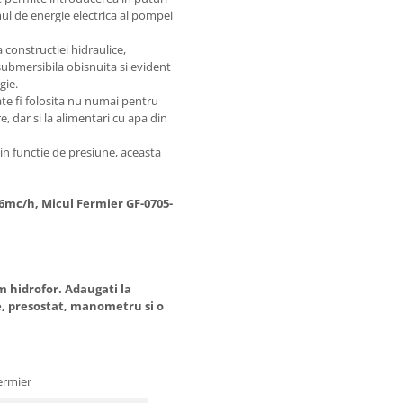
de energie electrica al pompei
a constructiei hidraulice,
ubmersibila obisnuita si evident
gie.
te fi folosita nu numai pentru
e, dar si la alimentari cu apa din
n functie de presiune, aceasta
.6mc/h, Micul Fermier GF-0705-
 hidrofor. Adaugati la
e, presostat, manometru si o
ermier