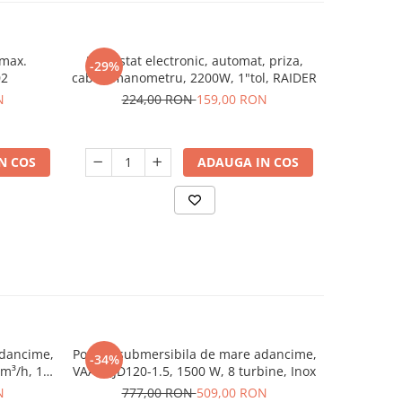
 max.
Presostat electronic, automat, priza,
Presosta
-29%
-32%
02
cablu, manometru, 2200W, 1"tol, RAIDER
compres
N
224,00 RON
159,00 RON
16
N COS
ADAUGA IN COS
dancime,
Pompa submersibila de mare adancime,
Pachet H
-34%
-19%
m³/h, 12
VAA, QJD120-1.5, 1500 W, 8 turbine, Inox
1500W, 8 t
L, 10 bar
N
777,00 RON
509,00 RON
98