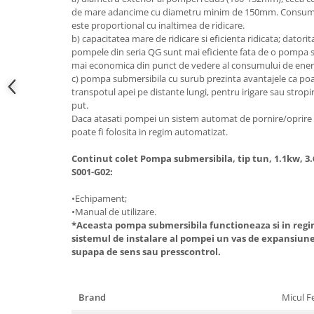
de mare adancime cu diametru minim de 150mm. Consumul 
Masini de spalat vase incorporabile
este proportional cu inaltimea de ridicare.
Masini de spalat vase
b) capacitatea mare de ridicare si eficienta ridicata; datorit
independente
pompele din seria QG sunt mai eficiente fata de o pompa s
Motoburghiu/Foreza pamant
mai economica din punct de vedere al consumului de ener
c) pompa submersibila cu surub prezinta avantajele ca poa
Pachete Incorporabile
transpotul apei pe distante lungi, pentru irigare sau stropir
put.
Pirostrii & Arzatoare
Daca atasati pompei un sistem automat de pornire/oprire i
Plasa umbrire
poate fi folosita in regim automatizat.
Pompe de stropit
Continut colet Pompa submersibila, tip tun, 1.1kw, 3
S001-G02:
Radiatoare
Semanatoare,Plantatoare
•Echipament;
•Manual de utilizare.
Sere
*Aceasta pompa submersibila functioneaza si in regim
sistemul de instalare al pompei un vas de expansiun
Sobe pe gaz & electrice
supapa de sens sau presscontrol.
Suflante & Aspiratoare
Aspiratoare
Brand
Micul F
Suflante Frunze