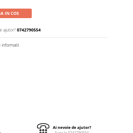
A IN COS
e ajutor?
0742790554
informatii
Ai nevoie de ajutor?
e
Suna la 0742790554