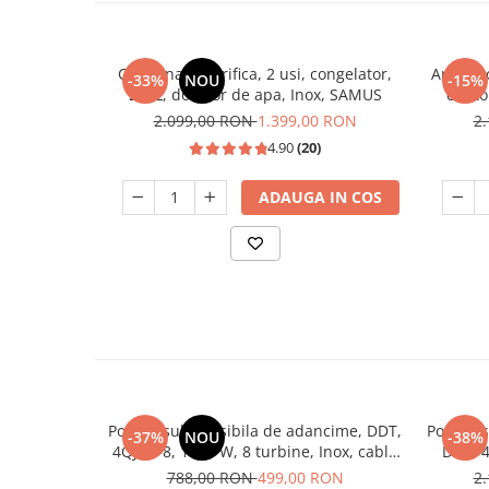
Combina frigorifica, 2 usi, congelator,
Aragaz c
-33%
NOU
-15%
260L, dozator de apa, Inox, SAMUS
cupto
2.099,00 RON
1.399,00 RON
2
4.90
(20)
ADAUGA IN COS
Pompa submersibila de adancime, DDT,
Pompa s
-37%
NOU
-38%
4QJD2-8, 1500 W, 8 turbine, Inox, cablu
DDT, 4
25m
I
788,00 RON
499,00 RON
2