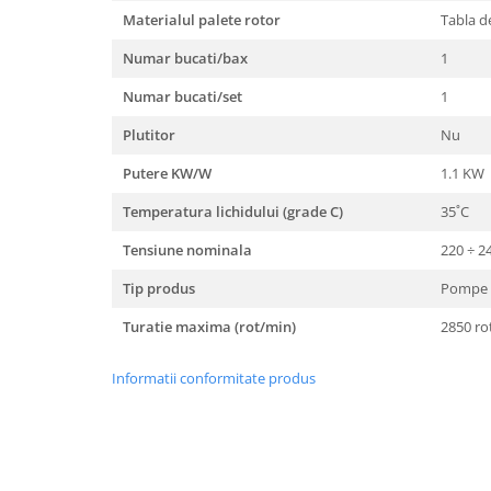
Materialul palete rotor
Tabla de
Numar bucati/bax
1
Numar bucati/set
1
Plutitor
Nu
Putere KW/W
1.1 KW
Temperatura lichidului (grade C)
35˚C
Tensiune nominala
220 ÷ 2
Tip produs
Pompe 
Turatie maxima (rot/min)
2850 ro
Informatii conformitate produs