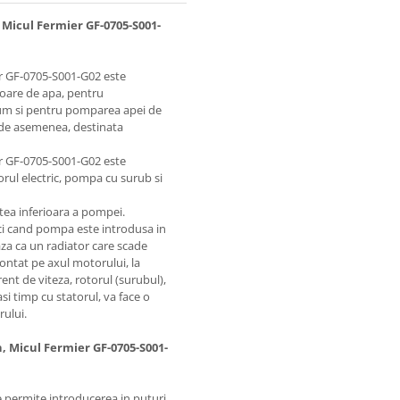
Micul Fermier GF-0705-S001-
er GF-0705-S001-G02 este
rvoare de apa, pentru
cum si pentru pomparea apei de
e, de asemenea, destinata
er GF-0705-S001-G02 este
rul electric, pompa cu surub si
tea inferioara a pompei.
unci cand pompa este introdusa in
aza ca un radiator care scade
ntat pe axul motorului, la
ent de viteza, rotorul (surubul),
asi timp cu statorul, va face o
rului.
, Micul Fermier GF-0705-S001-
 permite introducerea in puturi