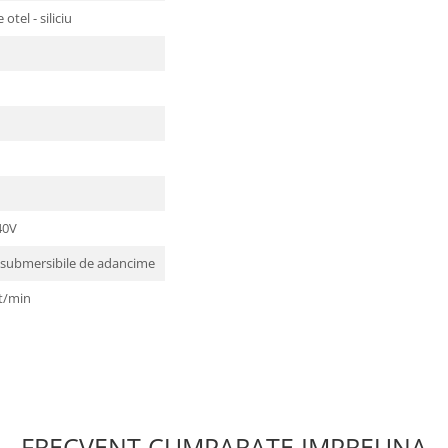
 otel - siliciu
40V
submersibile de adancime
t/min
FRECVENT CUMPARATE IMPREUNA