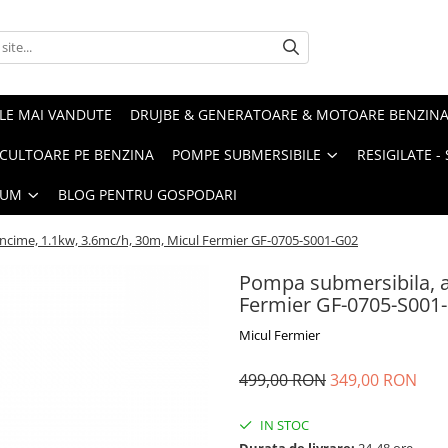
LE MAI VANDUTE
DRUJBE & GENERATOARE & MOTOARE BENZIN
ULTOARE PE BENZINA
POMPE SUBMERSIBILE
RESIGILATE 
IUM
BLOG PENTRU GOSPODARI
cime, 1.1kw, 3.6mc/h, 30m, Micul Fermier GF-0705-S001-G02
Pompa submersibila, a
Fermier GF-0705-S001
Micul Fermier
499,00 RON
349,00 RON
IN STOC
Durata de livrare:
24-48 ore