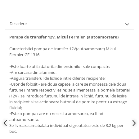
Hote bucatarie
Consumabile
Hota tavan
Descriere
Hote cupolare
Pompa de transfer 12V, Micul Fermier (autoamorsare)
Hote decorative
Hote incorporabile
Caracteristici pompa de transfer 12V(autoamorsare) Micul
Fermier GF-1316:
Hote insula
Hote telescopice
•Este foarte utila datorita dimensiunilor sale compacte;
Hote traditionale
•Are carcasa din aluminiu;
•Asigura transferul de lichide intre diferite recipiente;
Masini de Spalat Rufe & Uscatoare
•Usor de folosit - are doua capete la care se monteaza cele doua
Accesorii masini de spalat &
furtune (intrare respectiv iesire) se alimenteaza la bornele bateriei
uscatoare
(12V), se introduce furtunul de intrare in lichid, furtunul de iesire
in recipient si se actioneaza butonul de pornire pentru a extrage
Masini automate de spalat rufe
fluidul;
Masini de spalat rufe cu uscator
•Este o pompa care nu necesita amorsarea, ea fiind
autoamorsanta.
Masini de spalat rufe verticale
Se livreaza amabalata individual si greutatea este de 3.2 kg per
Uscatoare de rufe
buc.
Masini de spalat vase