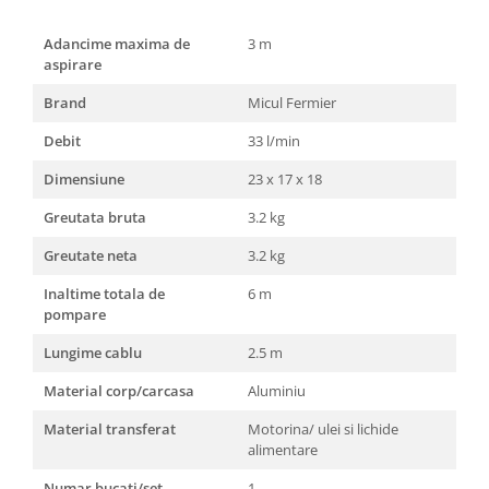
Masini de spalat vase incorporabile
Adancime maxima de
3 m
Masini de spalat vase
aspirare
independente
Motoburghiu/Foreza pamant
Brand
Micul Fermier
Pachete Incorporabile
Debit
33 l/min
Pirostrii & Arzatoare
Dimensiune
23 x 17 x 18
Plasa umbrire
Greutata bruta
3.2 kg
Pompe de stropit
Greutate neta
3.2 kg
Radiatoare
Inaltime totala de
6 m
Semanatoare,Plantatoare
pompare
Sere
Lungime cablu
2.5 m
Sobe pe gaz & electrice
Material corp/carcasa
Aluminiu
Suflante & Aspiratoare
Material transferat
Motorina/ ulei si lichide
Aspiratoare
alimentare
Suflante Frunze
Numar bucati/set
1