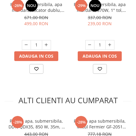
Pompa submersibila, apa
Pompa submersibila, apa
-26%
NOU
-29%
NOU
murdara, tocator dublu,
murdara, 370W, 1" tol,
370W, max 8 m³/h, INOX,
aspiratie 7m, refulare 14m,
671,00 RON
337,00 RON
DDT V370T
plutitor, 2 m3/h, Raider RD-
499,00 RON
239,00 RON
CAWP50
ADAUGA IN COS
ADAUGA IN COS
ALTI CLIENTI AU CUMPARAT
Pompa apa, submersibila,
Pompa apa submersibila,
-28%
-28%
DDT, QDX35, 850 W, 35m, 1
Micul Fermier GF-2051
tol, 2860 Rpm, 3 m³/h.
QDX10-20M 0.75KW 1.5"
443,00 RON
777,18 RON