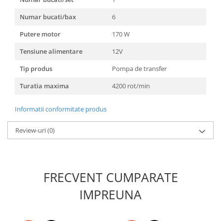
Unelte Gradinarit
Numar bucati/bax
6
Ventilatoare & Sisteme Racire
Aparate de aer conditionat
Putere motor
170 W
Ventilatoare
Tensiune alimentare
12V
Zootehnie
Tip produs
Pompa de transfer
Foarfeci tuns oi
Turatia maxima
4200 rot/min
Incubatoare oua
Informatii conformitate produs
Review-uri
(0)
FRECVENT CUMPARATE
IMPREUNA