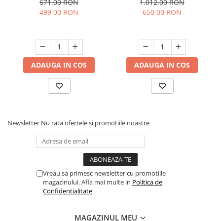
671,00 RON
1.012,00 RON
DDT V370T
DDT V1500T
499,00 RON
650,00 RON
ADAUGA IN COS
ADAUGA IN COS
Newsletter
Nu rata ofertele si promotiile noastre
Vreau sa primesc newsletter cu promotiile
magazinului. Afla mai multe in
Politica de
Confidentialitate
MAGAZINUL MEU