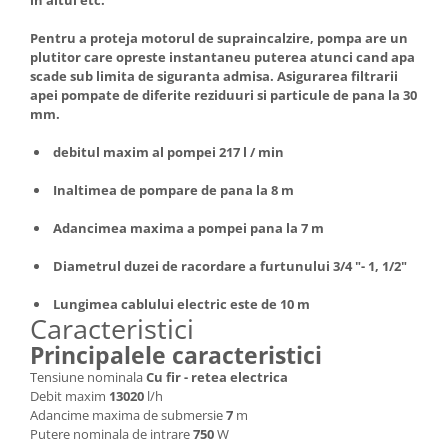
Masini de spalat vase incorporabile
Pentru a proteja motorul de supraincalzire, pompa are un
Masini de spalat vase
plutitor care opreste instantaneu puterea atunci cand apa
independente
scade sub limita de siguranta admisa. Asigurarea filtrarii
Motoburghiu/Foreza pamant
apei pompate de diferite reziduuri si particule de pana la 30
mm.
Pachete Incorporabile
debitul maxim al pompei 217 l / min
Pirostrii & Arzatoare
Plasa umbrire
Inaltimea de pompare de pana la 8 m
Pompe de stropit
Adancimea maxima a pompei pana la 7 m
Radiatoare
Diametrul duzei de racordare a furtunului 3/4 "- 1, 1/2"
Semanatoare,Plantatoare
Lungimea cablului electric este de 10 m
Sere
Caracteristici
Sobe pe gaz & electrice
Principalele caracteristici
Suflante & Aspiratoare
Tensiune nominala
Cu fir - retea electrica
Debit maxim
13020
l/h
Aspiratoare
Adancime maxima de submersie
7
m
Suflante Frunze
Putere nominala de intrare
750
W