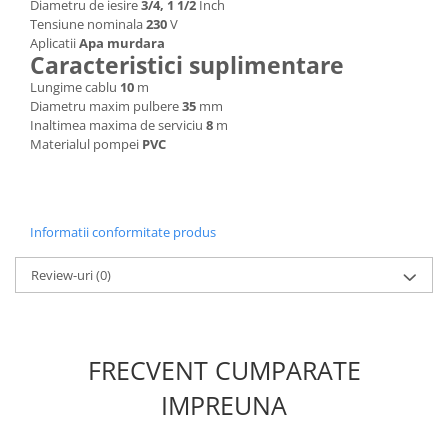
Diametru de iesire
3/4, 1 1/2
Inch
Unelte Gradinarit
Tensiune nominala
230
V
Ventilatoare & Sisteme Racire
Aplicatii
Apa murdara
Caracteristici suplimentare
Aparate de aer conditionat
Lungime cablu
10
m
Ventilatoare
Diametru maxim pulbere
35
mm
Zootehnie
Inaltimea maxima de serviciu
8
m
Materialul pompei
PVC
Foarfeci tuns oi
Incubatoare oua
Informatii conformitate produs
Review-uri
(0)
FRECVENT CUMPARATE
IMPREUNA