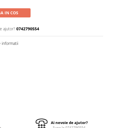
A IN COS
e ajutor?
0742790554
informatii
Ai nevoie de ajutor?
e
Suna la 0742790554