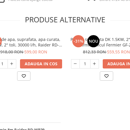
PRODUSE ALTERNATIVE
de apa, suprafata, apa curata,
Pompa suprafata DK 1.5KW, 2"
%
-31%
NOU
 2" toli, 30000 l/h, Raider RD-
360l/min, Micul Fermier GF-
2DK20
918,00 RON
599,00 RON
812,33 RON
559,55 RON
ADAUGA IN COS
ADAUGA IN
L/min 8m Raider RD-WP29