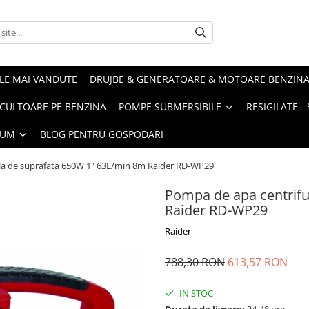
LE MAI VANDUTE
DRUJBE & GENERATOARE & MOTOARE BENZIN
ULTOARE PE BENZINA
POMPE SUBMERSIBILE
RESIGILATE 
IUM
BLOG PENTRU GOSPODARI
la de suprafata 650W 1" 63L/min 8m Raider RD-WP29
Pompa de apa centrifu
Raider RD-WP29
Raider
788,30 RON
613,57 RON
IN STOC
Durata de livrare:
24-48 ore