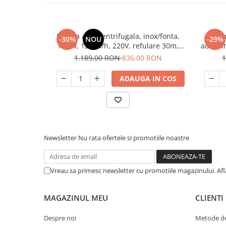
Unelte Gradinarit
Ventilatoare & Sisteme Racire
Aparate de aer conditionat
Pompa apa, centrifugala, inox/fonta,
Pom
-30%
NOU
-29%
1.1kw, 12 m3/h, 220V, refulare 30m,
adanci
Ventilatoare
absorbtie 8m, Gmax HCT-S
1.189,00 RON
836,00 RON
1
Zootehnie
Foarfeci tuns oi
ADAUGA IN COS
Incubatoare oua
Newsletter
Nu rata ofertele si promotiile noastre
Vreau sa primesc newsletter cu promotiile magazinului. Af
MAGAZINUL MEU
CLIENTI
Despre noi
Metode de