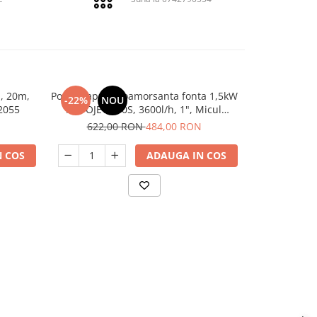
, 20m,
Pompa apa autoamorsanta fonta 1,5kW
Pompa apa de
-22%
NOU
-25%
2055
AUTOJET 100S, 3600l/h, 1", Micul
Fermier, mo
Fermier GF-1472-S001-G01
1500 W, 
622,00 RON
484,00 RON
748,
 COS
ADAUGA IN COS