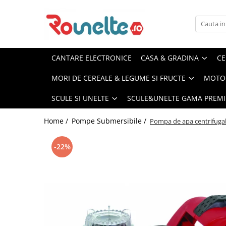
Casa & Gradina
Drujbe & Generatoare & Motoare Benzina
Intretinerea Gazonului
Mori de Cereale & Legume si Fructe
Pompe Submersibile
Scule Electrice
Scule si Unelte
Scule&Unelte Gama Premium
Accesorii casa
Drujbe Profesionale
Accesorii Motocositoare
Batoze de Porumb
Atomizoare
Acumulatoare & Incarcatoare
Aparate de masurat
Acumulatoare & Incarcatoare
CANTARE ELECTRONICE
CASA & GRADINA
CE
Aeroterme
Accesorii consumabile & drujbe
Masini de Tuns Gazonul
Mori de Cereale & Furaje & Stiuleti
Bazine hidrofor
Aparat de Sudat Tevi
Chei cu clichet & adaptoare
Aparate de Spalat cu Presiune
MORI DE CEREALE & LEGUME SI FRUCTE
MOTOC
& Uruiala
Drujbe pe benzina & electrice
Aparat de spalat cu jet
Motocoase Benzina & Motocoase
Hidrofoare
Aparate de Sudura & Invertoare
Chei fixe & reglabile
Aparate de Sudura & Invertoare
de Umar
Tocatoare crengi & resturi vegetale
Masini de Ascutit Lant Drujba
SCULE SI UNELTE
SCULE&UNELTE GAMA PREM
Aparate Frigorifice
Motopompe
Electrozi
Cricuri Auto
Compresoare
Generatoare Curent Electric
Trimmer electric / Coasa electrica
Zdrobitoare Struguri & Fructe &
Ciocane Demolatoare
Combine frigorifice
Pompa cu Vibratii
Echipamente & Genti transport
Electropalane Profesionale
Home /
Pompe Submersibile /
Pompa de apa centrifuga
Legume
Motoare pe Benzina
Congelatoare
Compresoare
Pompe Adancime
Freze si Carote
Ferastraie Electrice
Dozatoare de apa
Despicator lemne electric
-22%
Pompe apa curata
Lize & Carucioare Marfa
Generatoare de Curent
Frigidere
Monofazate
Fierastraie Electrice
Pompe Apa Murdara
Macarale & Trolii Auto
Lazi frigorifice
Generatoare de Curent Trifazate
Foarfece de taiat metal
Pompe de Suprafata
Masini de taiat placi gresie-
Racitoare vinuri
ceramica
Mai Compactor
Freze Canelat
Side by Side
Ventuze Placi Ceramice
Masini de Carotat Profesionale
Freze Electrice
Vitrine frigorifice
Pistoale de Vopsit
Masini de Gaurit & Insurubat
Aragazuri & Plite
Lanterne & Reflectoare