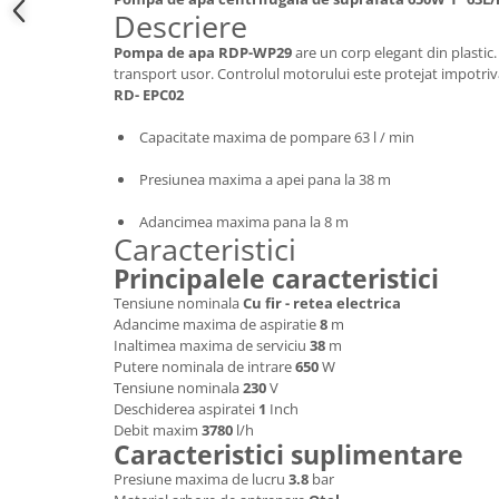
Descriere
Hote bucatarie
Pompa de apa RDP-WP29
are un corp elegant din plastic
Consumabile
transport usor. Controlul motorului este protejat impotriv
Hota tavan
RD- EPC02
Hote cupolare
Capacitate maxima de pompare 63 l / min
Hote decorative
Hote incorporabile
Presiunea maxima a apei pana la 38 m
Hote insula
Adancimea maxima pana la 8 m
Hote telescopice
Caracteristici
Hote traditionale
Principalele caracteristici
Masini de Spalat Rufe & Uscatoare
Tensiune nominala
Cu fir - retea electrica
Accesorii masini de spalat &
Adancime maxima de aspiratie
8
m
uscatoare
Inaltimea maxima de serviciu
38
m
Putere nominala de intrare
650
W
Masini automate de spalat rufe
Tensiune nominala
230
V
Masini de spalat rufe cu uscator
Deschiderea aspiratei
1
Inch
Masini de spalat rufe verticale
Debit maxim
3780
l/h
Caracteristici suplimentare
Uscatoare de rufe
Presiune maxima de lucru
3.8
bar
Masini de spalat vase