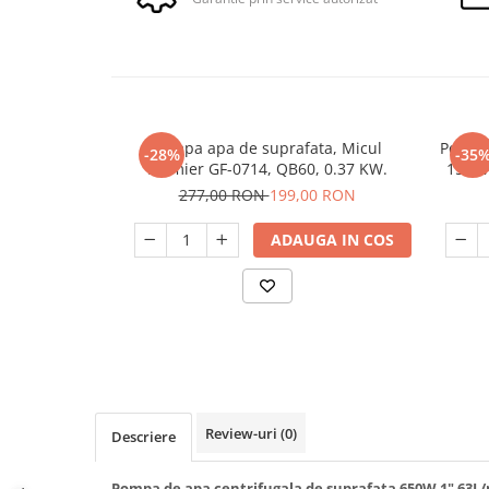
Slefuitoare
Prelungitoare
Cuptoare incorporabile
Vibratoare beton
Deshidratoare carne & fructe &
Rotopercutoare
legume
Suflante & Aspiratoare
Electrocasnice mici
Surse de Curent & Panouri Solare
Aparate de vidat
Taietoare de Beton & Asfalt
Pompa apa de suprafata, Micul
Pompa 
-28%
-35
Articole Menaj
Fermier GF-0714, QB60, 0.37 KW.
1500W,
Trimmere & Motocoase
Espressoare & Cafetiere
277,00 RON
199,00 RON
Truse de Scule & Unelte
Friteuze aer cald
ADAUGA IN COS
Gratare Electrice
Masini de gheata
Masini de tocat carne
Masini de umplut carnati
Mixere bucatarie
Prajitoare de paine
Roboti de bucatarie
Review-uri
(0)
Descriere
Statii de calcat
Furtune & Sisteme Irigatii
Pompa de apa centrifugala de suprafata 650W 1" 63