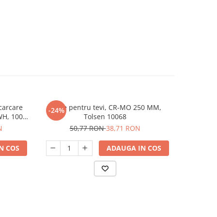
ncarcare
Cheie pentru tevi, CR-MO 250 MM,
Cheie p
-24%
-31%
5WH, 100W
Tolsen 10068
N
50,77 RON
38,71 RON
20
N COS
ADAUGA IN COS