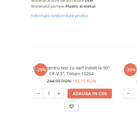
Material arbore de antrenare
Otel
Materialul pompei
Plastic si metal
Masini de spalat vase incorporabile
Masini de spalat vase
Informatii conformitate produs
independente
Motoburghiu/Foreza pamant
Pachete Incorporabile
Pirostrii & Arzatoare
Plasa umbrire
Pompe de stropit
Cheie pentru tevi cu varf indoit la 90°
Banc 
-25%
-20%
CR-V 3", Tolsen 10254
Radiatoare
244,99 RON
183,15 RON
Semanatoare,Plantatoare
ADAUGA IN COS
Sere
Sobe pe gaz & electrice
Suflante & Aspiratoare
Aspiratoare
Suflante Frunze