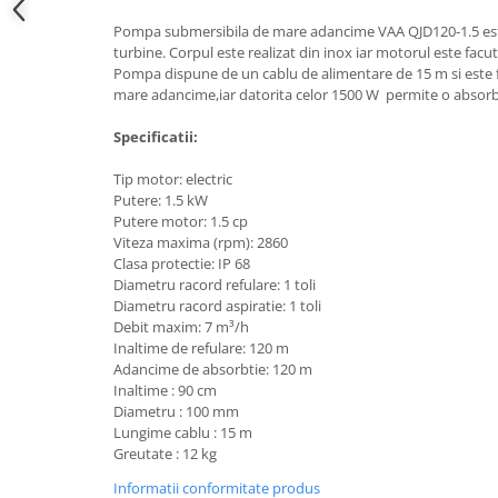
Hote bucatarie
Pompa submersibila de mare adancime VAA QJD120-1.5 est
turbine. Corpul este realizat din inox iar motorul este fac
Consumabile
Pompa dispune de un cablu de alimentare de 15 m si este f
Hota tavan
mare adancime,iar datorita celor 1500 W permite o absorb
Hote cupolare
Specificatii:
Hote decorative
Hote incorporabile
Tip motor: electric
Hote insula
Putere: 1.5 kW
Putere motor: 1.5 cp
Hote telescopice
Viteza maxima (rpm): 2860
Hote traditionale
Clasa protectie: IP 68
Diametru racord refulare: 1 toli
Masini de Spalat Rufe & Uscatoare
Diametru racord aspiratie: 1 toli
Accesorii masini de spalat &
Debit maxim: 7 m³/h
uscatoare
Inaltime de refulare: 120 m
Adancime de absorbtie: 120 m
Masini automate de spalat rufe
Inaltime : 90 cm
Masini de spalat rufe cu uscator
Diametru : 100 mm
Masini de spalat rufe verticale
Lungime cablu : 15 m
Greutate : 12 kg
Uscatoare de rufe
Masini de spalat vase
Informatii conformitate produs