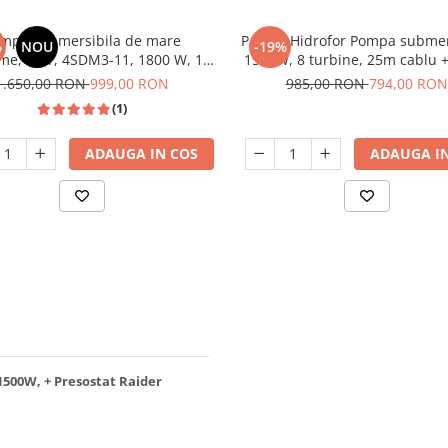
mpa submersibila de mare
Pachet Hidrofor Pompa submer
%
NOU
-19%
me, DDT, 4SDM3-11, 1800 W, 11
1500W, 8 turbine, 25m cablu +
ne, Inox, 150m, bobinaj cupru
50 L, 10 bar, accesorii, DDT Pro
1.650,00 RON
999,00 RON
985,00 RON
794,00 RON
(1)
ADAUGA IN COS
ADAUGA IN
1500W, + Presostat Raider