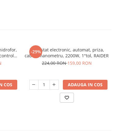
hidrofor,
Presostat electronic, automat, priza,
Combina f
-29%
-33%
control
cablu, manometru, 2200W, 1"tol, RAIDER
260L, d
IDER
N
224,00 RON
159,00 RON
2.0
N COS
ADAUGA IN COS