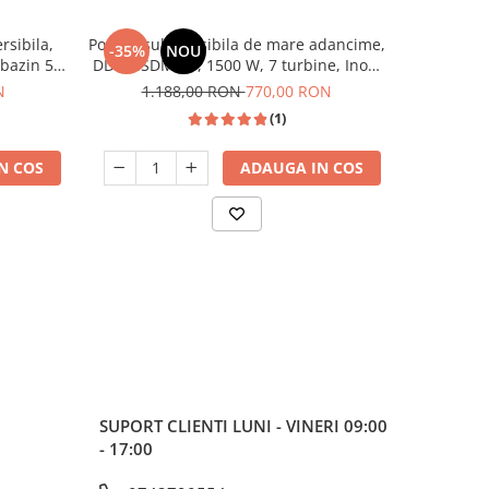
sibila,
Pompa submersibila de mare adancime,
Pachet H
-35%
NOU
-22%
 bazin 50
DDT, 4SDM3-7, 1500 W, 7 turbine, Inox,
1800W, 12
esional
120m, bobinaj cupru
50 L, 10 b
N
1.188,00 RON
770,00 RON
1.1
(1)
N COS
ADAUGA IN COS
SUPORT CLIENTI
LUNI - VINERI 09:00
- 17:00