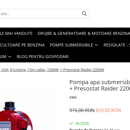
LE MAI VANDUTE
DRUJBE & GENERATOARE & MOTOARE BENZIN
ULTOARE PE BENZINA
POMPE SUBMERSIBILE
RESIGILATE 
IUM
BLOG PENTRU GOSPODARI
 VAA, 8 turbine, 15m cablu, 1500W, + Presostat Raider 2200W
Pompa apa submersibil
+ Presostat Raider 22
VAA
915,00 RON
659,00 RON
IN STOC
Durata de livrare:
24-48 ore