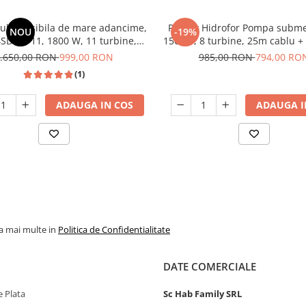
ubmersibila de mare adancime,
Pachet Hidrofor Pompa submer
NOU
-19%
SDM3-11, 1800 W, 11 turbine,
1500W, 8 turbine, 25m cablu +
nox, 150m, bobinaj cupru
L, 10 bar, accesorii, DDT Prof
.650,00 RON
999,00 RON
985,00 RON
794,00 RO
(1)
ADAUGA IN COS
ADAUGA I
la mai multe in
Politica de Confidentialitate
DATE COMERCIALE
 Plata
Sc Hab Family SRL