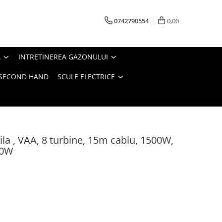
0742790554
0,00
A
INTRETINEREA GAZONULUI
- SECOND HAND
SCULE ELECTRICE
a , VAA, 8 turbine, 15m cablu, 1500W,
00W