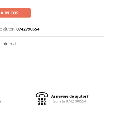
A IN COS
e ajutor?
0742790554
informatii
Ai nevoie de ajutor?
e
Suna la 0742790554