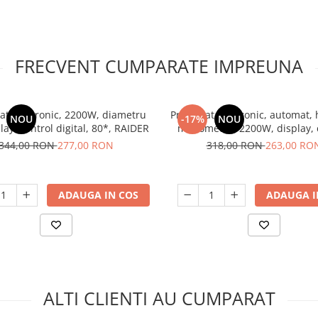
FRECVENT CUMPARATE IMPREUNA
at electronic, 2200W, diametru
Presostat electronic, automat, 
NOU
-17%
NOU
lay, control digital, 80*, RAIDER
manometru, 2200W, display, 
digital, 10 bar, 1/4"tol, RA
344,00 RON
277,00 RON
318,00 RON
263,00 RO
ADAUGA IN COS
ADAUGA I
ALTI CLIENTI AU CUMPARAT