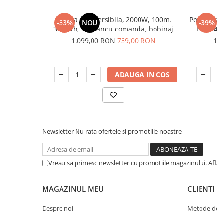
Unelte Gradinarit
Ventilatoare & Sisteme Racire
Pompa submersibila, 2000W, 100m,
Pompa s
-33%
NOU
-39%
3000l/h, 1", panou comanda, bobinaj
DDT, 4
Aparate de aer conditionat
cupru, Micul Fermier GF-0745-S001-G02
I
1.099,00 RON
739,00 RON
1
Ventilatoare
Zootehnie
Foarfeci tuns oi
ADAUGA IN COS
Incubatoare oua
Newsletter
Nu rata ofertele si promotiile noastre
Vreau sa primesc newsletter cu promotiile magazinului. Af
MAGAZINUL MEU
CLIENTI
Despre noi
Metode de