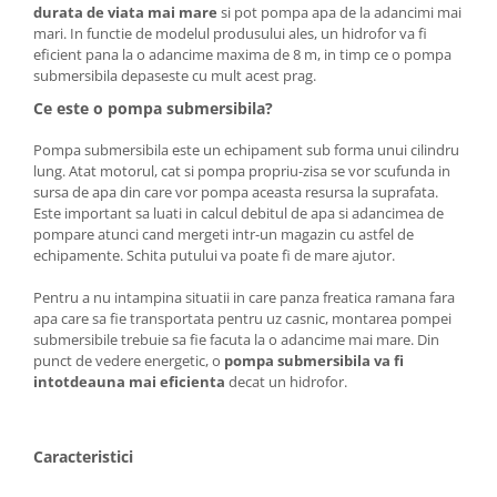
Unelte Gradinarit
durata de viata mai mare
si pot pompa apa de la adancimi mai
mari. In functie de modelul produsului ales, un hidrofor va fi
Ventilatoare & Sisteme Racire
eficient pana la o adancime maxima de 8 m, in timp ce o pompa
Aparate de aer conditionat
submersibila depaseste cu mult acest prag.
Ventilatoare
Ce este o pompa submersibila?
Zootehnie
Pompa submersibila este un echipament sub forma unui cilindru
Foarfeci tuns oi
lung. Atat motorul, cat si pompa propriu-zisa se vor scufunda in
sursa de apa din care vor pompa aceasta resursa la suprafata.
Incubatoare oua
Este important sa luati in calcul debitul de apa si adancimea de
pompare atunci cand mergeti intr-un magazin cu astfel de
echipamente. Schita putului va poate fi de mare ajutor.
Pentru a nu intampina situatii in care panza freatica ramana fara
apa care sa fie transportata pentru uz casnic, montarea pompei
submersibile trebuie sa fie facuta la o adancime mai mare. Din
punct de vedere energetic, o
pompa submersibila va fi
intotdeauna mai eficienta
decat un hidrofor.
Caracteristici