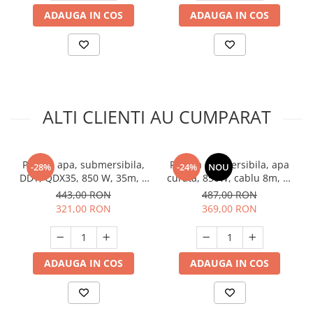
ADAUGA IN COS
ADAUGA IN COS
ALTI CLIENTI AU CUMPARAT
Pompa apa, submersibila,
Pompa submersibila, apa
-28%
-24%
NOU
DDT, QDX35, 850 W, 35m, 1
curata, 850W, cablu 8m, 2"
tol, 2860 Rpm, 3 m³/h.
toli, 10 m³/h, refulare 35m,
443,00 RON
487,00 RON
DDT QDX10-16-0.85
321,00 RON
369,00 RON
ADAUGA IN COS
ADAUGA IN COS