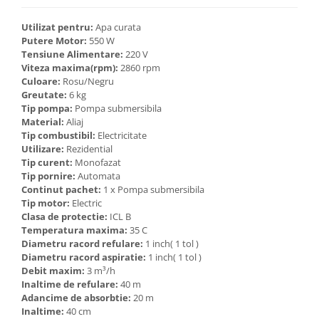
Utilizat pentru:
Apa curata
Putere Motor:
550 W
Tensiune Alimentare:
220 V
Viteza maxima(rpm):
2860 rpm
Culoare:
Rosu/Negru
Greutate:
6 kg
Tip pompa:
Pompa submersibila
Material:
Aliaj
Tip combustibil:
Electricitate
Utilizare:
Rezidential
Tip curent:
Monofazat
Tip pornire:
Automata
Continut pachet:
1 x Pompa submersibila
Tip motor:
Electric
Clasa de protectie:
ICL B
Temperatura maxima:
35 C
Diametru racord refulare:
1 inch( 1 tol )
Diametru racord aspiratie:
1 inch( 1 tol )
Debit maxim:
3 m³/h
Inaltime de refulare:
40 m
Adancime de absorbtie:
20 m
Inaltime:
40 cm