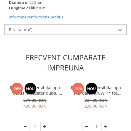
Diametru:
220 mm
Lungime cablu:
8 m
Informatii conformitate produs
Review-uri
(0)
FRECVENT CUMPARATE
IMPREUNA
Pompa submersibila, apa
Pompa submersibila, apa
-26%
NOU
-29%
NOU
murdara, tocator dublu,
murdara, 370W, 1" tol,
370W, max 8 m³/h, INOX,
aspiratie 7m, refulare 14m,
671,00 RON
337,00 RON
DDT V370T
plutitor, 2 m3/h, Raider RD-
499,00 RON
239,00 RON
CAWP50