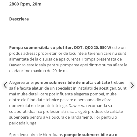
2860 Rpm, 20m
Masini de spalat vase incorporabile
Masini de spalat vase
Descriere
independente
Motoburghiu/Foreza pamant
Pachete Incorporabile
Pirostrii & Arzatoare
Pompa submersibila cu plutitor, DDT, QDX20, 550 W
este un
produs adresat proprietarilor de locuinte si terenuri care nu sunt
Plasa umbrire
alimentate de la o sursa de apa curenta. Pompa prezentata de
Dawer.ro este ideala pentru pomparea apei dintr-o sursa aflata la
Pompe de stropit
o adancime maxima de 20 de m.
Radiatoare
Alegerea unei
pompe submersibile de inalta calitate
trebuie
Semanatoare,Plantatoare
sa fie facuta alaturi de un specialist in instalatii de acest gen. Sunt
mai multe detalii care pot influenta alegerea pompei, multe
Sere
dintre ele fiind date tehnice pe care o persoana din afara
Sobe pe gaz & electrice
domeniului nu le poate intelege. Dawer va recomanda sa
colaborati doar cu profesionisti si sa alegeti produse de calitate
Suflante & Aspiratoare
superioara pentru a va bucura de randamentul lor pentru o
Aspiratoare
perioada lunga.
Suflante Frunze
Spre deosebire de hidrofoare,
pompele submersibile au o