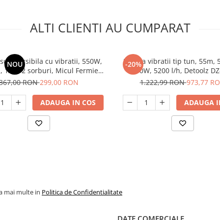
ALTI CLIENTI AU CUMPARAT
ubmersibila cu vibratii, 550W,
Pompa vibratii tip tun, 55m, 5
NOU
-20%
, 1/2", 2 sorburi, Micul Fermier
1000W, 5200 l/h, Detoolz D
GF-1325-S001-G02
367,00 RON
299,00 RON
1.222,99 RON
973,77 R
ADAUGA IN COS
ADAUGA I
la mai multe in
Politica de Confidentialitate
DATE COMERCIALE