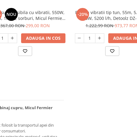
submersibila cu vibratii, 550W,
Pompa vibratii tip tun, 55m, 5
%
NOU
-20%
, 1/2", 2 sorburi, Micul Fermier
1000W, 5200 l/h, Detoolz DZ
GF-1325-S001-G02
367,00 RON
299,00 RON
1.222,99 RON
973,77 RO
ADAUGA IN COS
ADAUGA IN
binaj cupru, Micul Fermier
olosit la transportul apei din
lor consumatori.
e principale: motorul, unitatea