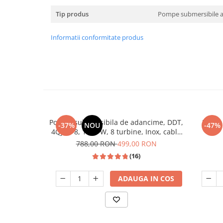
Unelte Gradinarit
Tip produs
Pompe submersibile a
Ventilatoare & Sisteme Racire
Aparate de aer conditionat
Informatii conformitate produs
Ventilatoare
Zootehnie
Foarfeci tuns oi
Incubatoare oua
Pompa submersibila de adancime, DDT,
Burgh
-37%
NOU
-47%
4QJD2-8, 1500 W, 8 turbine, Inox, cablu
25m
788,00 RON
499,00 RON
(16)
ADAUGA IN COS