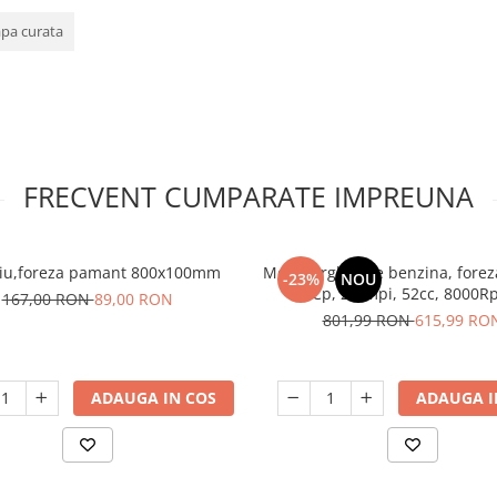
pa curata
FRECVENT CUMPARATE IMPREUNA
iu,foreza pamant 800x100mm
Motoburghiu pe benzina, forez
-23%
NOU
Cp, 2 timpi, 52cc, 8000
167,00 RON
89,00 RON
801,99 RON
615,99 RO
ADAUGA IN COS
ADAUGA I