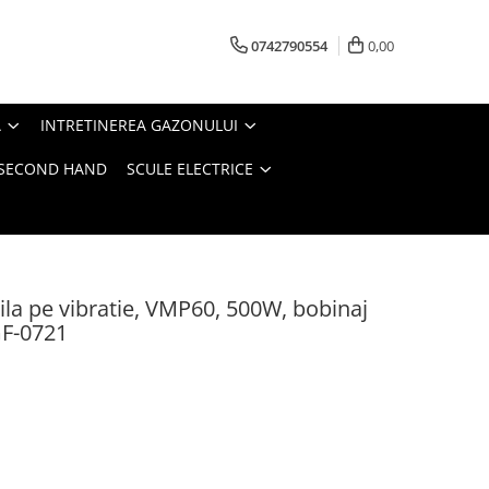
0742790554
0,00
A
INTRETINEREA GAZONULUI
- SECOND HAND
SCULE ELECTRICE
a pe vibratie, VMP60, 500W, bobinaj
GF-0721