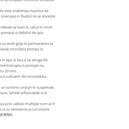
atii este inaltimea maxima de
 imersate in fluidul ce se doreste
rebuie sa luati in calcul in mod
e” pompa) si debitul de apa
 sa aveti grija in permanenta la
lasati niciodata pompa in
in apa si fara a se atinge de
e neintrerupta a pompei nu
ru 20 min.
ura suficient de consolidata
ce contine corpuri in suspensie,
re, lichide inflamabile si in
 prin calitati multiple cum ar fi
 si cu rezistenta la coroziune
GF-0721: