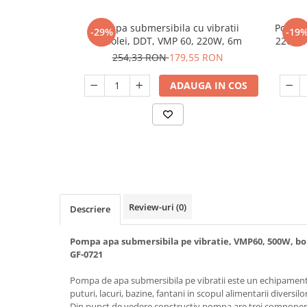
Slefuitoare
Prelungitoare
Cuptoare incorporabile
Vibratoare beton
Pompa submersibila cu vibratii
Pompa 
Deshidratoare carne & fructe &
Rotopercutoare
-29%
-19
Vodolei, DDT, VMP 60, 220W, 6m
2200l/h
legume
Suflante & Aspiratoare
254,33 RON
179,55 RON
Electrocasnice mici
Surse de Curent & Panouri Solare
Aparate de vidat
ADAUGA IN COS
Taietoare de Beton & Asfalt
Articole Menaj
Trimmere & Motocoase
Espressoare & Cafetiere
Truse de Scule & Unelte
Friteuze aer cald
Gratare Electrice
Masini de gheata
Masini de tocat carne
Review-uri
(0)
Masini de umplut carnati
Descriere
Mixere bucatarie
Pompa apa submersibila pe vibratie, VMP60, 500W, bo
Prajitoare de paine
GF-0721
Roboti de bucatarie
Statii de calcat
Pompa de apa submersibila pe vibratii este un echipament f
puturi, lacuri, bazine, fantani in scopul alimentarii diversi
Furtune & Sisteme Irigatii
Din punct de vedere constructiv pompa are trei component