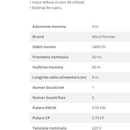
• masa redusa si usor de utilizat;
Masini de spalat vase incorporabile
• bobinaj de cupru.
Masini de spalat vase
independente
Adancime maxima
4 m
Motoburghiu/Foreza pamant
Pachete Incorporabile
Brand
Micul Fermier
Pirostrii & Arzatoare
Debit maxim
2400 l/h
Plasa umbrire
Frecventa nominala
50 Hz
Pompe de stropit
Inaltime maxima
60 m
Radiatoare
Lungime cablu alimentare (m)
8 m
Semanatoare,Plantatoare
Numar bucati/set
1
Sere
Numar bucati/bax
6
Sobe pe gaz & electrice
Putere KW/W
0.55 KW
Suflante & Aspiratoare
Aspiratoare
Putere CP
0.74 CP
Suflante Frunze
Tensiune nominala
220 V