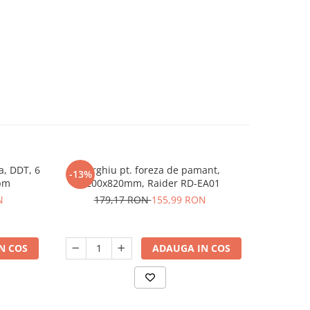
a, DDT, 6
Burghiu pt. foreza de pamant,
Burghiu
-13%
-48%
Rpm
ø200х820mm, Raider RD-EA01
1
N
179,17 RON
155,99 RON
N COS
ADAUGA IN COS