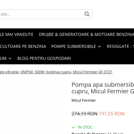
LE MAI VANDUTE
DRUJBE & GENERATOARE & MOTOARE BENZIN
ULTOARE PE BENZINA
POMPE SUBMERSIBILE
RESIGILATE 
IUM
BLOG PENTRU GOSPODARI
e vibratie, VMP60, 500W, bobinaj cupru, Micul Fermier GF-0721
Pompa apa submersibil
cupru, Micul Fermier 
Micul Fermier
274,19 RON
191,55 RON
IN STOC
Durata de livrare:
24-48 ore