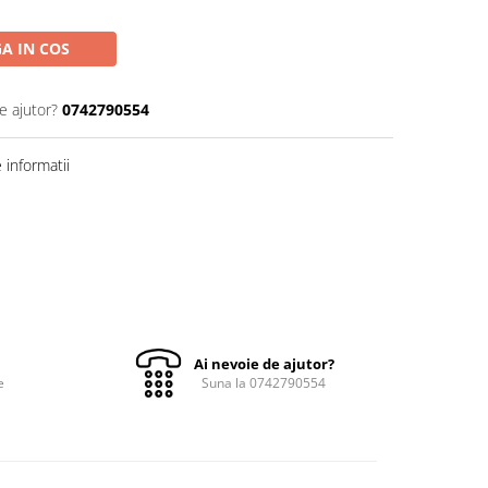
A IN COS
e ajutor?
0742790554
informatii
Ai nevoie de ajutor?
e
Suna la 0742790554