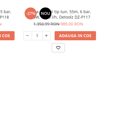
.5 bar,
Pompa vibratii tip tun, 55m, 6 bar,
Pompa de apa
-27%
NOU
-21%
-P118
1000W, 5200 l/h, Detoolz DZ-P117
300W, 3/4", 
N
1.350,99 RON
989,00 RON
311,
 COS
ADAUGA IN COS