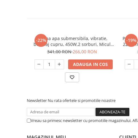
Pompa apa submersibila, vibratie,
Pompa s
-22%
-19%
bobinaj cupru, 450W,2 sorburi, Micul
2200l/h
Fermier GF-1325
341,00 RON
266,00 RON
ADAUGA IN COS
Newsletter
Nu rata ofertele si promotiile noastre
Vreau sa primesc newsletter cu promotiile magazinului. Af
MAGAZINUL MEU
CLIENTI