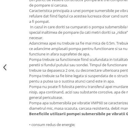
Hote bucatarie
de pompare si carcasa.
Caracteristica principala a unei pompe sumersibile pe vibr
Consumabile
refulare dat fiind faptul ca acestea lucreaza doar cand sunt
Hota tavan
a fi pompat.
In cazul in care doriti sa cumparati o pompa submersibila t
Hote cupolare
special inaltimea de pompare (la cati metri doriti sa „ridic
Hote decorative
necesar.
Adancimea apei nu trebuie sa fie mai mica de 0.5m. Trebuie
Hote incorporabile
ce adancime amplasati pompa pentru functionare si sa nu 
Hote insula
functiune in afara suprafetei de apa.
Hote telescopice
Pompa trebuie sa functioneze fiind scufundata in totalitate 
peretii si fundul putului sau sondei. Timpul de functionar
Hote traditionale
trebuie sa depasesca 2 ore, cu deconectare ulterioara pent
Masini de Spalat Rufe & Uscatoare
Pompa trebuie sa fie bine legata si suspendata de o struct
pentu a putea sa o sustina atunci cand este in apa.
Accesorii masini de spalat &
Pompa nu poate fi folosita pentru transferul apei murdare 
uscatoare
nisip, apa continand, acizi sau substante corozive, apa de ma
Masini automate de spalat rufe
general periculoase.
Masini de spalat rufe cu uscator
Pompa apa submersibila pe vibratie VMP60 se caracterizeaza
diametrul mic, masa scazuta, carcasa rezistenta, debit mare
Masini de spalat rufe verticale
Beneficiile utilizarii pompei submersibile pe vibratii 
Uscatoare de rufe
• consum redus de energie;
Masini de spalat vase