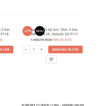
.5 bar,
Pompa vibratii tip tun, 55m, 6 bar,
Pompa de 
-27%
NOU
-21%
Z-P118
1000W, 5200 l/h, Detoolz DZ-P117
300W, 3/4
ON
1.350,99 RON
989,00 RON
31
N COS
ADAUGA IN COS
SUPORT CLIENTI
LUNI - VINERI 09:00