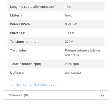
Lungime cablu alimentare (m)
10 m
Material
Inox
Putere KW/W
0.79 KW
Putere CP
1.1 CP
Tensiune nominala
220 V
Tip produs
Pompe submersibile de
adancime
Turatie motor (rpm)
2850 rpm
Utilizare
apa curata
Informatii conformitate produs
Review-uri
(0)