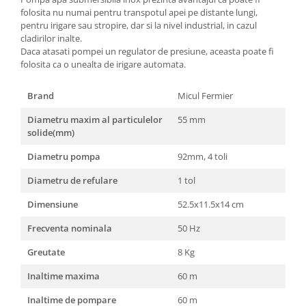
Unelte Gradinarit
folosita nu numai pentru transpotul apei pe distante lungi,
pentru irigare sau stropire, dar si la nivel industrial, in cazul
Ventilatoare & Sisteme Racire
cladirilor inalte.
Aparate de aer conditionat
Daca atasati pompei un regulator de presiune, aceasta poate fi
folosita ca o unealta de irigare automata.
Ventilatoare
Zootehnie
Brand
Micul Fermier
Foarfeci tuns oi
Diametru maxim al particulelor
55 mm
Incubatoare oua
solide(mm)
Diametru pompa
92mm, 4 toli
Diametru de refulare
1 tol
Dimensiune
52.5x11.5x14 cm
Frecventa nominala
50 Hz
Greutate
8 Kg
Inaltime maxima
60 m
Inaltime de pompare
60 m