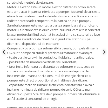
surub si elementele de etansare.
Masini de spalat vase incorporabile
Motorul electric este un motor electric trifazat asincron si care
Masini de spalat vase
este amplasat in partea inferioara a pompei. Motorul electric este
independente
etans la aer si atunci cand este introdus in apa actioneaza ca un
radiator care scade temperatura la partea de jos a pompei.
Motoburghiu/Foreza pamant
Surubul pompei este montat la partea superioara si atunci cand
Pachete Incorporabile
motorul functioneaza la orice viteza, surubul, care a fost conectat
la axul motorului fiind actionat in acelasi timp cu statorul, va face
Pirostrii & Arzatoare
o miscare excentrica de revolutie in jurul axei statorului pe
diametrul dispozitivului de etansare.
Plasa umbrire
Comparativ cu o pompa submersibila uzuala, pompele din seria
Pompe de stropit
QG, sunt pompe cu surub si prezinta urmatoarele avantaje:
• toate partile care vin in contact cu fluidul sunt anticorozive;
Radiatoare
• posibilitate de montare verticala sau orizontala;
• fara limita inferioara pe distanta de coborare in apa, ceea ce
Semanatoare,Plantatoare
confera un randament satisfacator fara a mai depinde de
Sere
inaltimea de urcare a apei. Consumul de energie electrica al
pompei este direct proportional cu inaltimea de ridicare.
Sobe pe gaz & electrice
• capacitate mare de ridicare si eficienta ridicata; fara a avea o
inaltime nominala de ridicare, pompa de serie QG este mai
Suflante & Aspiratoare
eficienta cu peste 50% fata de o pompa submersibila obisnuita si
Aspiratoare
astfel scade si consumul de energie.
Suflante Frunze
Pompa apa submersibila inox prezinta avantajul ca poate fi