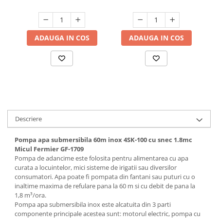
Hote bucatarie
Consumabile
Hota tavan
ADAUGA IN COS
ADAUGA IN COS
Hote cupolare
Hote decorative
Hote incorporabile
Hote insula
Hote telescopice
Hote traditionale
Descriere
Masini de Spalat Rufe & Uscatoare
Pompa apa submersibila 60m inox 4SK-100 cu snec 1.8mc
Accesorii masini de spalat &
Micul Fermier GF-1709
uscatoare
Pompa de adancime este folosita pentru alimentarea cu apa
Masini automate de spalat rufe
curata a locuintelor, mici sisteme de irigatii sau diversilor
Masini de spalat rufe cu uscator
consumatori. Apa poate fi pompata din fantani sau puturi cu o
inaltime maxima de refulare pana la 60 m si cu debit de pana la
Masini de spalat rufe verticale
1,8 m³/ora.
Uscatoare de rufe
Pompa apa submersibila inox este alcatuita din 3 parti
Masini de spalat vase
componente principale acestea sunt: motorul electric, pompa cu