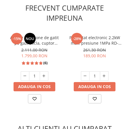
FRECVENT CUMPARATE
IMPREUNA
Aragaz cu 4 zone de gatit
Presostat electronic 2.2kW
-15%
NOU
-28%
pe gaz, sticla, cuptor
max. presiune 1MPa RD-
electric, Samus SM665AENS
EPC02
2.111,00 RON
261,30 RON
ANTRAHCIT
1.799,00 RON
189,00 RON
(6)
ADAUGA IN COS
ADAUGA IN COS
ALTI CLIENTI AU CUMPARAT